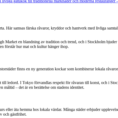
rån livliga gatukök till traditionella marknader och moderna restaurang
ärta. Här samsas färska råvaror, kryddor och hantverk med livliga samtal
h Market en blandning av tradition och trend, och i Stockholm bjuder Ö
gen förstår hur mat och kultur hänger ihop.
storstäder finns en ny generation kockar som kombinerar lokala råvaror
ill ledord. I Tokyo förvandlas respekt för råvaran till konst, och i St
n måltid – det är en berättelse om stadens identitet.
 eller äta hemma hos lokala värdar. Många städer erbjuder upplevelser 
v och gästfrihet.