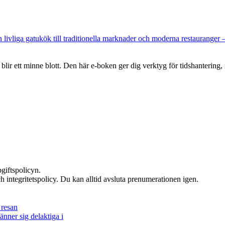
rån livliga gatukök till traditionella marknader och moderna restaurang
lir ett minne blott. Den här e-boken ger dig verktyg för tidshantering,
giftspolicyn.
h integritetspolicy. Du kan alltid avsluta prenumerationen igen.
 resan
nner sig delaktiga i