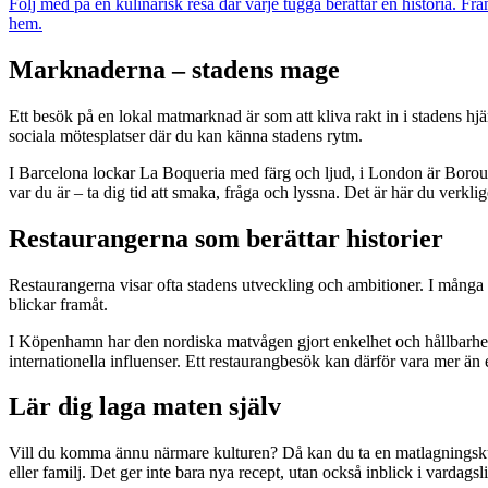
Följ med på en kulinarisk resa där varje tugga berättar en historia. F
hem.
Marknaderna – stadens mage
Ett besök på en lokal matmarknad är som att kliva rakt in i stadens hj
sociala mötesplatser där du kan känna stadens rytm.
I Barcelona lockar La Boqueria med färg och ljud, i London är Boroug
var du är – ta dig tid att smaka, fråga och lyssna. Det är här du verkli
Restaurangerna som berättar historier
Restaurangerna visar ofta stadens utveckling och ambitioner. I många 
blickar framåt.
I Köpenhamn har den nordiska matvågen gjort enkelhet och hållbarhet t
internationella influenser. Ett restaurangbesök kan därför vara mer än e
Lär dig laga maten själv
Vill du komma ännu närmare kulturen? Då kan du ta en matlagningskurs
eller familj. Det ger inte bara nya recept, utan också inblick i vardagsli