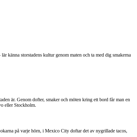
er – lär känna storstadens kultur genom maten och ta med dig smakerna
m staden är. Genom dofter, smaker och möten kring ett bord får man en
kyo eller Stockholm.
okarna på varje hörn, i Mexico City doftar det av nygrillade tacos,