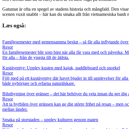
Gatumat är ofta en spegel av stadens historia och mångfald. Den visar
scenen vuxit snabbt – här kan du smaka allt från vietnamesiska banh mi
Læs også:
Familjesemester med gemensamma beslut – så får alla inflytande över
Resor
En familjesemester blir som bäst när alla får vara med och påverka. 
för alla – från de yngsta till de äldsta.
Kustäventyr: Upplev kusten med kajak, paddleboard och snorkel
Resor
Följ med på ett kustäventyr där havet bjuder in till upplevelser för al
både nybörjare och erfarna naturälskare.
Biluthyrning över gränser – det här behöver du veta innan du ger dig 
Resor
Att ta hyrbilen över gränsen kan ge dig större frihet på resan – men oc
mellan länder.
Smaka på storstaden – upplev kulturen genom maten
Resor