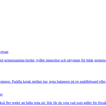
 resan
Med gemensamma beslut, tydlig planering och utrymme för både gemenska
la sinnen. Paddla kajak mellan öar, testa balansen på en paddleboard elle
av
kså fler regler att hålla reda på. Här får du veta vad som gäller för förs