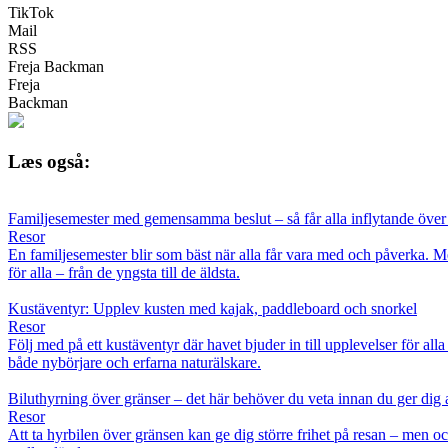
TikTok
Mail
RSS
Freja Backman
Freja
Backman
Læs også:
Familjesemester med gemensamma beslut – så får alla inflytande över
Resor
En familjesemester blir som bäst när alla får vara med och påverka. 
för alla – från de yngsta till de äldsta.
Kustäventyr: Upplev kusten med kajak, paddleboard och snorkel
Resor
Följ med på ett kustäventyr där havet bjuder in till upplevelser för al
både nybörjare och erfarna naturälskare.
Biluthyrning över gränser – det här behöver du veta innan du ger dig 
Resor
Att ta hyrbilen över gränsen kan ge dig större frihet på resan – men oc