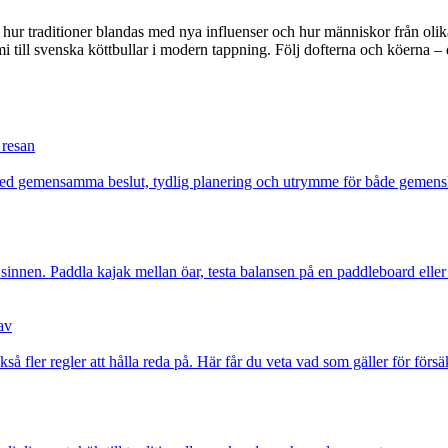
 hur traditioner blandas med nya influenser och hur människor från olik
 till svenska köttbullar i modern tappning. Följ dofterna och köerna – de
 resan
Med gemensamma beslut, tydlig planering och utrymme för både gemenska
la sinnen. Paddla kajak mellan öar, testa balansen på en paddleboard elle
av
kså fler regler att hålla reda på. Här får du veta vad som gäller för förs