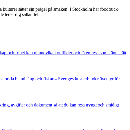
a kulturer sätter sin prägel på smaken. I Stockholm har foodtruck-
 leder dig sällan fel.
p och frihet kan ni undvika konflikter och få en resa som känns rätt
r snorkla bland tång och fiskar – Sveriges kust erbjuder äventyr för
äkring, avgifter och dokument så att du kan resa tryggt och smidigt