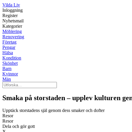
Vilda Liv
Inloggning
Register
Nyhetsmail
Kategorier
Möblering
Renovering
Företag
Pengar
Hälsa
Kondition
Skönhet
Barn
Kvinnor
Män
Smaka på storstaden – upplev kulturen g
Upptäck storstadens själ genom dess smaker och dofter
Resor
Resor
Dela och gör gott
X