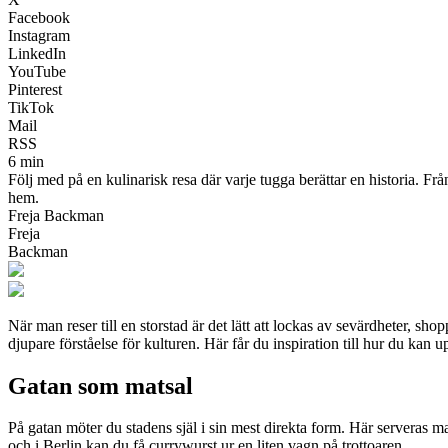
Facebook
Instagram
LinkedIn
YouTube
Pinterest
TikTok
Mail
RSS
6 min
Följ med på en kulinarisk resa där varje tugga berättar en historia. F
hem.
Freja Backman
Freja
Backman
När man reser till en storstad är det lätt att lockas av sevärdheter, 
djupare förståelse för kulturen. Här får du inspiration till hur du kan
Gatan som matsal
På gatan möter du stadens själ i sin mest direkta form. Här serveras 
och i Berlin kan du få currywurst ur en liten vagn på trottoaren.