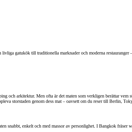
rån livliga gatukök till traditionella marknader och moderna restaurang
shopping och arkitektur. Men ofta är det maten som verkligen berättar ve
 uppleva storstaden genom dess mat – oavsett om du reser till Berlin, To
maten snabbt, enkelt och med massor av personlighet. I Bangkok fräser w