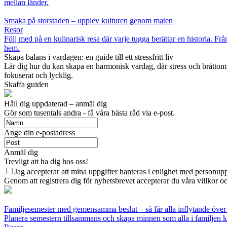
mellan länder.
Smaka på storstaden – upplev kulturen genom maten
Resor
Följ med på en kulinarisk resa där varje tugga berättar en historia. F
hem.
Skapa balans i vardagen: en guide till ett stressfritt liv
Lär dig hur du kan skapa en harmonisk vardag, där stress och bråttom b
fokuserat och lycklig.
Skaffa guiden
Håll dig uppdaterad – anmäl dig
Gör som tusentals andra - få våra bästa råd via e-post.
Ange din e-postadress
Anmäl dig
Trevligt att ha dig hos oss!
Jag accepterar att mina uppgifter hanteras i enlighet med personupp
Genom att registrera dig för nyhetsbrevet accepterar du våra villkor oc
Familjesemester med gemensamma beslut – så får alla inflytande över
Planera semestern tillsammans och skapa minnen som alla i familjen kä