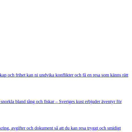
p och frihet kan ni undvika konflikter och få en resa som känns rätt
r snorkla bland tång och fiskar – Sveriges kust erbjuder äventyr för
äkring, avgifter och dokument så att du kan resa tryggt och smidigt