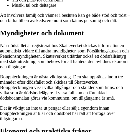
Musik, tal och deltagare
Att involvera familj och vänner i besluten kan ge både stöd och tröst –
och bidra till en avskedsceremoni som känns personlig och rätt.
Myndigheter och dokument
När dödsfallet är registrerat hos Skatteverket skickas informationen
automatiskt vidare till andra myndigheter, som Försäkringskassan och
Pensionsmyndigheten. Skatteverket utfärdar också ett dödsfallsintyg
med släktutredning, som behövs för att hantera den avlidnes ekonomi
och tillgångar.
Bouppteckningen är nästa viktiga steg. Den ska upprättas inom tre
månader efter dödsfallet och skickas till Skatteverket.
Bouppteckningen visar vilka tillgångar och skulder som finns, och
vilka som är dödsbodelägare. I vissa fall kan en förenklad
dödsboanmälan göras via kommunen, om tillgångarna är små.
Det är viktigt att inte ta ut pengar eller sälja egendom innan
bouppteckningen är klar och dödsboet har rätt att förfoga över
tillgångarna.
Ekonomi och praktiska frågor