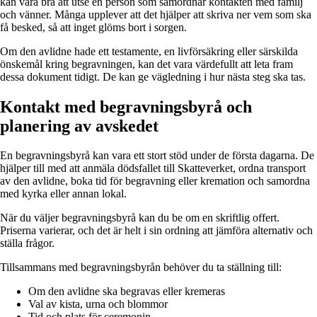
kan vara bra att utse en person som samordnar kontakten med familj
och vänner. Många upplever att det hjälper att skriva ner vem som ska
få besked, så att inget glöms bort i sorgen.
Om den avlidne hade ett testamente, en livförsäkring eller särskilda
önskemål kring begravningen, kan det vara värdefullt att leta fram
dessa dokument tidigt. De kan ge vägledning i hur nästa steg ska tas.
Kontakt med begravningsbyrå och
planering av avskedet
En begravningsbyrå kan vara ett stort stöd under de första dagarna. De
hjälper till med att anmäla dödsfallet till Skatteverket, ordna transport
av den avlidne, boka tid för begravning eller kremation och samordna
med kyrka eller annan lokal.
När du väljer begravningsbyrå kan du be om en skriftlig offert.
Priserna varierar, och det är helt i sin ordning att jämföra alternativ och
ställa frågor.
Tillsammans med begravningsbyrån behöver du ta ställning till:
Om den avlidne ska begravas eller kremeras
Val av kista, urna och blommor
Tid och plats för ceremonin