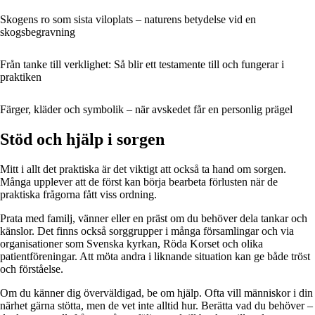
Skogens ro som sista viloplats – naturens betydelse vid en
skogsbegravning
Från tanke till verklighet: Så blir ett testamente till och fungerar i
praktiken
Färger, kläder och symbolik – när avskedet får en personlig prägel
Stöd och hjälp i sorgen
Mitt i allt det praktiska är det viktigt att också ta hand om sorgen.
Många upplever att de först kan börja bearbeta förlusten när de
praktiska frågorna fått viss ordning.
Prata med familj, vänner eller en präst om du behöver dela tankar och
känslor. Det finns också sorggrupper i många församlingar och via
organisationer som Svenska kyrkan, Röda Korset och olika
patientföreningar. Att möta andra i liknande situation kan ge både tröst
och förståelse.
Om du känner dig överväldigad, be om hjälp. Ofta vill människor i din
närhet gärna stötta, men de vet inte alltid hur. Berätta vad du behöver –