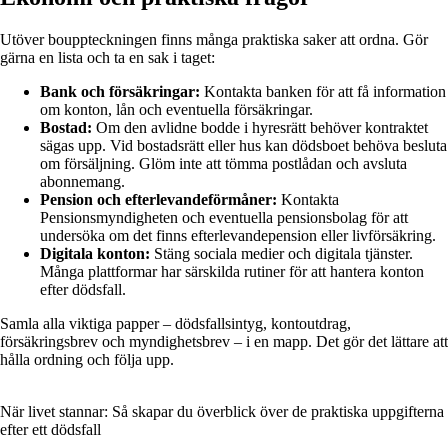
Utöver bouppteckningen finns många praktiska saker att ordna. Gör
gärna en lista och ta en sak i taget:
Bank och försäkringar:
Kontakta banken för att få information
om konton, lån och eventuella försäkringar.
Bostad:
Om den avlidne bodde i hyresrätt behöver kontraktet
sägas upp. Vid bostadsrätt eller hus kan dödsboet behöva besluta
om försäljning. Glöm inte att tömma postlådan och avsluta
abonnemang.
Pension och efterlevandeförmåner:
Kontakta
Pensionsmyndigheten och eventuella pensionsbolag för att
undersöka om det finns efterlevandepension eller livförsäkring.
Digitala konton:
Stäng sociala medier och digitala tjänster.
Många plattformar har särskilda rutiner för att hantera konton
efter dödsfall.
Samla alla viktiga papper – dödsfallsintyg, kontoutdrag,
försäkringsbrev och myndighetsbrev – i en mapp. Det gör det lättare att
hålla ordning och följa upp.
När livet stannar: Så skapar du överblick över de praktiska uppgifterna
efter ett dödsfall