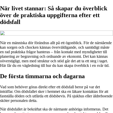
När livet stannar: Så skapar du överblick
över de praktiska uppgifterna efter ett
dödsfall
När en människa dör förändras allt på ett ögonblick. För de närstående
kan sorgen och chocken kännas överväldigande, och samtidigt måste
en rad praktiska frågor hanteras – från kontakt med myndigheter till
planering av begravning och ordnande av ekonomi. Det kan kännas
oöverstigligt, men med struktur och stöd går det att ta ett steg i taget.
Här får du en vägledning till hur du kan skapa överblick i en svår tid.
De första timmarna och dagarna
Vad som behöver göras direkt efter ett dödsfall beror på var det
inträffar. Om dödsfallet sker i hemmet ska en läkare kontaktas för att
fastställa döden och utfärda ett dödsbevis. På sjukhus eller äldreboende
sköter personalen detta.
När dödsfallet är bekräftat ska de närmaste anhöriga informeras. Det