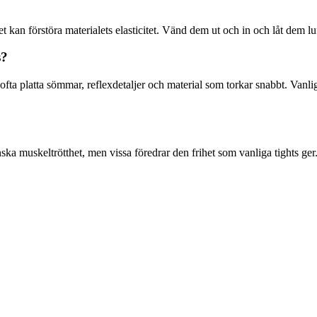
t kan förstöra materialets elasticitet. Vänd dem ut och in och låt dem lu
s?
ar ofta platta sömmar, reflexdetaljer och material som torkar snabbt. Va
ka muskeltrötthet, men vissa föredrar den frihet som vanliga tights ger