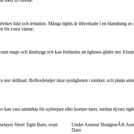
nt med fri rörelse.
iker fukt och irritation. Många tights är tillverkade i en blandning av p
nt för extra värme.
runt mage och ländrygg och kan förhindra att tightsen glider ner. Elastisk
öra stor skillnad. Reflexdetaljer ökar synligheten i mörker, och platta 
r kan vara utmärkta för nybörjare eller kortare turer, medan dyrare tight
elayer Short Tight Barn, svart
Under Armour HeatgearÂ® Armo
Dam