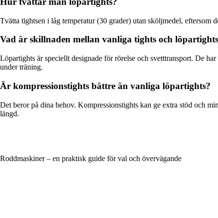
Hur tvättar man löpartights?
Tvätta tightsen i låg temperatur (30 grader) utan sköljmedel, eftersom de
Vad är skillnaden mellan vanliga tights och löpartight
Löpartights är speciellt designade för rörelse och svetttransport. De h
under träning.
Är kompressionstights bättre än vanliga löpartights?
Det beror på dina behov. Kompressionstights kan ge extra stöd och mins
längd.
Roddmaskiner – en praktisk guide för val och övervägande