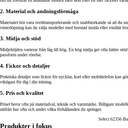
om du föredrar en åtsittande modell med stöd eller en mer flexibel varia
2. Material och andningsförmåga
Materialet bör vara svetttransporterande och snabbtorkande så att du undv
vinterlöpning kan du välja modeller med borstad insida eller vindtät fro
3. Midja och stöd
Midjehöjden varierar från låg till hög. En hög midja ger ofta bättre stöd 
passform under rörelse.
4. Fickor och detaljer
Praktiska detaljer som fickor för nycklar, kort eller mobiltelefon kan g
viktigast för dig i din träning.
5. Pris och kvalitet
Priset beror ofta på materialval, teknik och varumärke. Billigare modelle
utifrån hur ofta och under vilka förhållanden du springer.
Select 62356 Bas
Produkter i fokus