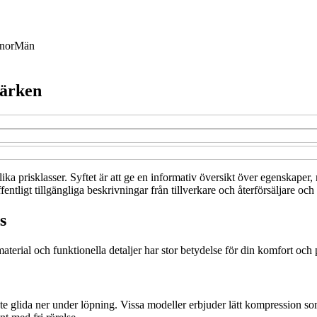
nor
Män
märken
 olika prisklasser. Syftet är att ge en informativ översikt över egenskape
ntligt tillgängliga beskrivningar från tillverkare och återförsäljare och
s
aterial och funktionella detaljer har stor betydelse för din komfort och 
inte glida ner under löpning. Vissa modeller erbjuder lätt kompression 