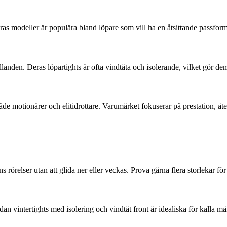
as modeller är populära bland löpare som vill ha en åtsittande passfor
ållanden. Deras löpartights är ofta vindtäta och isolerande, vilket gör de
e motionärer och elitidrottare. Varumärket fokuserar på prestation, å
s rörelser utan att glida ner eller veckas. Prova gärna flera storlekar för
n vintertights med isolering och vindtät front är idealiska för kalla må