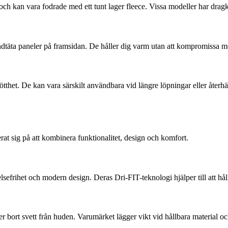
och kan vara fodrade med ett tunt lager fleece. Vissa modeller har drag
 vindtäta paneler på framsidan. De håller dig varm utan att kompromissa m
thet. De kan vara särskilt användbara vid längre löpningar eller återhäm
at sig på att kombinera funktionalitet, design och komfort.
lsefrihet och modern design. Deras Dri-FIT-teknologi hjälper till att hål
er bort svett från huden. Varumärket lägger vikt vid hållbara material o