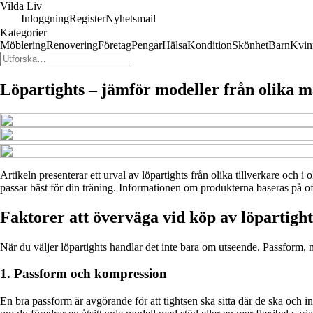
Vilda Liv
Inloggning
Register
Nyhetsmail
Kategorier
Möblering
Renovering
Företag
Pengar
Hälsa
Kondition
Skönhet
Barn
Kvin
Löpartights – jämför modeller från olika 
Artikeln presenterar ett urval av löpartights från olika tillverkare och i
passar bäst för din träning. Informationen om produkterna baseras på offe
Faktorer att överväga vid köp av löpartight
När du väljer löpartights handlar det inte bara om utseende. Passform, m
1. Passform och kompression
En bra passform är avgörande för att tightsen ska sitta där de ska och 