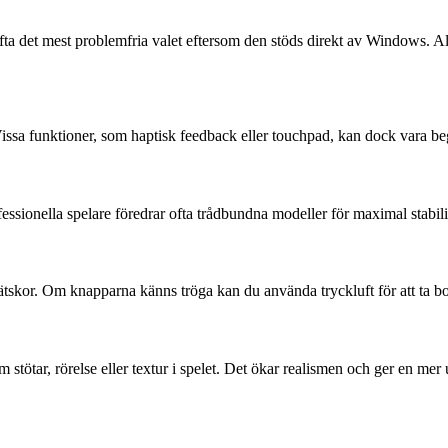
ta det mest problemfria valet eftersom den stöds direkt av Windows. Alt
 Vissa funktioner, som haptisk feedback eller touchpad, kan dock vara 
essionella spelare föredrar ofta trådbundna modeller för maximal stabili
ätskor. Om knapparna känns tröga kan du använda tryckluft för att ta bo
stötar, rörelse eller textur i spelet. Det ökar realismen och ger en me