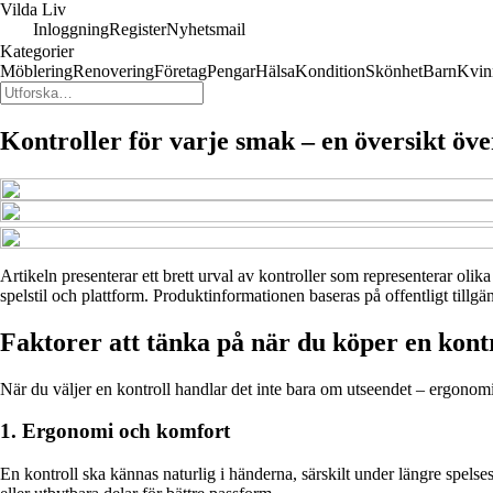
Vilda Liv
Inloggning
Register
Nyhetsmail
Kategorier
Möblering
Renovering
Företag
Pengar
Hälsa
Kondition
Skönhet
Barn
Kvin
Kontroller för varje smak – en översikt öv
Artikeln presenterar ett brett urval av kontroller som representerar olik
spelstil och plattform. Produktinformationen baseras på offentligt tillgä
Faktorer att tänka på när du köper en kont
När du väljer en kontroll handlar det inte bara om utseendet – ergonomi, 
1. Ergonomi och komfort
En kontroll ska kännas naturlig i händerna, särskilt under längre spelse