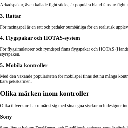
Arkadspakar, även kallade fight sticks, är populära bland fans av fighti
3. Rattar
För racingspel är en ratt och pedaler oumbärliga för en realistisk upp
4. Flygspakar och HOTAS-system
För flygsimulatorer och rymdspel finns flygspakar och HOTAS (Hands O
styrspaken.
5. Mobila kontroller
Med den växande populariteten för mobilspel finns det nu många kontrol
bara pekskärmen.
Olika märken inom kontroller
Olika tillverkare har utmärkt sig med sina egna styrkor och designer in
Sony
Sony ligger bakom DualSense- och DualShock-serierna, som är särskilt