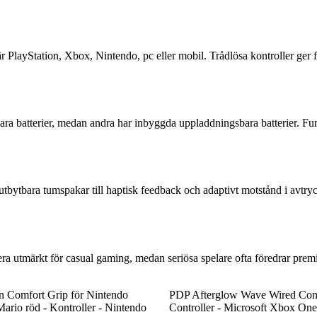
är PlayStation, Xbox, Nintendo, pc eller mobil. Trådlösa kontroller ger
ytbara batterier, medan andra har inbyggda uppladdningsbara batterier. F
tbytbara tumspakar till haptisk feedback och adaptivt motstånd i avtry
gera utmärkt för casual gaming, medan seriösa spelare ofta föredrar pr
 Comfort Grip för Nintendo
PDP Afterglow Wave Wired Contr
ario röd - Kontroller - Nintendo
Controller - Microsoft Xbox One