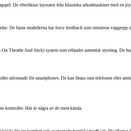
ngspel. De efterliknar layouten från klassiska arkadmaskiner med en joys
levelse. De bästa modellerna har force feedback som simulerar väggrepp 
n Throttle And Stick) system som erbjuder autentisk styrning. De har
ler utformade för smartphones. De kan fästas runt telefonen eller anslu
om kontroller. Här är några av de mest kända.
 kända för sin komfort och avancerade haptiska feedback. DualSense-ko