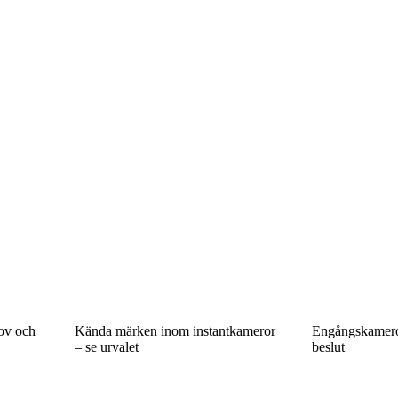
ov och
Kända märken inom instantkameror
Engångskameror 
– se urvalet
beslut