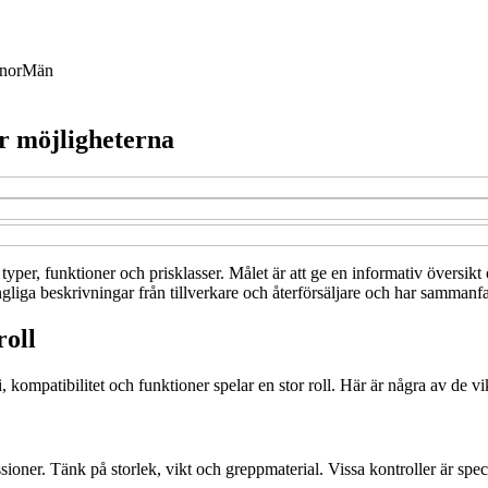
nor
Män
er möjligheterna
a typer, funktioner och prisklasser. Målet är att ge en informativ översik
ngliga beskrivningar från tillverkare och återförsäljare och har sammanfat
roll
kompatibilitet och funktioner spelar en stor roll. Här är några av de vikt
ssioner. Tänk på storlek, vikt och greppmaterial. Vissa kontroller är sp