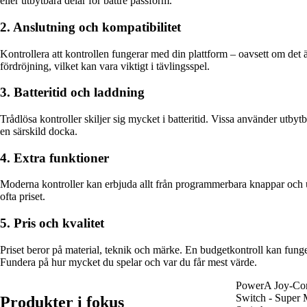
eller utbytbara delar för bättre passform.
2. Anslutning och kompatibilitet
Kontrollera att kontrollen fungerar med din plattform – oavsett om det 
fördröjning, vilket kan vara viktigt i tävlingsspel.
3. Batteritid och laddning
Trådlösa kontroller skiljer sig mycket i batteritid. Vissa använder utb
en särskild docka.
4. Extra funktioner
Moderna kontroller kan erbjuda allt från programmerbara knappar och u
ofta priset.
5. Pris och kvalitet
Priset beror på material, teknik och märke. En budgetkontroll kan fun
Fundera på hur mycket du spelar och var du får mest värde.
PowerA Joy-Con
Switch - Super M
Produkter i fokus