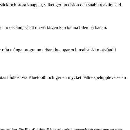
tick och stora knappar, vilket ger precision och snabb reaktionstid.
och motstånd, så att du verkligen kan känna bilen på banan.
 ofta många programmerbara knappar och realistiskt motstånd i
tas trådlöst via Bluetooth och ger en mycket bättre spelupplevelse än
ntrollen för PlayStation 5 har adaptiva avtryckare som ger en mer