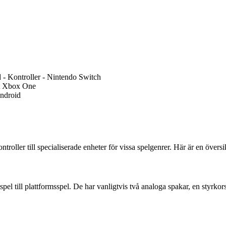
- Kontroller - Nintendo Switch
ft Xbox One
Android
troller till specialiserade enheter för vissa spelgenrer. Här är en översi
tspel till plattformsspel. De har vanligtvis två analoga spakar, en styrk