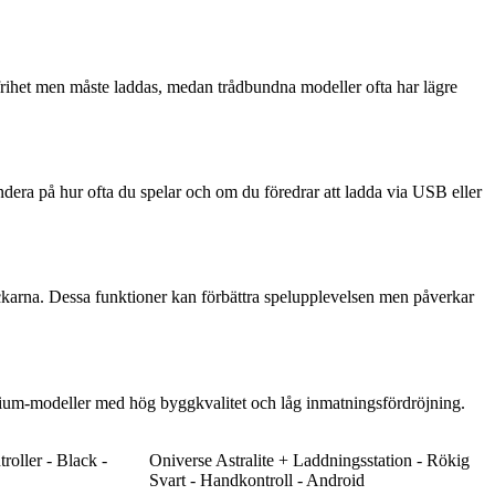
 frihet men måste laddas, medan trådbundna modeller ofta har lägre
undera på hur ofta du spelar och om du föredrar att ladda via USB eller
ckarna. Dessa funktioner kan förbättra spelupplevelsen men påverkar
emium-modeller med hög byggkvalitet och låg inmatningsfördröjning.
oller - Black -
Oniverse Astralite + Laddningsstation - Rökig
Svart - Handkontroll - Android