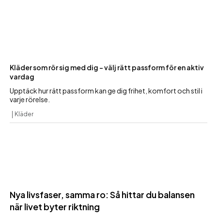
Kläder som rör sig med dig – välj rätt passform för en aktiv
vardag
Upptäck hur rätt passform kan ge dig frihet, komfort och stil i
varje rörelse.
Kläder
Nya livsfaser, samma ro: Så hittar du balansen
när livet byter riktning