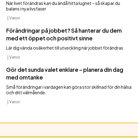
När livet förändras kan du ändå hitta lugnet – så skapar du
balans i nya livsfaser
Vanor
Förändringar på jobbet? Så hanterar du dem
med ett öppet och positivt sinne
Lär dig vända osäkerhet till utveckling när jobbet förändras
Vanor
Gör det sunda valet enklare – planera din dag
med omtanke
Små förändringar i vardagen kan göra stor skillnad för din hälsa
och ditt välmående.
Vanor