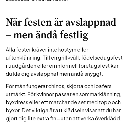
När festen är avslappnad
– men ändå festlig
Alla fester kräver inte kostym eller
aftonklänning. Till en grillkväll, födelsedagsfest
i trädgården eller en informell företagsfest kan
du klä dig avslappnat men ändå snyggt.
För män fungerar chinos, skjorta och loafers
utmärkt. För kvinnor passar en sommarklänning,
byxdress eller ett matchande set med topp och
byxor. Det viktiga är att klädseln visar att du har
gjort dig lite extra fin – utan att verka överklädd.