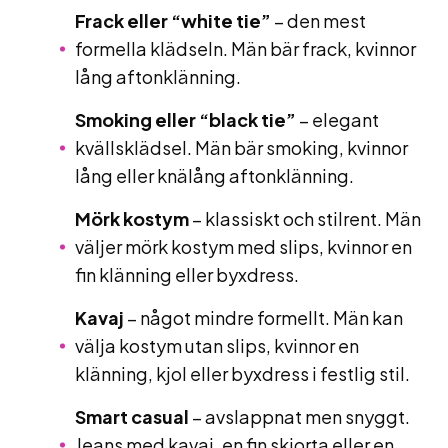
Frack eller “white tie”
– den mest
formella klädseln. Män bär frack, kvinnor
lång aftonklänning.
Smoking eller “black tie”
– elegant
kvällsklädsel. Män bär smoking, kvinnor
lång eller knälång aftonklänning.
Mörk kostym
– klassiskt och stilrent. Män
väljer mörk kostym med slips, kvinnor en
fin klänning eller byxdress.
Kavaj
– något mindre formellt. Män kan
välja kostym utan slips, kvinnor en
klänning, kjol eller byxdress i festlig stil.
Smart casual
– avslappnat men snyggt.
Jeans med kavaj, en fin skjorta eller en