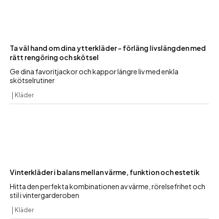
Ta väl hand om dina ytterkläder – förläng livslängden med
rätt rengöring och skötsel
Ge dina favoritjackor och kappor längre liv med enkla
skötselrutiner
Kläder
Vinterkläder i balans mellan värme, funktion och estetik
Hitta den perfekta kombinationen av värme, rörelsefrihet och
stil i vintergarderoben
Kläder