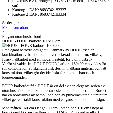
Levereras i: 2 kartonger (131x58x13 cm och 111,5x49,5x6,9
cm)
Kartong 1 EAN: 8683742183327
Kartong 2 EAN: 8683742183334
Se detaljer
Mer information
2
Elegant utomhusbarbord
HOUE - FOUR barbord 160x90 cm
Ett elegant barbord designat i Danmark av HOUE med en
kombination av bambu och pulverlackerad aluminium, vilket ger en
fysisk hållbarhet med en modern estetik för utomhusbruk.
Varför vi valde det: HOUE FOUR barbord 160x90 cm valdes för
sin kombination av skandinavisk design, hållbara material och lätt
konstruktion, vilket gör det idealiskt för utomhusbarer och
loungeområden.
FOUR barbordet från HOUE är en del av den eleganta serien av
utomhusmöbler som kombinerar estetik och funktionalitet. Bordet
har en bordsskiva av bambu och ben av pulverlackerad aluminium,
vilket ger en stabil konstruktion med elegans och modern design.
Med måtten 160 cm i längd, 90 cm i bredd och 110 cm i höjd är
bordet perfekt som samlingspunkt i köket, på verandan eller i