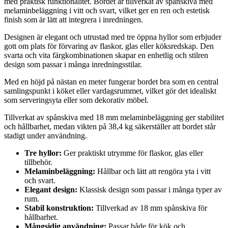
med praktisk funktionalitet. Bordet är tillverkat av spånskiva med
melaminbeläggning i vitt och svart, vilket ger en ren och estetisk
finish som är lätt att integrera i inredningen.
Designen är elegant och utrustad med tre öppna hyllor som erbjuder
gott om plats för förvaring av flaskor, glas eller köksredskap. Den
svarta och vita färgkombinationen skapar en enhetlig och stilren
design som passar i många inredningsstilar.
Med en höjd på nästan en meter fungerar bordet bra som en central
samlingspunkt i köket eller vardagsrummet, vilket gör det idealiskt
som serveringsyta eller som dekorativ möbel.
Tillverkat av spånskiva med 18 mm melaminbeläggning ger stabilitet
och hållbarhet, medan vikten på 38,4 kg säkerställer att bordet står
stadigt under användning.
Tre hyllor:
Ger praktiskt utrymme för flaskor, glas eller
tillbehör.
Melaminbeläggning:
Hållbar och lätt att rengöra yta i vitt
och svart.
Elegant design:
Klassisk design som passar i många typer av
rum.
Stabil konstruktion:
Tillverkad av 18 mm spånskiva för
hållbarhet.
Mångsidig användning:
Passar både för kök och