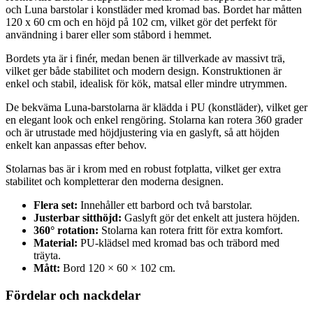
och Luna barstolar i konstläder med kromad bas. Bordet har måtten
120 x 60 cm och en höjd på 102 cm, vilket gör det perfekt för
användning i barer eller som ståbord i hemmet.
Bordets yta är i finér, medan benen är tillverkade av massivt trä,
vilket ger både stabilitet och modern design. Konstruktionen är
enkel och stabil, idealisk för kök, matsal eller mindre utrymmen.
De bekväma Luna-barstolarna är klädda i PU (konstläder), vilket ger
en elegant look och enkel rengöring. Stolarna kan rotera 360 grader
och är utrustade med höjdjustering via en gaslyft, så att höjden
enkelt kan anpassas efter behov.
Stolarnas bas är i krom med en robust fotplatta, vilket ger extra
stabilitet och kompletterar den moderna designen.
Flera set:
Innehåller ett barbord och två barstolar.
Justerbar sitthöjd:
Gaslyft gör det enkelt att justera höjden.
360° rotation:
Stolarna kan rotera fritt för extra komfort.
Material:
PU-klädsel med kromad bas och träbord med
träyta.
Mått:
Bord 120 × 60 × 102 cm.
Fördelar och nackdelar