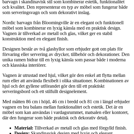
barvagn i skandinavisk stil som kombinerar estetik, funktionalitet
och kvalitet. Den representerar en typ av möbel som fungerar både
som serveringsvagn och som dekorativt inslag.
Nordic barvagn från Bloomingville är en elegant och funktionell
möbel som kombinerar en lyxig känsla med en praktisk design.
Vagnen är tillverkad av metall och glas, vilket ger en stabil
konstruktion med en elegant finish.
Designen består av två glashyllor som erbjuder gott om plats för
förvaring eller servering av drycker, tillbehör och dekorationer. Den
unika ramen bidrar till en lyxig känsla som passar både i moderna
och klassiska interiörer.
Vagnen är utrustad med hjul, vilket gör den enkel att flytta mellan
rum eller att använda flexibelt i olika situationer. Kombinationen av
hjul och det gyllene utförandet gör den till ett praktiskt
serveringsbord och ett stilfullt designelement.
Med måtten 86 cm i höjd, 46 cm i bredd och 81 cm i längd erbjuder
vagnen en bra balans mellan funktionalitet och estetik. Det är en
möbel som kan användas i vardagsrummet, matsalen eller kontoret,
där den fungerar som både praktisk och dekorativ detalj.
Material:
Tillverkad av metall och glas med förgylld finish.
Design:
Skandinavisk design med lyxig och elegant