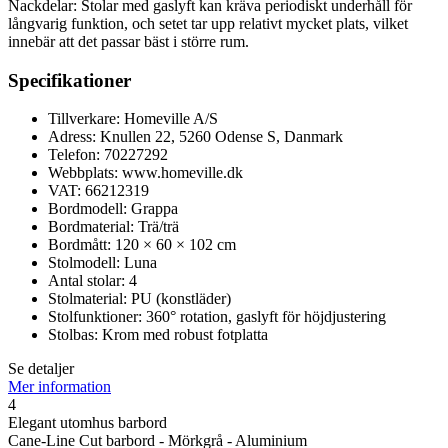
Nackdelar: Stolar med gaslyft kan kräva periodiskt underhåll för
långvarig funktion, och setet tar upp relativt mycket plats, vilket
innebär att det passar bäst i större rum.
Specifikationer
Tillverkare: Homeville A/S
Adress: Knullen 22, 5260 Odense S, Danmark
Telefon: 70227292
Webbplats: www.homeville.dk
VAT: 66212319
Bordmodell: Grappa
Bordmaterial: Trä/trä
Bordmått: 120 × 60 × 102 cm
Stolmodell: Luna
Antal stolar: 4
Stolmaterial: PU (konstläder)
Stolfunktioner: 360° rotation, gaslyft för höjdjustering
Stolbas: Krom med robust fotplatta
Se detaljer
Mer information
4
Elegant utomhus barbord
Cane-Line Cut barbord - Mörkgrå - Aluminium