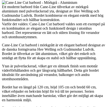
Ett modernt barbord från Cane-Line tillverkat av mörkgrå
aluminium med pulverlackerad yta, designat av Hee Welling och
Gudmundur Ludvik. Bordet kombinerar en elegant estetik med hög
funktionalitet och hållbar konstruktion.
Varför det valdes: Cane-Line Cut barbord valdes som ett exempel på
en kombination av elegant och funktionell design i utomhus
barbord. Det representerar en lätt och stilren lösning för verandor
och utomhusutrymmen.
Cane-Line Cut barbord i mörkgrått är ett elegant barbord designat av
de danska formgivarna Hee Welling och Gudmundur Ludvik.
Bordet är tillverkat av lätt aluminium, vilket gör det enkelt och
smidigt att flytta för att skapa en stabil och hållbar uppställning.
Ytan är pulverlackerad, vilket ger en slitstark finish som motstår
väderförhållanden och ger långvarig hållbarhet. Detta gör bordet
idealiskt för användning på verandor, balkonger och andra
utomhusområden.
Bordet har en längd på 120 cm, höjd 105 cm och bredd 60 cm,
vilket erbjuder en bekväm höjd för två till tre personer. Serien
innehåller även matchande barstolar, vilket gör det möjligt att skapa
en harmonisk miljö.