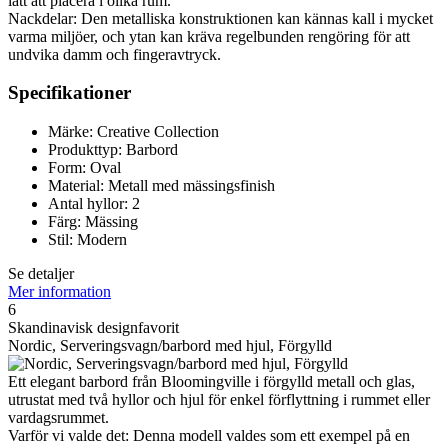
lätt att placera i olika rum.
Nackdelar: Den metalliska konstruktionen kan kännas kall i mycket
varma miljöer, och ytan kan kräva regelbunden rengöring för att
undvika damm och fingeravtryck.
Specifikationer
Märke: Creative Collection
Produkttyp: Barbord
Form: Oval
Material: Metall med mässingsfinish
Antal hyllor: 2
Färg: Mässing
Stil: Modern
Se detaljer
Mer information
6
Skandinavisk designfavorit
Nordic, Serveringsvagn/barbord med hjul, Förgylld
Ett elegant barbord från Bloomingville i förgylld metall och glas,
utrustat med två hyllor och hjul för enkel förflyttning i rummet eller
vardagsrummet.
Varför vi valde det: Denna modell valdes som ett exempel på en