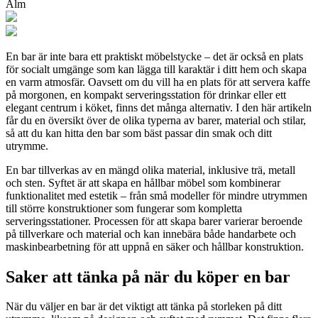
Alm
En bar är inte bara ett praktiskt möbelstycke – det är också en plats
för socialt umgänge som kan lägga till karaktär i ditt hem och skapa
en varm atmosfär. Oavsett om du vill ha en plats för att servera kaffe
på morgonen, en kompakt serveringsstation för drinkar eller ett
elegant centrum i köket, finns det många alternativ. I den här artikeln
får du en översikt över de olika typerna av barer, material och stilar,
så att du kan hitta den bar som bäst passar din smak och ditt
utrymme.
En bar tillverkas av en mängd olika material, inklusive trä, metall
och sten. Syftet är att skapa en hållbar möbel som kombinerar
funktionalitet med estetik – från små modeller för mindre utrymmen
till större konstruktioner som fungerar som kompletta
serveringsstationer. Processen för att skapa barer varierar beroende
på tillverkare och material och kan innebära både handarbete och
maskinbearbetning för att uppnå en säker och hållbar konstruktion.
Saker att tänka på när du köper en bar
När du väljer en bar är det viktigt att tänka på storleken på ditt