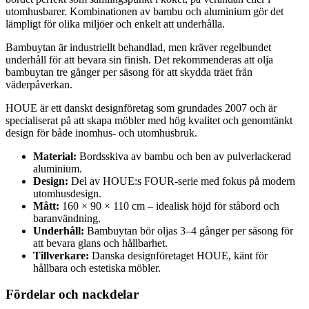
utomhusbarer. Kombinationen av bambu och aluminium gör det
lämpligt för olika miljöer och enkelt att underhålla.
Bambuytan är industriellt behandlad, men kräver regelbundet
underhåll för att bevara sin finish. Det rekommenderas att olja
bambuytan tre gånger per säsong för att skydda träet från
väderpåverkan.
HOUE är ett danskt designföretag som grundades 2007 och är
specialiserat på att skapa möbler med hög kvalitet och genomtänkt
design för både inomhus- och utomhusbruk.
Material:
Bordsskiva av bambu och ben av pulverlackerad
aluminium.
Design:
Del av HOUE:s FOUR-serie med fokus på modern
utomhusdesign.
Mått:
160 × 90 × 110 cm – idealisk höjd för ståbord och
baranvändning.
Underhåll:
Bambuytan bör oljas 3–4 gånger per säsong för
att bevara glans och hållbarhet.
Tillverkare:
Danska designföretaget HOUE, känt för
hållbara och estetiska möbler.
Fördelar och nackdelar