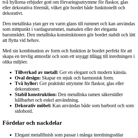
två hyllorna erbjuder gott om förvaringsutrymme för flaskor, glas
eller dekorativa föremål, vilket gör bordet både funktionellt och
dekorativt.
Den metalliska ytan ger en varm glans till rummet och kan användas
som mittpunkt i vardagsrummet, matsalen eller det eleganta
barområdet. Den metalliska konstruktionen gör bordet stabilt och lätt
att flytta vid behov.
Med sin kombination av form och funktion är bordet perfekt för att
skapa en trevlig atmosfär och som ett snyggt tillägg till inredningen i
olika miljöer.
Tillverkad av metall:
Ger en elegant och modern känsla.
Oval design:
Skapar en mjuk och harmonisk form.
Två hyllor:
Ger praktiskt utrymme för flaskor, glas eller
dekorationer.
Stabil konstruktion:
Den metalliska ramen säkerställer
hållbarhet och enkel användning.
Dekorativ möbel:
Kan användas både som barbord och som
sidobord.
Fördelar och nackdelar
Elegant metallfinish som passar i många inredningsstilar