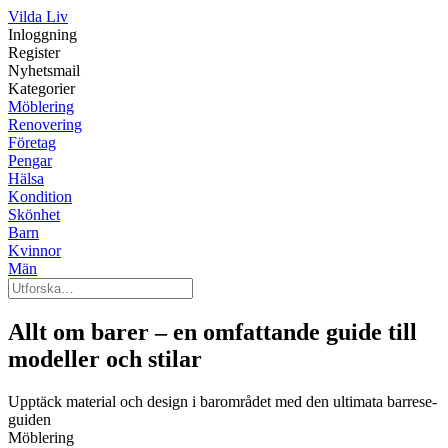
Vilda Liv
Inloggning
Register
Nyhetsmail
Kategorier
Möblering
Renovering
Företag
Pengar
Hälsa
Kondition
Skönhet
Barn
Kvinnor
Män
Allt om barer – en omfattande guide till
modeller och stilar
Upptäck material och design i barområdet med den ultimata barrese-
guiden
Möblering