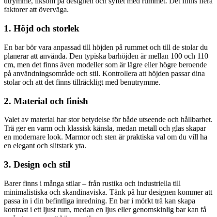
utrymme, liksom på designen och syftet med rummet. Det finns flera
faktorer att överväga.
1. Höjd och storlek
En bar bör vara anpassad till höjden på rummet och till de stolar du
planerar att använda. Den typiska barhöjden är mellan 100 och 110
cm, men det finns även modeller som är lägre eller högre beroende
på användningsområde och stil. Kontrollera att höjden passar dina
stolar och att det finns tillräckligt med benutrymme.
2. Material och finish
Valet av material har stor betydelse för både utseende och hållbarhet.
Trä ger en varm och klassisk känsla, medan metall och glas skapar
en modernare look. Marmor och sten är praktiska val om du vill ha
en elegant och slitstark yta.
3. Design och stil
Barer finns i många stilar – från rustika och industriella till
minimalistiska och skandinaviska. Tänk på hur designen kommer att
passa in i din befintliga inredning. En bar i mörkt trä kan skapa
kontrast i ett ljust rum, medan en ljus eller genomskinlig bar kan få