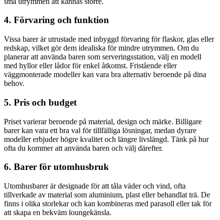
små utrymmen att kännas större.
4. Förvaring och funktion
Vissa barer är utrustade med inbyggd förvaring för flaskor, glas eller
redskap, vilket gör dem idealiska för mindre utrymmen. Om du
planerar att använda baren som serveringsstation, välj en modell
med hyllor eller lådor för enkel åtkomst. Fristående eller
väggmonterade modeller kan vara bra alternativ beroende på dina
behov.
5. Pris och budget
Priset varierar beroende på material, design och märke. Billigare
barer kan vara ett bra val för tillfälliga lösningar, medan dyrare
modeller erbjuder högre kvalitet och längre livslängd. Tänk på hur
ofta du kommer att använda baren och välj därefter.
6. Barer för utomhusbruk
Utomhusbarer är designade för att tåla väder och vind, ofta
tillverkade av material som aluminium, plast eller behandlat trä. De
finns i olika storlekar och kan kombineras med parasoll eller tak för
att skapa en bekväm loungekänsla.