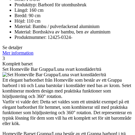
Produkttyp: Barbord för utomhusbruk
Längd: 160 cm
Bredd: 90 cm
Höjd: 110 cm
Material: Bambu / pulverlackerad aluminium
Material: Bordsskiva av bambu, ben av aluminium
Produktnummer: 12425-0324-
Se detaljer
Mer information
3
Komplett barset
Set Homeville Bar Grappa/Luna svart konstläder/trä
Ett elegant barbordset från Homeville som består av ett Grappa
barbord i trä och Luna barstolar i konstläder med bas av krom. Setet
kombinerar modern design med praktiska funktioner som
höjdjustering och 360° rotation.
Varför vi valde det: Detta set valdes som ett utmärkt exempel på ett
elegant barbordset för hemmet, som kombinerar stil med praktiska
funktioner som höjdjustering och 360° rotation. Det representerar en
typisk lösning för dem som vill ha ett komplett set för sitt barområde
eller kök.
Homeville Barset Grappa/Luna består av ett Grappa barbord i trä