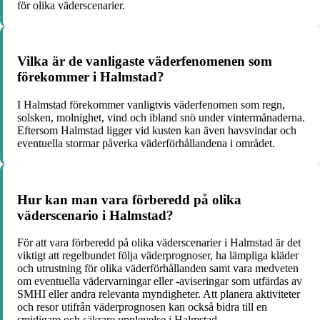
för olika väderscenarier.
Vilka är de vanligaste väderfenomenen som
förekommer i Halmstad?
I Halmstad förekommer vanligtvis väderfenomen som regn,
solsken, molnighet, vind och ibland snö under vintermånaderna.
Eftersom Halmstad ligger vid kusten kan även havsvindar och
eventuella stormar påverka väderförhållandena i området.
Hur kan man vara förberedd på olika
väderscenario i Halmstad?
För att vara förberedd på olika väderscenarier i Halmstad är det
viktigt att regelbundet följa väderprognoser, ha lämpliga kläder
och utrustning för olika väderförhållanden samt vara medveten
om eventuella vädervarningar eller -aviseringar som utfärdas av
SMHI eller andra relevanta myndigheter. Att planera aktiviteter
och resor utifrån väderprognosen kan också bidra till en
smidigare och säkrare upplevelse i Halmstad.