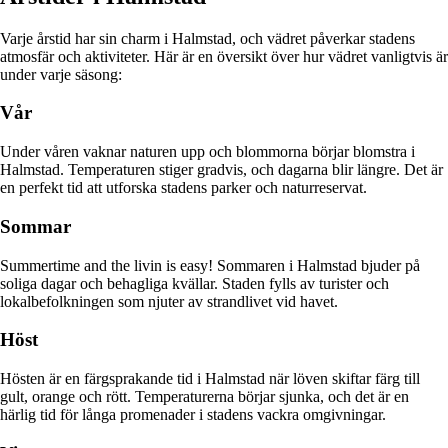
Varje årstid har sin charm i Halmstad, och vädret påverkar stadens
atmosfär och aktiviteter. Här är en översikt över hur vädret vanligtvis är
under varje säsong:
Vår
Under våren vaknar naturen upp och blommorna börjar blomstra i
Halmstad. Temperaturen stiger gradvis, och dagarna blir längre. Det är
en perfekt tid att utforska stadens parker och naturreservat.
Sommar
Summertime and the livin is easy! Sommaren i Halmstad bjuder på
soliga dagar och behagliga kvällar. Staden fylls av turister och
lokalbefolkningen som njuter av strandlivet vid havet.
Höst
Hösten är en färgsprakande tid i Halmstad när löven skiftar färg till
gult, orange och rött. Temperaturerna börjar sjunka, och det är en
härlig tid för långa promenader i stadens vackra omgivningar.