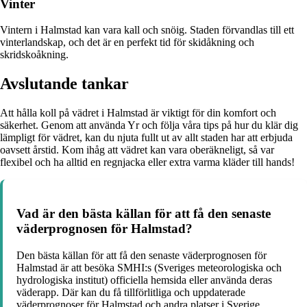
Vinter
Vintern i Halmstad kan vara kall och snöig. Staden förvandlas till ett
vinterlandskap, och det är en perfekt tid för skidåkning och
skridskoåkning.
Avslutande tankar
Att hålla koll på vädret i Halmstad är viktigt för din komfort och
säkerhet. Genom att använda Yr och följa våra tips på hur du klär dig
lämpligt för vädret, kan du njuta fullt ut av allt staden har att erbjuda
oavsett årstid. Kom ihåg att vädret kan vara oberäkneligt, så var
flexibel och ha alltid en regnjacka eller extra varma kläder till hands!
Vad är den bästa källan för att få den senaste
väderprognosen för Halmstad?
Den bästa källan för att få den senaste väderprognosen för
Halmstad är att besöka SMHI:s (Sveriges meteorologiska och
hydrologiska institut) officiella hemsida eller använda deras
väderapp. Där kan du få tillförlitliga och uppdaterade
väderprognoser för Halmstad och andra platser i Sverige.