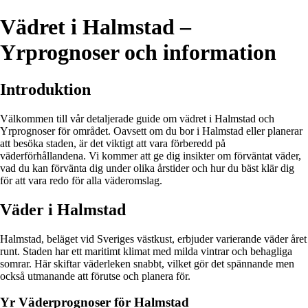
Vädret i Halmstad –
Yrprognoser och information
Introduktion
Välkommen till vår detaljerade guide om vädret i Halmstad och
Yrprognoser för området. Oavsett om du bor i Halmstad eller planerar
att besöka staden, är det viktigt att vara förberedd på
väderförhållandena. Vi kommer att ge dig insikter om förväntat väder,
vad du kan förvänta dig under olika årstider och hur du bäst klär dig
för att vara redo för alla väderomslag.
Väder i Halmstad
Halmstad, beläget vid Sveriges västkust, erbjuder varierande väder året
runt. Staden har ett maritimt klimat med milda vintrar och behagliga
somrar. Här skiftar väderleken snabbt, vilket gör det spännande men
också utmanande att förutse och planera för.
Yr Väderprognoser för Halmstad