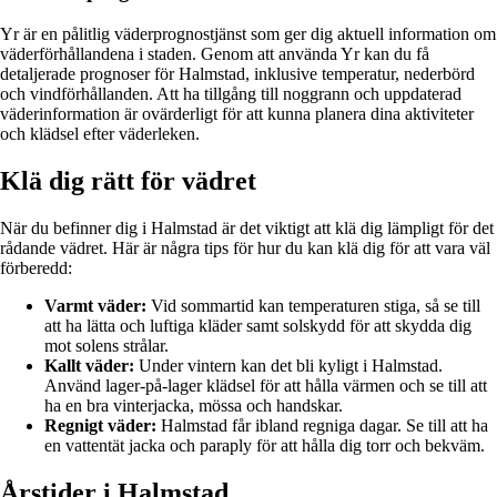
Yr är en pålitlig väderprognostjänst som ger dig aktuell information om
väderförhållandena i staden. Genom att använda Yr kan du få
detaljerade prognoser för Halmstad, inklusive temperatur, nederbörd
och vindförhållanden. Att ha tillgång till noggrann och uppdaterad
väderinformation är ovärderligt för att kunna planera dina aktiviteter
och klädsel efter väderleken.
Klä dig rätt för vädret
När du befinner dig i Halmstad är det viktigt att klä dig lämpligt för det
rådande vädret. Här är några tips för hur du kan klä dig för att vara väl
förberedd:
Varmt väder:
Vid sommartid kan temperaturen stiga, så se till
att ha lätta och luftiga kläder samt solskydd för att skydda dig
mot solens strålar.
Kallt väder:
Under vintern kan det bli kyligt i Halmstad.
Använd lager-på-lager klädsel för att hålla värmen och se till att
ha en bra vinterjacka, mössa och handskar.
Regnigt väder:
Halmstad får ibland regniga dagar. Se till att ha
en vattentät jacka och paraply för att hålla dig torr och bekväm.
Årstider i Halmstad