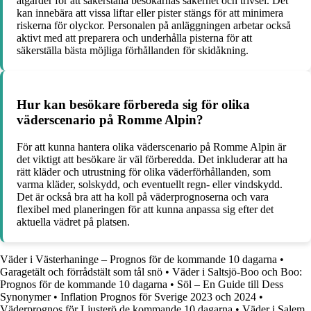
åtgärder för att säkerställa besökarnas säkerhet och trivsel. Det
kan innebära att vissa liftar eller pister stängs för att minimera
riskerna för olyckor. Personalen på anläggningen arbetar också
aktivt med att preparera och underhålla pisterna för att
säkerställa bästa möjliga förhållanden för skidåkning.
Hur kan besökare förbereda sig för olika
väderscenario på Romme Alpin?
För att kunna hantera olika väderscenario på Romme Alpin är
det viktigt att besökare är väl förberedda. Det inkluderar att ha
rätt kläder och utrustning för olika väderförhållanden, som
varma kläder, solskydd, och eventuellt regn- eller vindskydd.
Det är också bra att ha koll på väderprognoserna och vara
flexibel med planeringen för att kunna anpassa sig efter det
aktuella vädret på platsen.
Väder i Västerhaninge – Prognos för de kommande 10 dagarna
•
Garagetält och förrådstält som tål snö
•
Väder i Saltsjö-Boo och Boo:
Prognos för de kommande 10 dagarna
•
Söl – En Guide till Dess
Synonymer
•
Inflation Prognos för Sverige 2023 och 2024
•
Väderprognos för Ljusterö de kommande 10 dagarna
•
Väder i Salem