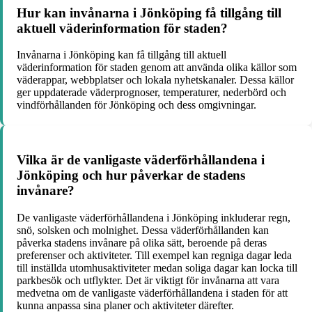
Hur kan invånarna i Jönköping få tillgång till
aktuell väderinformation för staden?
Invånarna i Jönköping kan få tillgång till aktuell
väderinformation för staden genom att använda olika källor som
väderappar, webbplatser och lokala nyhetskanaler. Dessa källor
ger uppdaterade väderprognoser, temperaturer, nederbörd och
vindförhållanden för Jönköping och dess omgivningar.
Vilka är de vanligaste väderförhållandena i
Jönköping och hur påverkar de stadens
invånare?
De vanligaste väderförhållandena i Jönköping inkluderar regn,
snö, solsken och molnighet. Dessa väderförhållanden kan
påverka stadens invånare på olika sätt, beroende på deras
preferenser och aktiviteter. Till exempel kan regniga dagar leda
till inställda utomhusaktiviteter medan soliga dagar kan locka till
parkbesök och utflykter. Det är viktigt för invånarna att vara
medvetna om de vanligaste väderförhållandena i staden för att
kunna anpassa sina planer och aktiviteter därefter.