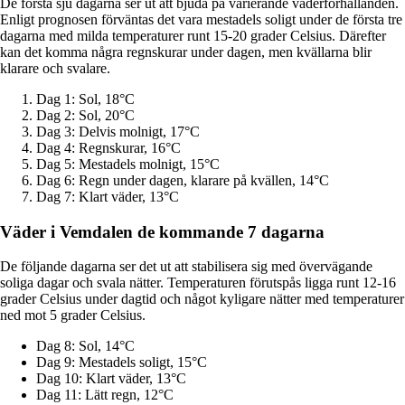
De första sju dagarna ser ut att bjuda på varierande väderförhållanden.
Enligt prognosen förväntas det vara mestadels soligt under de första tre
dagarna med milda temperaturer runt 15-20 grader Celsius. Därefter
kan det komma några regnskurar under dagen, men kvällarna blir
klarare och svalare.
Dag 1: Sol, 18°C
Dag 2: Sol, 20°C
Dag 3: Delvis molnigt, 17°C
Dag 4: Regnskurar, 16°C
Dag 5: Mestadels molnigt, 15°C
Dag 6: Regn under dagen, klarare på kvällen, 14°C
Dag 7: Klart väder, 13°C
Väder i Vemdalen de kommande 7 dagarna
De följande dagarna ser det ut att stabilisera sig med övervägande
soliga dagar och svala nätter. Temperaturen förutspås ligga runt 12-16
grader Celsius under dagtid och något kyligare nätter med temperaturer
ned mot 5 grader Celsius.
Dag 8: Sol, 14°C
Dag 9: Mestadels soligt, 15°C
Dag 10: Klart väder, 13°C
Dag 11: Lätt regn, 12°C