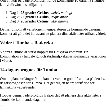
Om vi tittar på väderprognosen för de kommande 10 dagarna i Tumba,
kan vi förvänta oss följande:
Dag 1:
23 grader Celsius
,
delvis molnigt
Dag 2:
22 grader Celsius
,
regnskurar
Dag 3:
20 grader Celsius
,
klar himmel
Det ser ut som att variationen i temperaturen de kommande dagarna
kommer att göra det intressant att planera dina aktiviteter utifrån vädret.
Väder i Tumba – Botkyrka
Vädret i Tumba är starkt kopplat till Botkyrka kommun. En
kombination av landsbygd och stadsmiljö skapar spännande variationer
i vädret.
14-dagarsprognos för Tumba
Om du planerar längre fram, kan det vara en god idé att titta på den 14-
dagarsprognosen för Tumba. Det ger dig en bättre förståelse för
långsiktiga vädertrender.
Hoppas denna väderprognos hjälper dig att planera dina aktiviteter i
Tumba de kommande dagarna!