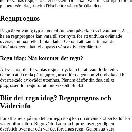
det förväntas regn, snö eller solsken. Detta kan vara till stor hjälp för att
planera våra dagar och klädsel efter väderförhållandena.
Regnprognos
Regn är en vanlig typ av nederbörd som påverkar oss i vardagen. Att
ha en regnprognos kan vara till stor nytta för att undvika oväntade
översvämningar eller blöta kläder. Genom att känna till när det
förväntas regna kan vi anpassa våra aktiviteter därefter.
Regn idag: När kommer det regn?
Att veta när det förväntas regn är nyckeln till att vara förberedd.
Genom att ta reda på regnprognosen för dagen kan vi undvika att bli
överraskade av oväder utomhus. Planera därför din dag enligt
prognosen för regn för att undvika att bli blöt.
Blir det regn idag? Regnprognos och
Väderinfo
För att ta reda på om det blir regn idag kan du använda olika källor för
väderinformation. Regn väderkartor och prognoser ger dig en
överblick över när och var det förväntas regn. Genom att vara