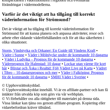
komplexiteten i vädermönstren i regionen och eventuella
förändringar i vädermodellerna.
Varför är det viktigt att ha tillgång till korrekt
väderinformation för Strömsund?
Det är viktigt att ha tillgång till korrekt väderinformation för
Strömsund för att kunna planera och anpassa aktiviteter, resor och
arbete efter rådande väderförhållanden och för att öka säkerheten i
olika situationer.
Storm, Vindstyrka och Orkaner: En Guide till Vindens Kraft
•
Väder i Sunne
•
Väder i Mölnlycke under de kommande 10 dagarna
•
Väder i Ludvika – Prognos för de kommande 10 dagarna
•
Väderprognos för Halmstad: 10 dagar
•
Lockar utan värme för kort
hår
•
Blixtar och Åska i Realtid: Följ Vädret Live på Karta
•
Vädret
i Tibro – 10-dagarsprognos och mer
•
Väder i Falköping: Prognos
för de kommande 10 dagarna
•
SMHI Väder i Sverige
•
© Upphovsrättsskyddad.
© Upphovsrättsskyddat innehåll. Vi är en affiliate-partner och kan få
intäkter från utvalda köp som görs via vår webbplats.
© Vi förbehåller oss alla rättigheter till materialet på denna sida.
Vissa länkar kan tjäna oss genom affiliate-program. Kopiering eller
vidarebefordran kräver tillstånd.