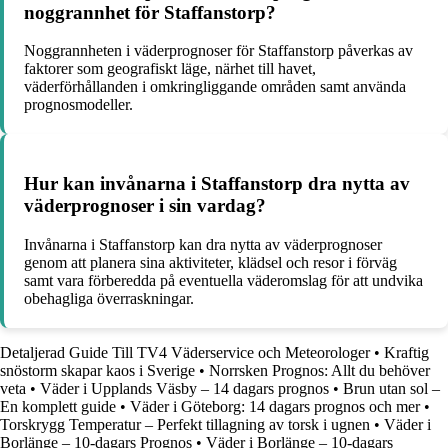
noggrannhet för Staffanstorp?
Noggrannheten i väderprognoser för Staffanstorp påverkas av
faktorer som geografiskt läge, närhet till havet,
väderförhållanden i omkringliggande områden samt använda
prognosmodeller.
Hur kan invånarna i Staffanstorp dra nytta av
väderprognoser i sin vardag?
Invånarna i Staffanstorp kan dra nytta av väderprognoser
genom att planera sina aktiviteter, klädsel och resor i förväg
samt vara förberedda på eventuella väderomslag för att undvika
obehagliga överraskningar.
Detaljerad Guide Till TV4 Väderservice och Meteorologer
•
Kraftig
snöstorm skapar kaos i Sverige
•
Norrsken Prognos: Allt du behöver
veta
•
Väder i Upplands Väsby – 14 dagars prognos
•
Brun utan sol –
En komplett guide
•
Väder i Göteborg: 14 dagars prognos och mer
•
Torskrygg Temperatur – Perfekt tillagning av torsk i ugnen
•
Väder i
Borlänge – 10-dagars Prognos
•
Väder i Borlänge – 10-dagars