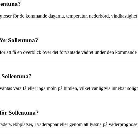
lentuna?
gnoser för de kommande dagarna, temperatur, nederbörd, vindhastighet o
för Sollentuna?
för att få en överblick över det förväntade vädret under den kommande 
r Sollentuna?
rväntas vara få eller inga moln på himlen, vilket vanligtvis innebär solig
för Sollentuna?
väderwebbplatser, i väderappar eller genom att lyssna på väderprognoser