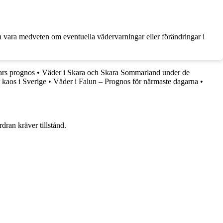
och vara medveten om eventuella vädervarningar eller förändringar i
ars prognos
•
Väder i Skara och Skara Sommarland under de
 kaos i Sverige
•
Väder i Falun – Prognos för närmaste dagarna
•
dran kräver tillstånd.