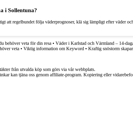
a i Sollentuna?
tigt att regelbundet följa väderprognoser, klä sig lämpligt efter väder 
du behöver veta för din resa
•
Väder i Karlstad och Värmland – 14-dag
höver veta
•
Viktig information om Keyword
•
Kraftig snöstorm skapar
ntäkter från utvalda köp som görs via vår webbplats.
 länkar kan tjäna oss genom affiliate-program. Kopiering eller vidarebefor