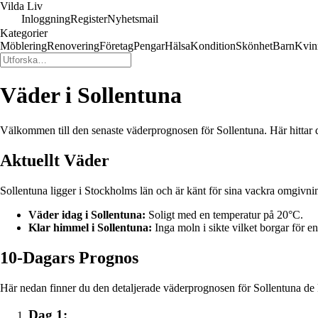
Vilda Liv
Inloggning
Register
Nyhetsmail
Kategorier
Möblering
Renovering
Företag
Pengar
Hälsa
Kondition
Skönhet
Barn
Kvin
Väder i Sollentuna
Välkommen till den senaste väderprognosen för Sollentuna. Här hittar 
Aktuellt Väder
Sollentuna ligger i Stockholms län och är känt för sina vackra omgivnin
Väder idag i Sollentuna:
Soligt med en temperatur på 20°C.
Klar himmel i Sollentuna:
Inga moln i sikte vilket borgar för en
10-Dagars Prognos
Här nedan finner du den detaljerade väderprognosen för Sollentuna d
Dag 1: