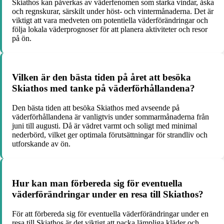
Skiathos kan påverkas av väderfenomen som starka vindar, åska
och regnskurar, särskilt under höst- och vintermånaderna. Det är
viktigt att vara medveten om potentiella väderförändringar och
följa lokala väderprognoser för att planera aktiviteter och resor
på ön.
Vilken är den bästa tiden på året att besöka
Skiathos med tanke på väderförhållandena?
Den bästa tiden att besöka Skiathos med avseende på
väderförhållandena är vanligtvis under sommarmånaderna från
juni till augusti. Då är vädret varmt och soligt med minimal
nederbörd, vilket ger optimala förutsättningar för strandliv och
utforskande av ön.
Hur kan man förbereda sig för eventuella
väderförändringar under en resa till Skiathos?
För att förbereda sig för eventuella väderförändringar under en
resa till Skiathos är det viktigt att packa lämpliga kläder och