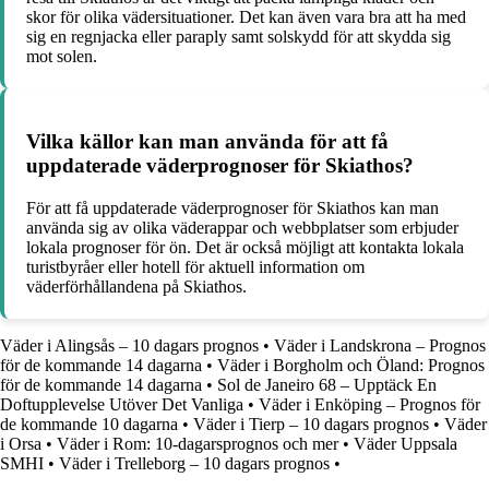
skor för olika vädersituationer. Det kan även vara bra att ha med
sig en regnjacka eller paraply samt solskydd för att skydda sig
mot solen.
Vilka källor kan man använda för att få
uppdaterade väderprognoser för Skiathos?
För att få uppdaterade väderprognoser för Skiathos kan man
använda sig av olika väderappar och webbplatser som erbjuder
lokala prognoser för ön. Det är också möjligt att kontakta lokala
turistbyråer eller hotell för aktuell information om
väderförhållandena på Skiathos.
Väder i Alingsås – 10 dagars prognos
•
Väder i Landskrona – Prognos
för de kommande 14 dagarna
•
Väder i Borgholm och Öland: Prognos
för de kommande 14 dagarna
•
Sol de Janeiro 68 – Upptäck En
Doftupplevelse Utöver Det Vanliga
•
Väder i Enköping – Prognos för
de kommande 10 dagarna
•
Väder i Tierp – 10 dagars prognos
•
Väder
i Orsa
•
Väder i Rom: 10-dagarsprognos och mer
•
Väder Uppsala
SMHI
•
Väder i Trelleborg – 10 dagars prognos
•