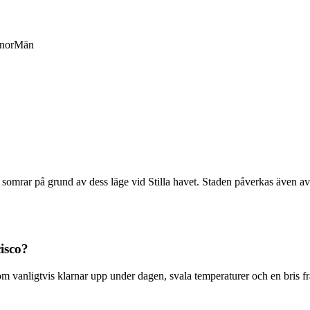
nor
Män
a somrar på grund av dess läge vid Stilla havet. Staden påverkas även a
isco?
 vanligtvis klarnar upp under dagen, svala temperaturer och en bris fr