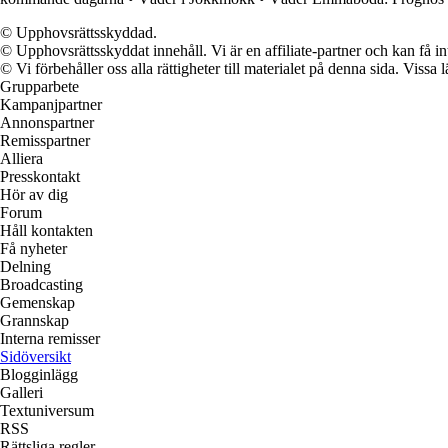
© Upphovsrättsskyddad.
© Upphovsrättsskyddat innehåll. Vi är en affiliate-partner och kan få i
© Vi förbehåller oss alla rättigheter till materialet på denna sida. Vissa
Grupparbete
Kampanjpartner
Annonspartner
Remisspartner
Alliera
Presskontakt
Hör av dig
Forum
Håll kontakten
Få nyheter
Delning
Broadcasting
Gemenskap
Grannskap
Interna remisser
Sidöversikt
Blogginlägg
Galleri
Textuniversum
RSS
Rättsliga regler