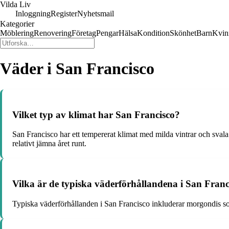
Vilda Liv
Inloggning
Register
Nyhetsmail
Kategorier
Möblering
Renovering
Företag
Pengar
Hälsa
Kondition
Skönhet
Barn
Kvin
Väder i San Francisco
Vilket typ av klimat har San Francisco?
San Francisco har ett tempererat klimat med milda vintrar och sval
relativt jämna året runt.
Vilka är de typiska väderförhållandena i San Franc
Typiska väderförhållanden i San Francisco inkluderar morgondis som