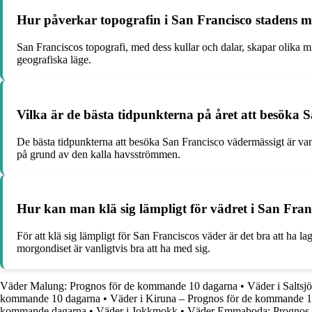
Hur påverkar topografin i San Francisco stadens 
San Franciscos topografi, med dess kullar och dalar, skapar olika 
geografiska läge.
Vilka är de bästa tidpunkterna på året att besöka
De bästa tidpunkterna att besöka San Francisco vädermässigt är va
på grund av den kalla havsströmmen.
Hur kan man klä sig lämpligt för vädret i San Fran
För att klä sig lämpligt för San Franciscos väder är det bra att ha 
morgondiset är vanligtvis bra att ha med sig.
Väder Malung: Prognos för de kommande 10 dagarna
•
Väder i Salts
kommande 10 dagarna
•
Väder i Kiruna – Prognos för de kommande 1
kommande dagarna
•
Väder i Jokkmokk
•
Väder Emmaboda: Prognos 