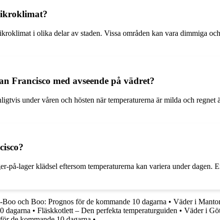
mikroklimat?
mikroklimat i olika delar av staden. Vissa områden kan vara dimmiga oc
 San Francisco med avseende på vädret?
nligtvis under våren och hösten när temperaturerna är milda och regnet
cisco?
lager-på-lager klädsel eftersom temperaturerna kan variera under dagen. 
jö-Boo och Boo: Prognos för de kommande 10 dagarna
•
Väder i Mantor
0 dagarna
•
Fläskkotlett – Den perfekta temperaturguiden
•
Väder i Göt
för de kommande 10 dagarna
•