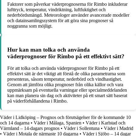
Faktorer som påverkar väderprognoserna för Rimbo inkluderar
lufttryck, temperatur, vindriktning, luftfuktighet och
nederbördsmängd. Meteorologer använder avancerade modeller
och datainsamlingssystem för att göra sina prognoser så
noggranna som möjligt.
Hur kan man tolka och använda
väderprognoser för Rimbo på ett effektivt sätt?
För att tolka och använda väderprognoser för Rimbo på ett
effektivt sätt är det viktigt att förstå de olika parametrarna som
presenteras, såsom temperatur, nederbörd och vindhastighet.
Genom att jämföra olika prognoser från olika källor och vara
uppmärksam på eventuella varningar eller specialmeddelanden
kan man planera sin dag och aktiviteter på ett smart sätt baserat
på väderförhållandena i Rimbo.
Väder i Lidköping – Prognos och förutsägelser för de kommande 10
och 14 dagarna
•
Väder i Málaga, Spanien
•
Väder i Karlstad och
Värmland – 14-dagars prognos
•
Väder i Sollentuna
•
Väder i Madrid
•
Väder i Motala de närmaste 10 dagarna
•
Väder i Sjöbo – 14 dagar