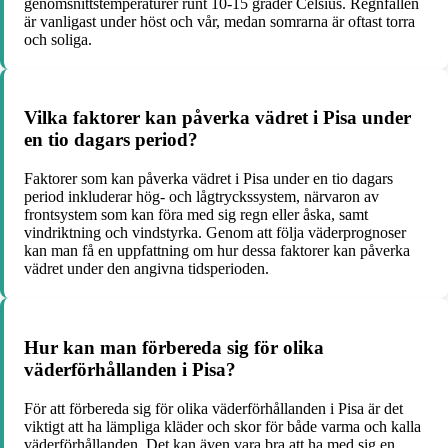
genomsnittstemperaturer runt 10-15 grader Celsius. Regnfallen
är vanligast under höst och vår, medan somrarna är oftast torra
och soliga.
Vilka faktorer kan påverka vädret i Pisa under
en tio dagars period?
Faktorer som kan påverka vädret i Pisa under en tio dagars
period inkluderar hög- och lågtryckssystem, närvaron av
frontsystem som kan föra med sig regn eller åska, samt
vindriktning och vindstyrka. Genom att följa väderprognoser
kan man få en uppfattning om hur dessa faktorer kan påverka
vädret under den angivna tidsperioden.
Hur kan man förbereda sig för olika
väderförhållanden i Pisa?
För att förbereda sig för olika väderförhållanden i Pisa är det
viktigt att ha lämpliga kläder och skor för både varma och kalla
väderförhållanden. Det kan även vara bra att ha med sig en