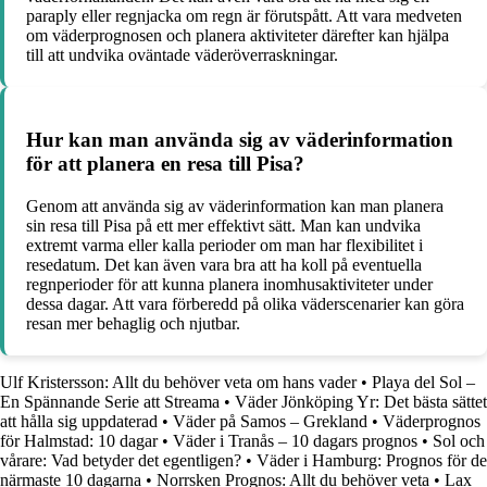
paraply eller regnjacka om regn är förutspått. Att vara medveten
om väderprognosen och planera aktiviteter därefter kan hjälpa
till att undvika oväntade väderöverraskningar.
Hur kan man använda sig av väderinformation
för att planera en resa till Pisa?
Genom att använda sig av väderinformation kan man planera
sin resa till Pisa på ett mer effektivt sätt. Man kan undvika
extremt varma eller kalla perioder om man har flexibilitet i
resedatum. Det kan även vara bra att ha koll på eventuella
regnperioder för att kunna planera inomhusaktiviteter under
dessa dagar. Att vara förberedd på olika väderscenarier kan göra
resan mer behaglig och njutbar.
Ulf Kristersson: Allt du behöver veta om hans vader
•
Playa del Sol –
En Spännande Serie att Streama
•
Väder Jönköping Yr: Det bästa sättet
att hålla sig uppdaterad
•
Väder på Samos – Grekland
•
Väderprognos
för Halmstad: 10 dagar
•
Väder i Tranås – 10 dagars prognos
•
Sol och
vårare: Vad betyder det egentligen?
•
Väder i Hamburg: Prognos för de
närmaste 10 dagarna
•
Norrsken Prognos: Allt du behöver veta
•
Lax