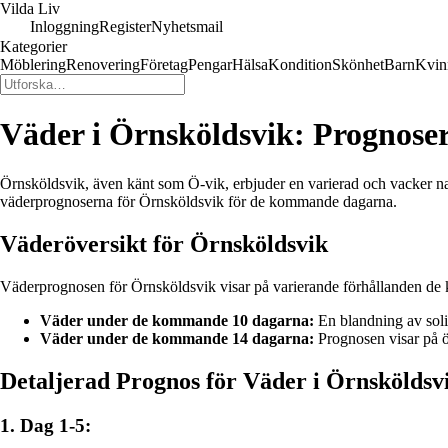
Vilda Liv
Inloggning
Register
Nyhetsmail
Kategorier
Möblering
Renovering
Företag
Pengar
Hälsa
Kondition
Skönhet
Barn
Kvin
Väder i Örnsköldsvik: Prognoser
Örnsköldsvik, även känt som Ö-vik, erbjuder en varierad och vacker natur 
väderprognoserna för Örnsköldsvik för de kommande dagarna.
Väderöversikt för Örnsköldsvik
Väderprognosen för Örnsköldsvik visar på varierande förhållanden de
Väder under de kommande 10 dagarna:
En blandning av soli
Väder under de kommande 14 dagarna:
Prognosen visar på ö
Detaljerad Prognos för Väder i Örnsköldsv
1. Dag 1-5: