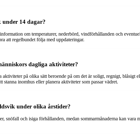
k under 14 dagar?
nformation om temperaturer, nederbörd, vindförhållanden och eventuella
 bra att regelbundet följa med uppdateringar.
nniskors dagliga aktiviteter?
iviteter på olika sätt beroende på om det är soligt, regnigt, blåsigt ell
t stanna inomhus eller planera aktiviteter som passar vädret.
ldsvik under olika årstider?
r, snöfall och isiga förhållanden, medan sommarmånaderna kan vara mi