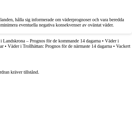
rhållanden, hålla sig informerade om väderprognoser och vara beredda
t minimera eventuella negativa konsekvenser av oväntat väder.
 i Landskrona – Prognos för de kommande 14 dagarna
•
Väder i
ar
•
Väder i Trollhättan: Prognos för de närmaste 14 dagarna
•
Vackert
dran kräver tillstånd.