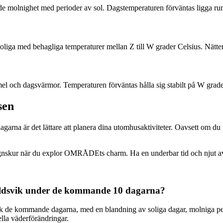
 molnighet med perioder av sol. Dagstemperaturen förväntas ligga runt
oliga med behagliga temperaturer mellan Z till W grader Celsius. Nätter
el och dagsvärmor. Temperaturen förväntas hålla sig stabilt på W gra
sen
na är det lättare att planera dina utomhusaktiviteter. Oavsett om du f
regnskur när du explor OMRÅDEts charm. Ha en underbar tid och njut av
köldsvik under de kommande 10 dagarna?
k de kommande dagarna, med en blandning av soliga dagar, molniga perio
lla väderförändringar.