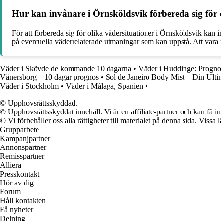
Hur kan invånare i Örnsköldsvik förbereda sig för 
För att förbereda sig för olika vädersituationer i Örnsköldsvik kan 
på eventuella väderrelaterade utmaningar som kan uppstå. Att vara 
Väder i Skövde de kommande 10 dagarna
•
Väder i Huddinge: Progno
Vänersborg – 10 dagar prognos
•
Sol de Janeiro Body Mist – Din Ult
Väder i Stockholm
•
Väder i Málaga, Spanien
•
© Upphovsrättsskyddad.
© Upphovsrättsskyddat innehåll. Vi är en affiliate-partner och kan få i
© Vi förbehåller oss alla rättigheter till materialet på denna sida. Vissa
Grupparbete
Kampanjpartner
Annonspartner
Remisspartner
Alliera
Presskontakt
Hör av dig
Forum
Håll kontakten
Få nyheter
Delning