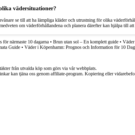
olika vädersituationer?
invånare se till att ha lämpliga kläder och utrustning för olika väderfö
medveten om väderförhållandena och planera därefter kan hjälpa till at
s för närmaste 10 dagarna
•
Brun utan sol – En komplett guide
•
Väder
imata Guide
•
Väder i Köpenhamn: Prognos och Information för 10 Dag
ntäkter från utvalda köp som görs via vår webbplats.
 länkar kan tjäna oss genom affiliate-program. Kopiering eller vidarebefor