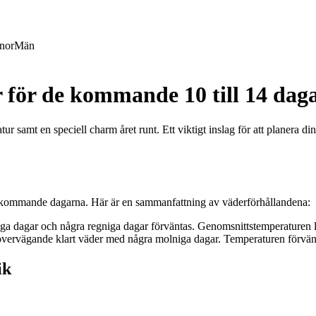
nor
Män
 för de kommande 10 till 14 dag
samt en speciell charm året runt. Ett viktigt inslag för att planera dina 
 kommande dagarna. Här är en sammanfattning av väderförhållandena:
ga dagar och några regniga dagar förväntas. Genomsnittstemperaturen l
vervägande klart väder med några molniga dagar. Temperaturen förväntas
ik