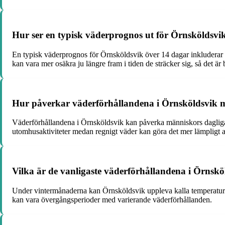
Hur ser en typisk väderprognos ut för Örnsköldsvi
En typisk väderprognos för Örnsköldsvik över 14 dagar inkluderar i
kan vara mer osäkra ju längre fram i tiden de sträcker sig, så det är
Hur påverkar väderförhållandena i Örnsköldsvik mä
Väderförhållandena i Örnsköldsvik kan påverka människors dagliga akt
utomhusaktiviteter medan regnigt väder kan göra det mer lämpligt at
Vilka är de vanligaste väderförhållandena i Örnskö
Under vintermånaderna kan Örnsköldsvik uppleva kalla temperature
kan vara övergångsperioder med varierande väderförhållanden.