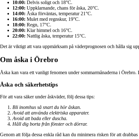
10:00:
Delvis soligt och 18°C.
12:00:
Uppklarnande, chans för åska, 20°C.
14:00:
Åska förväntas, temperatur 21°C.
16:00:
Mulet med regnskur, 19°C.
18:00:
Regn, 17°C.
20:00:
Klar himmel och 16°C.
22:00:
Nattlig åska, temperatur 15°C.
Det är viktigt att vara uppmärksam på väderprognosen och hålla sig u
Om åska i Örebro
Åska kan vara ett vanligt fenomen under sommarmånaderna i Örebro. D
Åska och säkerhetstips
För att vara säker under åskväder, följ dessa tips:
Bli inomhus så snart du hör åskan.
Avoid att använda elektriska apparater.
Avoid att bada eller duscha.
Håll dig borta från fönster och dörrar.
Genom att följa dessa enkla råd kan du minimera risken för att drabbas 