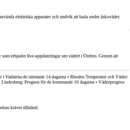
t använda elektriska apparater och undvik att bada under åskoväder.
er som erbjuder live-uppdateringar om vädret i Örebro. Genom att
r i Vadstena de närmaste 14 dagarna
•
Rhodos Temperatur och Väder:
i Lindesberg: Prognos för de kommande 10 dagarna
•
Väderprognos
dran kräver tillstånd.