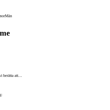
nor
Män
mme
vi berätta att…
g: