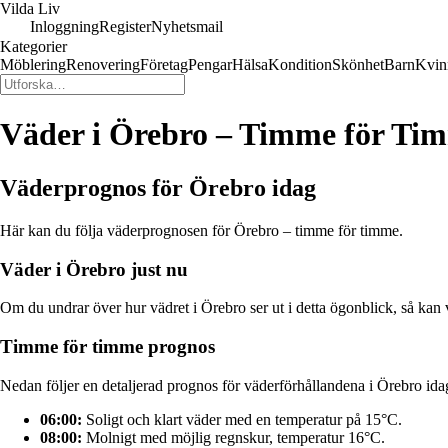
Vilda Liv
Inloggning
Register
Nyhetsmail
Kategorier
Möblering
Renovering
Företag
Pengar
Hälsa
Kondition
Skönhet
Barn
Kvin
Väder i Örebro – Timme för Ti
Väderprognos för Örebro idag
Här kan du följa väderprognosen för Örebro – timme för timme.
Väder i Örebro just nu
Om du undrar över hur vädret i Örebro ser ut i detta ögonblick, så kan 
Timme för timme prognos
Nedan följer en detaljerad prognos för väderförhållandena i Örebro ida
06:00:
Soligt och klart väder med en temperatur på 15°C.
08:00:
Molnigt med möjlig regnskur, temperatur 16°C.