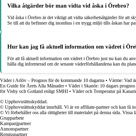
Vilka åtgärder bör man vidta vid åska i Örebro?
Vid åska i Örebro är det viktigt att vidta säkerhetsåtgärder för at
Se till att du befinner dig inomhus i en trygg miljö tills åskan har pa
Hur kan jag få aktuell information om vädret i Öre
För att få aktuell information om vädret i Örebro just nu kan du a
hålla dig informerad om de senaste väderförhållandena kan du planera
Väder i Arlöv – Prognos för de kommande 10 dagarna
•
Värme: Vad ä
En Guide för Årets Alla Månader
•
Väder i Skanör: 10 dagars prognos
för Visby och Gotland enligt SMHI
•
Väder och Temperatur på Kanari
© Upphovsrättsskyddad.
© Upphovsrättsskyddat innehåll. Vi är en affiliate-partner och kan få i
© Vi förbehåller oss alla rättigheter till materialet på denna sida. Vissa
Grupparbete
Kampanjpartner
Annonspartner
Remisspartner