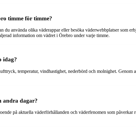
ebro timme för timme?
 kan du använda olika väderappar eller besöka väderwebbplatser som erb
aljerad information om vädret i Örebro under varje timme.
o idag?
ufttryck, temperatur, vindhastighet, nederbörd och molnighet. Genom a
ån andra dagar?
oende på aktuella väderförhållanden och väderfenomen som påverkar regi