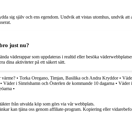
t skydda sig själv och ens egendom. Undvik att vistas utomhus, undvik at
sserat.
bro just nu?
nvända väderappar som uppdateras i realtid eller besöka väderwebbplats
 dina aktiviteter på ett säkert sätt.
r värme?
•
Torka Oregano, Timjan, Basilika och Andra Kryddor
•
Väde
•
Väder i Simrishamn och Österlen de kommande 10 dagarna
•
Väder 
eöarna
•
ntäkter från utvalda köp som görs via vår webbplats.
 länkar kan tjäna oss genom affiliate-program. Kopiering eller vidarebefor