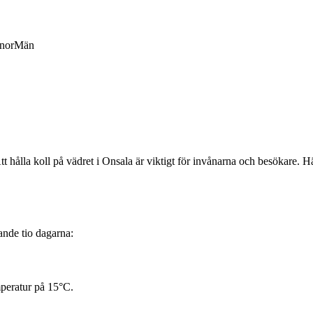
nor
Män
hålla koll på vädret i Onsala är viktigt för invånarna och besökare. H
ande tio dagarna:
peratur på 15°C.