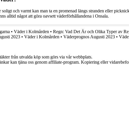
r soligt och varmt kan man ta en promenad längs stranden eller picknick
finns alltid något att göra oavsett väderförhållandena i Onsala.
agarna
•
Väder i Kolmården
•
Regn: Vad Det Är och Olika Typer av R
gusti 2023
•
Väder i Kolmården
•
Väderprognos Augusti 2023
•
Väder
ntäkter från utvalda köp som görs via vår webbplats.
 länkar kan tjäna oss genom affiliate-program. Kopiering eller vidarebefor