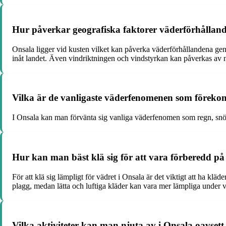
Hur påverkar geografiska faktorer väderförhållan
Onsala ligger vid kusten vilket kan påverka väderförhållandena gen
inåt landet. Även vindriktningen och vindstyrkan kan påverkas av nä
Vilka är de vanligaste väderfenomenen som föreko
I Onsala kan man förvänta sig vanliga väderfenomen som regn, snö,
Hur kan man bäst klä sig för att vara förberedd på
För att klä sig lämpligt för vädret i Onsala är det viktigt att ha k
plagg, medan lätta och luftiga kläder kan vara mer lämpliga under 
Vilka aktiviteter kan man njuta av i Onsala oavsett