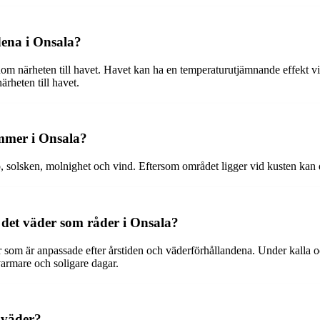
dena i Onsala?
om närheten till havet. Havet kan ha en temperaturutjämnande effekt vil
rheten till havet.
mmer i Onsala?
 solsken, molnighet och vind. Eftersom området ligger vid kusten kan d
 det väder som råder i Onsala?
läder som är anpassade efter årstiden och väderförhållandena. Under kall
varmare och soligare dagar.
 väder?