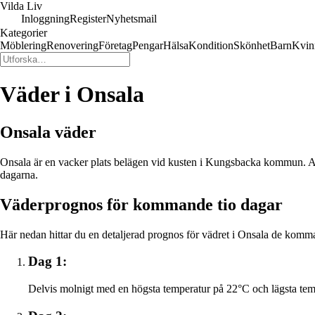
Vilda Liv
Inloggning
Register
Nyhetsmail
Kategorier
Möblering
Renovering
Företag
Pengar
Hälsa
Kondition
Skönhet
Barn
Kvin
Väder i Onsala
Onsala väder
Onsala är en vacker plats belägen vid kusten i Kungsbacka kommun. Att 
dagarna.
Väderprognos för kommande tio dagar
Här nedan hittar du en detaljerad prognos för vädret i Onsala de komm
Dag 1:
Delvis molnigt med en högsta temperatur på 22°C och lägsta tem