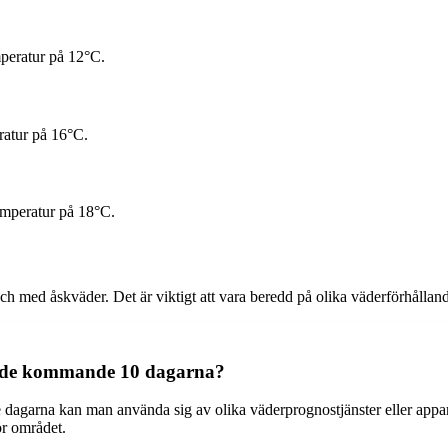
peratur på 12°C.
ratur på 16°C.
emperatur på 18°C.
och med åskväder. Det är viktigt att vara beredd på olika väderförhålland
la de kommande 10 dagarna?
 dagarna kan man använda sig av olika väderprognostjänster eller appa
ör området.