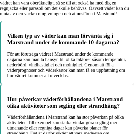
vädret kan vara oberäkneligt, så se till att också ha med dig en
regnjacka eller parasoll om det skulle behövas. Oavsett väder kan du
njuta av den vackra omgivningen och atmosfären i Marstrand!
Vilken typ av väder kan man förvänta sig i
Marstrand under de kommande 10 dagarna?
För att förutsäga vädret i Marstrand under de kommande
dagarna kan man ta hänsyn till olika faktorer såsom temperatur,
nederbörd, vindhastighet och molnighet. Genom att följa
väderprognoser och väderkartor kan man få en uppfattning om
hur vädret kommer att utvecklas.
Hur påverkar väderförhållandena i Marstrand
olika aktiviteter som segling eller strandhäng?
Väderförhållandena i Marstrand kan ha stor påverkan på olika
aktiviteter. Till exempel kan starka vindar göra segling mer
utmanande eller regniga dagar kan påverka planer för
strandhäng. Det är därför viktigt att vara medveten om