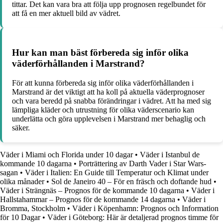
tittar. Det kan vara bra att följa upp prognosen regelbundet för
att få en mer aktuell bild av vädret.
Hur kan man bäst förbereda sig inför olika
väderförhållanden i Marstrand?
För att kunna förbereda sig inför olika väderförhållanden i
Marstrand är det viktigt att ha koll på aktuella väderprognoser
och vara beredd på snabba förändringar i vädret. Att ha med sig
lämpliga kläder och utrustning för olika väderscenario kan
underlätta och göra upplevelsen i Marstrand mer behaglig och
säker.
Väder i Miami och Florida under 10 dagar
•
Väder i Istanbul de
kommande 10 dagarna
•
Porträttering av Darth Vader i Star Wars-
sagan
•
Väder i Italien: En Guide till Temperatur och Klimat under
olika månader
•
Sol de Janeiro 40 – För en fräsch och doftande hud
•
Väder i Strängnäs – Prognos för de kommande 10 dagarna
•
Väder i
Hallstahammar – Prognos för de kommande 14 dagarna
•
Väder i
Bromma, Stockholm
•
Väder i Köpenhamn: Prognos och Information
för 10 Dagar
•
Väder i Göteborg: Här är detaljerad prognos timme för