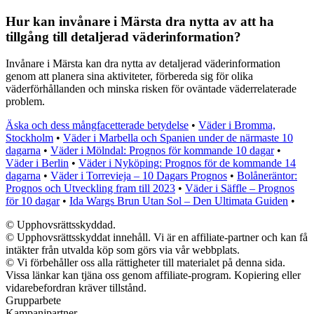
Hur kan invånare i Märsta dra nytta av att ha
tillgång till detaljerad väderinformation?
Invånare i Märsta kan dra nytta av detaljerad väderinformation
genom att planera sina aktiviteter, förbereda sig för olika
väderförhållanden och minska risken för oväntade väderrelaterade
problem.
Äska och dess mångfacetterade betydelse
•
Väder i Bromma,
Stockholm
•
Väder i Marbella och Spanien under de närmaste 10
dagarna
•
Väder i Mölndal: Prognos för kommande 10 dagar
•
Väder i Berlin
•
Väder i Nyköping: Prognos för de kommande 14
dagarna
•
Väder i Torrevieja – 10 Dagars Prognos
•
Bolåneräntor:
Prognos och Utveckling fram till 2023
•
Väder i Säffle – Prognos
för 10 dagar
•
Ida Wargs Brun Utan Sol – Den Ultimata Guiden
•
© Upphovsrättsskyddad.
© Upphovsrättsskyddat innehåll. Vi är en affiliate-partner och kan få
intäkter från utvalda köp som görs via vår webbplats.
© Vi förbehåller oss alla rättigheter till materialet på denna sida.
Vissa länkar kan tjäna oss genom affiliate-program. Kopiering eller
vidarebefordran kräver tillstånd.
Grupparbete
Kampanjpartner