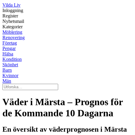
Vilda Liv
Inloggning
Register
Nyhetsmail
Kategorier
Möblering
Renovering
Företag
Pengar
Hälsa
Kondition
Skönhet
Barn
Kvinnor
Män
Väder i Märsta – Prognos för
de Kommande 10 Dagarna
En översikt av väderprognosen i Märsta