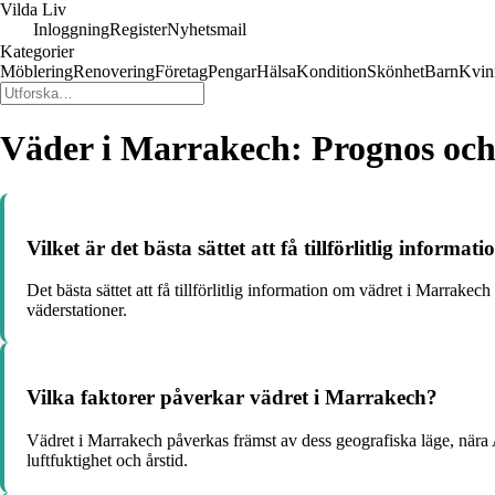
Vilda Liv
Inloggning
Register
Nyhetsmail
Kategorier
Möblering
Renovering
Företag
Pengar
Hälsa
Kondition
Skönhet
Barn
Kvin
Väder i Marrakech: Prognos och
Vilket är det bästa sättet att få tillförlitlig inform
Det bästa sättet att få tillförlitlig information om vädret i Marrak
väderstationer.
Vilka faktorer påverkar vädret i Marrakech?
Vädret i Marrakech påverkas främst av dess geografiska läge, nära A
luftfuktighet och årstid.