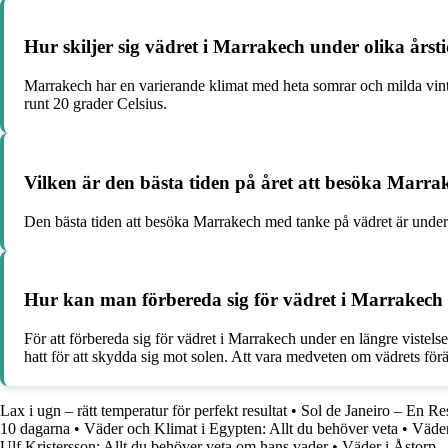
Hur skiljer sig vädret i Marrakech under olika årst
Marrakech har en varierande klimat med heta somrar och milda vint
runt 20 grader Celsius.
Vilken är den bästa tiden på året att besöka Marr
Den bästa tiden att besöka Marrakech med tanke på vädret är under 
Hur kan man förbereda sig för vädret i Marrakech 
För att förbereda sig för vädret i Marrakech under en längre vistelse
hatt för att skydda sig mot solen. Att vara medveten om vädrets fö
Lax i ugn – rätt temperatur för perfekt resultat
•
Sol de Janeiro – En Re
10 dagarna
•
Väder och Klimat i Egypten: Allt du behöver veta
•
Väder
Ulf Kristersson: Allt du behöver veta om hans vader
•
Väder i Åstorp 