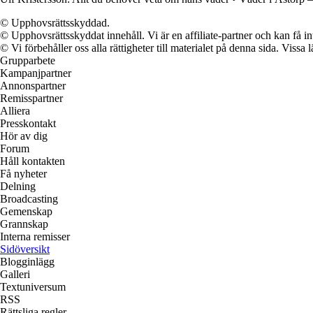
© Upphovsrättsskyddad.
© Upphovsrättsskyddat innehåll. Vi är en affiliate-partner och kan få i
© Vi förbehåller oss alla rättigheter till materialet på denna sida. Vissa
Grupparbete
Kampanjpartner
Annonspartner
Remisspartner
Alliera
Presskontakt
Hör av dig
Forum
Håll kontakten
Få nyheter
Delning
Broadcasting
Gemenskap
Grannskap
Interna remisser
Sidöversikt
Blogginlägg
Galleri
Textuniversum
RSS
Rättsliga regler