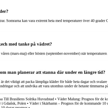
ider?
rar. Somrarna kan vara extremt heta med temperaturer över 40 grader C
akech med tanke på vädret?
våren (mars-maj) eller hösten (september-november) när temperaturen är 
om man planerar att stanna där under en längre tid?
 är det viktigt att packa lämpliga kläder för både heta dagar och svalar
rändringar och att undvika att vara utomhus under de hetaste timmarna p
sa Till Brasiliens Solrika Huvudstad
•
Väder Malung: Prognos för de 
 i Gdańsk, Polen
•
Väder i Skärhamn – Prognos för de kommande 10 
– 10 dagar prognos
•