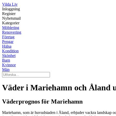
Vilda Liv
Inloggning
Register
Nyhetsmail
Kategorier
Möblering
Renovering
Företag
Pengar
Hälsa
Kondition
Skönhet
Barn
Kvinnor
Män
Väder i Mariehamn och Åland u
Väderprognos för Mariehamn
Mariehamn, som är huvudstaden i Åland, erbjuder vackra landskap och 