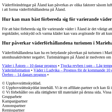
Väderförändringar på Åland kan påverkas av olika faktorer såsom luft
i att forma väderförhållandena på Åland.
Hur kan man bäst förbereda sig för varierande väder
För att bäst förbereda sig för varierande väder i Åland är det viktigt 
regnkläder, solskydd och varma kläder kan vara avgörande för att kunn
Hur påverkar väderförhållandena turismen i Marie
Väderförhållandena kan ha en betydande påverkan på turismen i Marieh
utomhusaktiviteter negativt. Turistnäringen på Åland är medveten om vä
Väder i Åstorp – 10 dagar prognos
•
Tjocka revben i ugn – Låg tempe
Väderinformation
•
Väder i Ludvika – Prognos för de kommande 10 
Örebro – 14 dagars prognos
•
© Upphovsrättsskyddad.
© Upphovsrättsskyddat innehåll. Vi är en affiliate-partner och kan få 
© Vi förbehåller oss alla rättigheter till materialet på denna sida. Vis
Grupparbete
Kampanjpartner
Annonspartner
Remisspartner