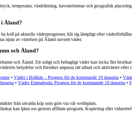
tryck, temperatur, vindriktning, havsströmmar och geografisk placering
 i Åland?
att ha koll på aktuella väderprognoser, klä sig lämpligt efter väderförh
a njuta av vistelsen på Åland oavsett väder.
hamn och Åland?
amn och Åland. Ett soligt och behagligt väder kan locka fler besökare 
derets betydelse och försöker anpassa sitt utbud och aktiviteter efter 
ratur
•
Väder i Bollnäs – Prognos för de kommande 10 dagarna
•
Väde
dagarna
•
Väder Emmaboda: Prognos för de kommande 10 dagarna
•
F
intäkter från utvalda köp som görs via vår webbplats.
sa länkar kan tjäna oss genom affiliate-program. Kopiering eller vidarebef