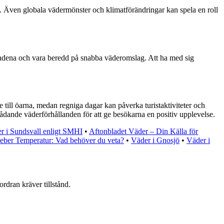
. Även globala vädermönster och klimatförändringar kan spela en roll
ållandena och vara beredd på snabba väderomslag. Att ha med sig
till öarna, medan regniga dagar kan påverka turistaktiviteter och
rådande väderförhållanden för att ge besökarna en positiv upplevelse.
r i Sundsvall enligt SMHI
•
Aftonbladet Väder – Din Källa för
eber Temperatur: Vad behöver du veta?
•
Väder i Gnosjö
•
Väder i
ordran kräver tillstånd.