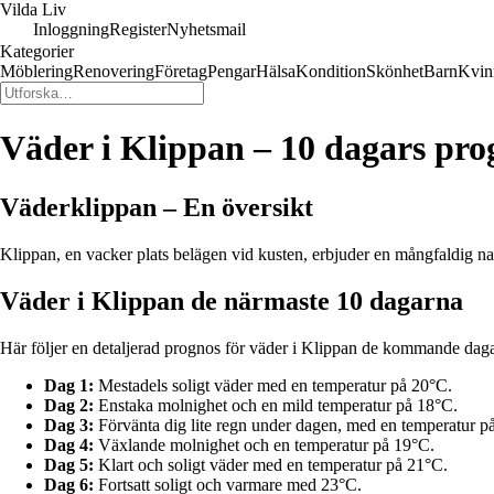
Vilda Liv
Inloggning
Register
Nyhetsmail
Kategorier
Möblering
Renovering
Företag
Pengar
Hälsa
Kondition
Skönhet
Barn
Kvin
Väder i Klippan – 10 dagars pro
Väderklippan – En översikt
Klippan, en vacker plats belägen vid kusten, erbjuder en mångfaldig natu
Väder i Klippan de närmaste 10 dagarna
Här följer en detaljerad prognos för väder i Klippan de kommande dag
Dag 1:
Mestadels soligt väder med en temperatur på 20°C.
Dag 2:
Enstaka molnighet och en mild temperatur på 18°C.
Dag 3:
Förvänta dig lite regn under dagen, med en temperatur p
Dag 4:
Växlande molnighet och en temperatur på 19°C.
Dag 5:
Klart och soligt väder med en temperatur på 21°C.
Dag 6:
Fortsatt soligt och varmare med 23°C.