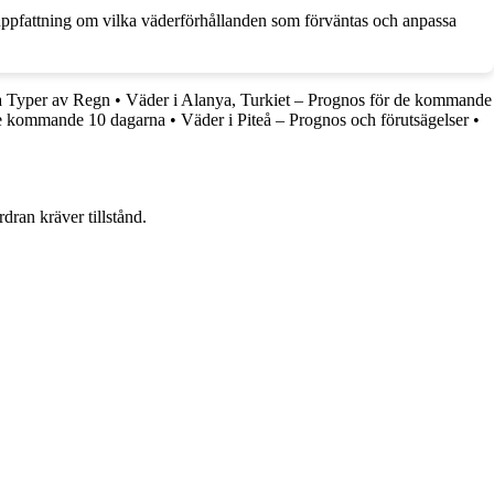
 uppfattning om vilka väderförhållanden som förväntas och anpassa
a Typer av Regn
•
Väder i Alanya, Turkiet – Prognos för de kommande
de kommande 10 dagarna
•
Väder i Piteå – Prognos och förutsägelser
•
dran kräver tillstånd.