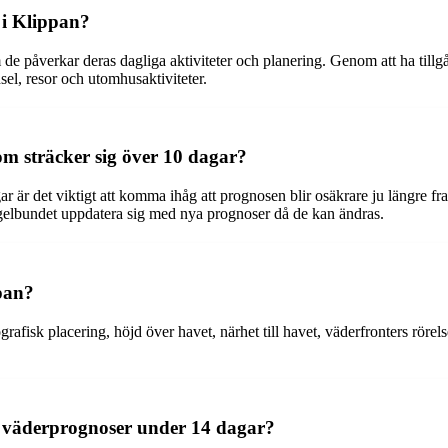
 i Klippan?
de påverkar deras dagliga aktiviteter och planering. Genom att ha tillg
sel, resor och utomhusaktiviteter.
m sträcker sig över 10 dagar?
 är det viktigt att komma ihåg att prognosen blir osäkrare ju längre fra
 regelbundet uppdatera sig med nya prognoser då de kan ändras.
pan?
afisk placering, höjd över havet, närhet till havet, väderfronters rörel
a väderprognoser under 14 dagar?