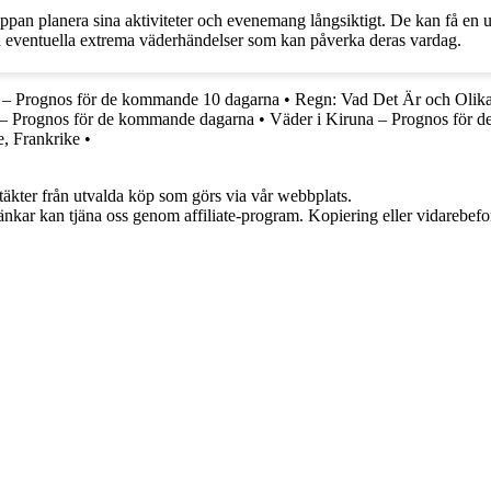
ppan planera sina aktiviteter och evenemang långsiktigt. De kan få en
på eventuella extrema väderhändelser som kan påverka deras vardag.
s – Prognos för de kommande 10 dagarna
•
Regn: Vad Det Är och Olik
 – Prognos för de kommande dagarna
•
Väder i Kiruna – Prognos för 
e, Frankrike
•
ntäkter från utvalda köp som görs via vår webbplats.
 länkar kan tjäna oss genom affiliate-program. Kopiering eller vidarebefor