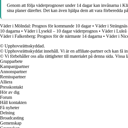
Genom att följa väderprognoser under 14 dagar kan invånarna i Kli
sina planer därefter. Det kan även hjälpa dem att vara förberedda 
Väder i Mölndal: Prognos för kommande 10 dagar
•
Väder i Strängnä
10 dagarna
•
Väder i Lysekil – 10 dagar väderprognos
•
Väder i Luleå
Väder i Falkenberg: Prognos för de närmaste 14 dagarna
•
Väder i Nic
© Upphovsrättsskyddad.
© Upphovsrättsskyddat innehåll. Vi är en affiliate-partner och kan få i
© Vi förbehåller oss alla rättigheter till materialet på denna sida. Vissa
Grupparbete
Kampanjpartner
Annonspartner
Remisspartner
Alliera
Presskontakt
Hör av dig
Forum
Håll kontakten
Få nyheter
Delning
Broadcasting
Gemenskap