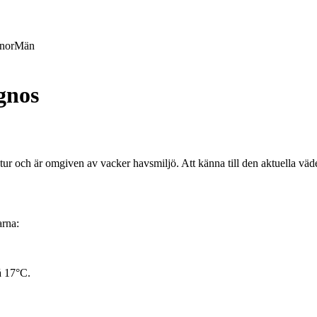
nor
Män
gnos
r och är omgiven av vacker havsmiljö. Att känna till den aktuella väderp
arna:
å 17°C.