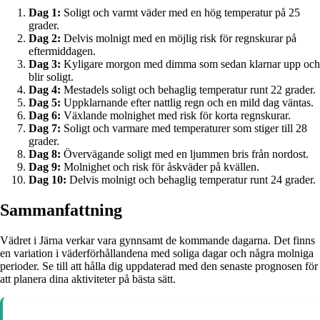
Dag 1:
Soligt och varmt väder med en hög temperatur på 25
grader.
Dag 2:
Delvis molnigt med en möjlig risk för regnskurar på
eftermiddagen.
Dag 3:
Kyligare morgon med dimma som sedan klarnar upp och
blir soligt.
Dag 4:
Mestadels soligt och behaglig temperatur runt 22 grader.
Dag 5:
Uppklarnande efter nattlig regn och en mild dag väntas.
Dag 6:
Växlande molnighet med risk för korta regnskurar.
Dag 7:
Soligt och varmare med temperaturer som stiger till 28
grader.
Dag 8:
Övervägande soligt med en ljummen bris från nordost.
Dag 9:
Molnighet och risk för åskväder på kvällen.
Dag 10:
Delvis molnigt och behaglig temperatur runt 24 grader.
Sammanfattning
Vädret i Järna verkar vara gynnsamt de kommande dagarna. Det finns
en variation i väderförhållandena med soliga dagar och några molniga
perioder. Se till att hålla dig uppdaterad med den senaste prognosen för
att planera dina aktiviteter på bästa sätt.