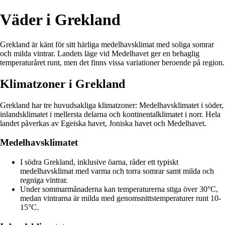
Väder i Grekland
Grekland är känt för sitt härliga medelhavsklimat med soliga somrar
och milda vintrar. Landets läge vid Medelhavet ger en behaglig
temperaturåret runt, men det finns vissa variationer beroende på region.
Klimatzoner i Grekland
Grekland har tre huvudsakliga klimatzoner: Medelhavsklimatet i söder,
inlandsklimatet i mellersta delarna och kontinentalklimatet i norr. Hela
landet påverkas av Egeiska havet, Joniska havet och Medelhavet.
Medelhavsklimatet
I södra Grekland, inklusive öarna, råder ett typiskt
medelhavsklimat med varma och torra somrar samt milda och
regniga vintrar.
Under sommarmånaderna kan temperaturerna stiga över 30°C,
medan vintrarna är milda med genomsnittstemperaturer runt 10-
15°C.