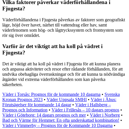
Vilka faktorer påverkar väderförhållandena i
Fjugesta?
Väderförhållandena i Fjugesta påverkas av faktorer som geografiskt
läge, höjd över havet, närhet till vattendrag eller hav, samt
väderfenomen som hög- och lågtryckssystem och frontsystem som
rör sig över området.
Varför är det viktigt att ha koll på vädret i
Fjugesta?
Det är viktigt att ha koll på vädret i Fjugesta för att kunna planera
och anpassa aktiviteter och resor efter rådande förhållanden, för att
undvika obehagliga överraskningar och för att kunna ta nödvändiga
åtgärder vid extrema väderförhållanden som kan påverka
säkerheten.
Väder i Torsås: Prognos för de kommande 10 dagarna
•
Svenska
Kronan Prognos 2023
•
Väder Uppsala SMHI
•
Väder i Åhus:
Förutsägelser för kommande 14 dagar
•
Väder i Hallsberg –
Prognos och Information
•
Väder i Frillesås – 10 dagars prognos
•
Väder i Göteborg: 14 dagars prognos och mer
•
Väder i Norberg
•
Bad och Värme för Hemmet: En ofta underskattad kombination!
•
Väder i Vimmerby – Prognos för de Kommande 10 Dagarna
•