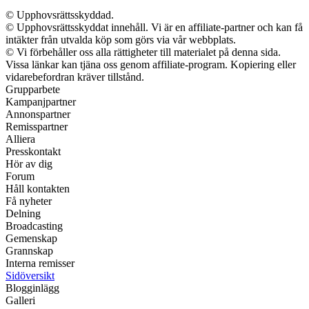
© Upphovsrättsskyddad.
© Upphovsrättsskyddat innehåll. Vi är en affiliate-partner och kan få
intäkter från utvalda köp som görs via vår webbplats.
© Vi förbehåller oss alla rättigheter till materialet på denna sida.
Vissa länkar kan tjäna oss genom affiliate-program. Kopiering eller
vidarebefordran kräver tillstånd.
Grupparbete
Kampanjpartner
Annonspartner
Remisspartner
Alliera
Presskontakt
Hör av dig
Forum
Håll kontakten
Få nyheter
Delning
Broadcasting
Gemenskap
Grannskap
Interna remisser
Sidöversikt
Blogginlägg
Galleri