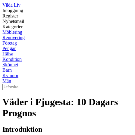
Vilda Liv
Inloggning
Register
Nyhetsmail
Kategorier
Möblering
Renovering
Företag
Pengar
Hälsa
Kondition
Skönhet
Barn
Kvinnor
Män
Väder i Fjugesta: 10 Dagars
Prognos
Introduktion