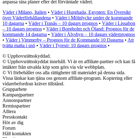
anpassa sina planer efter det förväntade vädret.
Väder i Milano, Italien
•
Väder i Hurghada, Egypten: En Översikt
över Väderförhållandena
•
Väder i Mölnlycke under de kommande
10 dagarna
•
Väder i Tranås – 10 dagars prognos
•
Väder i Lissabon
– 10 dagars prognos
•
Väder i Borgholm och Öland: Prognos för de
kommande 14 dagarna
•
Väder i Älvsbyn – 10 dagars väderprognos
•
Väder i Vimmerby – Prognos för de Kommande 10 Dagarna
•
Att
tvätta matta i snö
•
Väder i Tyresö: 10 dagars prognos
•
© Upphovsrättsskyddad.
© Upphovsrättsskyddat innehåll. Vi är en affiliate-partner och kan få
intäkter från utvalda köp som görs via vår webbplats.
© Vi förbehåller oss alla rättigheter till materialet på denna sida.
Vissa länkar kan tjäna oss genom affiliate-program. Kopiering eller
vidarebefordran kräver tillstånd.
Grupparbete
Kampanjpartner
Annonspartner
Remisspartner
Alliera
Presskontakt
Hör av dig
Forum
Håll kontakten