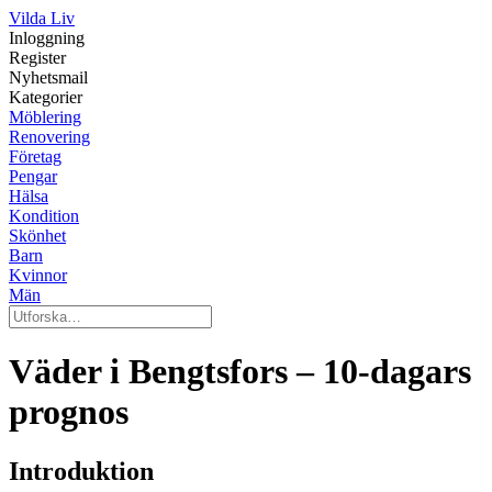
Vilda Liv
Inloggning
Register
Nyhetsmail
Kategorier
Möblering
Renovering
Företag
Pengar
Hälsa
Kondition
Skönhet
Barn
Kvinnor
Män
Väder i Bengtsfors – 10-dagars
prognos
Introduktion