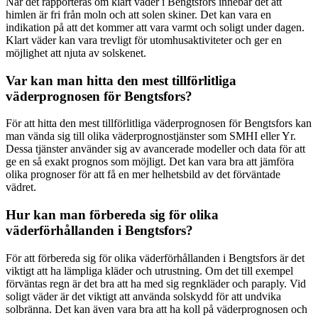
När det rapporteras om klart väder i Bengtsfors innebär det att
himlen är fri från moln och att solen skiner. Det kan vara en
indikation på att det kommer att vara varmt och soligt under dagen.
Klart väder kan vara trevligt för utomhusaktiviteter och ger en
möjlighet att njuta av solskenet.
Var kan man hitta den mest tillförlitliga
väderprognosen för Bengtsfors?
För att hitta den mest tillförlitliga väderprognosen för Bengtsfors kan
man vända sig till olika väderprognostjänster som SMHI eller Yr.
Dessa tjänster använder sig av avancerade modeller och data för att
ge en så exakt prognos som möjligt. Det kan vara bra att jämföra
olika prognoser för att få en mer helhetsbild av det förväntade
vädret.
Hur kan man förbereda sig för olika
väderförhållanden i Bengtsfors?
För att förbereda sig för olika väderförhållanden i Bengtsfors är det
viktigt att ha lämpliga kläder och utrustning. Om det till exempel
förväntas regn är det bra att ha med sig regnkläder och paraply. Vid
soligt väder är det viktigt att använda solskydd för att undvika
solbränna. Det kan även vara bra att ha koll på väderprognosen och