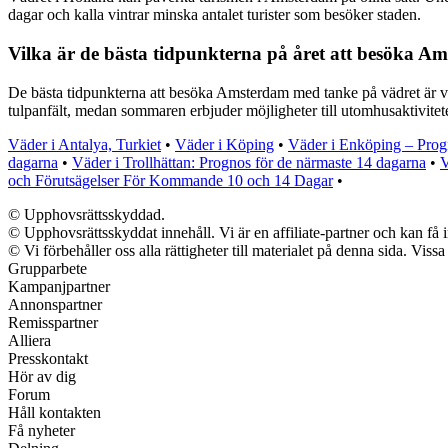
dagar och kalla vintrar minska antalet turister som besöker staden.
Vilka är de bästa tidpunkterna på året att besöka 
De bästa tidpunkterna att besöka Amsterdam med tanke på vädret är v
tulpanfält, medan sommaren erbjuder möjligheter till utomhusaktivitete
Väder i Antalya, Turkiet
•
Väder i Köping
•
Väder i Enköping – Pro
dagarna
•
Väder i Trollhättan: Prognos för de närmaste 14 dagarna
•
V
och Förutsägelser För Kommande 10 och 14 Dagar
•
© Upphovsrättsskyddad.
© Upphovsrättsskyddat innehåll. Vi är en affiliate-partner och kan få 
© Vi förbehåller oss alla rättigheter till materialet på denna sida. Vis
Grupparbete
Kampanjpartner
Annonspartner
Remisspartner
Alliera
Presskontakt
Hör av dig
Forum
Håll kontakten
Få nyheter