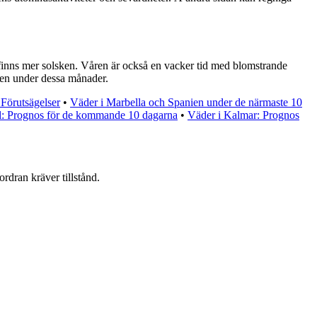
finns mer solsken. Våren är också en vacker tid med blomstrande
även under dessa månader.
 Förutsägelser
•
Väder i Marbella och Spanien under de närmaste 10
l: Prognos för de kommande 10 dagarna
•
Väder i Kalmar: Prognos
ordran kräver tillstånd.