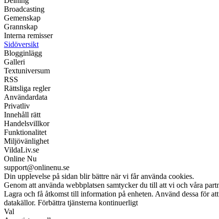
Delning
Broadcasting
Gemenskap
Grannskap
Interna remisser
Sidöversikt
Blogginlägg
Galleri
Textuniversum
RSS
Rättsliga regler
Användardata
Privatliv
Innehåll rätt
Handelsvillkor
Funktionalitet
Miljövänlighet
VildaLiv.se
Online Nu
support@onlinenu.se
Din upplevelse på sidan blir bättre när vi får använda cookies.
Genom att använda webbplatsen samtycker du till att vi och våra part
Lagra och få åtkomst till information på enheten. Använd dessa för at
datakällor. Förbättra tjänsterna kontinuerligt
Val