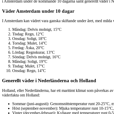
i Amsterdam under de kommande 10 dagarna samt generellt väder i N
Väder Amsterdam under 10 dagar
I Amsterdam kan vädret vara ganska skiftande under året, med milda 
Måndag: Delvis molnigt, 15°C
Tisdag: Regn, 12°C
Onsdag: Soligt, 18°C
Torsdag: Mulet, 14°C
Fredag: Åska, 20°C
Lördag: Regnskurar, 13°C
Söndag: Delvis molnigt, 16°C
Måndag: Soligt, 19°C
Tisdag: Mulet, 17°C
Onsdag: Regn, 14°C
Generellt väder i Nederländerna och Holland
Holland, eller Nederländerna, har ett maritimt klimat som påverkas av 
väderfakta om Holland:
Sommar (juni-augusti): Genomsnittstemperatur runt 20-25°C, me
Höst (september-november): Mjuka temperaturer runt 10-15°C,
Vinter (december-februari): Kyligare med temperaturer runt 0-5