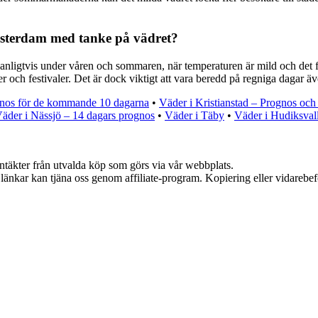
Amsterdam med tanke på vädret?
anligtvis under våren och sommaren, när temperaturen är mild och det 
r och festivaler. Det är dock viktigt att vara beredd på regniga dagar 
gnos för de kommande 10 dagarna
•
Väder i Kristianstad – Prognos och
äder i Nässjö – 14 dagars prognos
•
Väder i Täby
•
Väder i Hudiksval
intäkter från utvalda köp som görs via vår webbplats.
sa länkar kan tjäna oss genom affiliate-program. Kopiering eller vidarebef