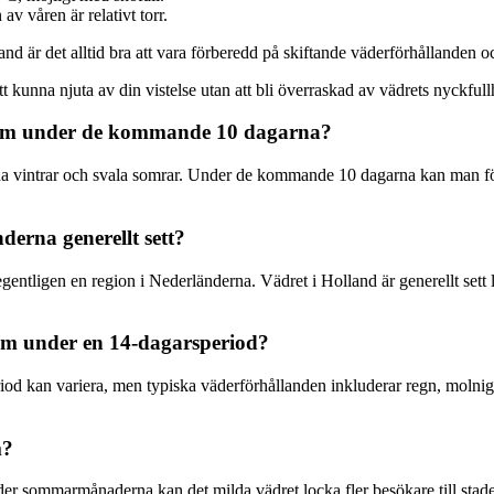
av våren är relativt torr.
nd är det alltid bra att vara förberedd på skiftande väderförhållanden o
t kunna njuta av din vistelse utan att bli överraskad av vädrets nyckfull
rdam under de kommande 10 dagarna?
da vintrar och svala somrar. Under de kommande 10 dagarna kan man fö
derna generellt sett?
tligen en region i Nederländerna. Vädret i Holland är generellt sett 
dam under en 14-dagarsperiod?
d kan variera, men typiska väderförhållanden inkluderar regn, molnighe
m?
er sommarmånaderna kan det milda vädret locka fler besökare till stad