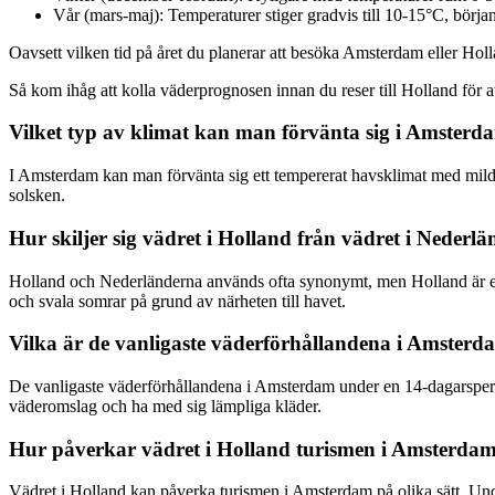
Vår (mars-maj): Temperaturer stiger gradvis till 10-15°C, början 
Oavsett vilken tid på året du planerar att besöka Amsterdam eller Holla
Så kom ihåg att kolla väderprognosen innan du reser till Holland för at
Vilket typ av klimat kan man förvänta sig i Amste
I Amsterdam kan man förvänta sig ett tempererat havsklimat med mil
solsken.
Hur skiljer sig vädret i Holland från vädret i Nederlän
Holland och Nederländerna används ofta synonymt, men Holland är egen
och svala somrar på grund av närheten till havet.
Vilka är de vanligaste väderförhållandena i Amster
De vanligaste väderförhållandena i Amsterdam under en 14-dagarsperio
väderomslag och ha med sig lämpliga kläder.
Hur påverkar vädret i Holland turismen i Amsterda
Vädret i Holland kan påverka turismen i Amsterdam på olika sätt. Und