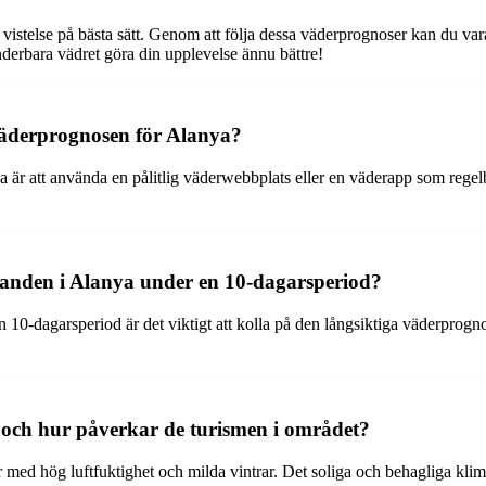
er vistelse på bästa sätt. Genom att följa dessa väderprognoser kan du va
nderbara vädret göra din upplevelse ännu bättre!
e väderprognosen för Alanya?
ya är att använda en pålitlig väderwebbplats eller en väderapp som reg
landen i Alanya under en 10-dagarsperiod?
en 10-dagarsperiod är det viktigt att kolla på den långsiktiga väderprog
a och hur påverkar de turismen i området?
ed hög luftfuktighet och milda vintrar. Det soliga och behagliga klimate