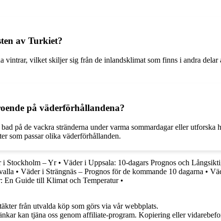
sten av Turkiet?
intrar, vilket skiljer sig från de inlandsklimat som finns i andra delar
beroende på väderförhållandena?
ad på de vackra stränderna under varma sommardagar eller utforska his
ter som passar olika väderförhållanden.
 i Stockholm – Yr
•
Väder i Uppsala: 10-dagars Prognos och Långsikti
valla
•
Väder i Strängnäs – Prognos för de kommande 10 dagarna
•
Väd
 En Guide till Klimat och Temperatur
•
ntäkter från utvalda köp som görs via vår webbplats.
 länkar kan tjäna oss genom affiliate-program. Kopiering eller vidarebefor