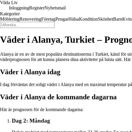
Vilda Liv
Inloggning
Register
Nyhetsmail
Kategorier
Möblering
Renovering
Företag
Pengar
Hälsa
Kondition
Skönhet
Barn
Kvin
Väder i Alanya, Turkiet – Prog
Alanya är en av de mest populära destinationerna i Turkiet, känd för sina
väderprognosen för att kunna planera dina aktiviteter på bästa sätt. H
Väder i Alanya idag
I dag förväntas det soligt väder i Alanya med en maximal temperatur på 
Väder i Alanya de kommande dagarna
Här är prognosen för de kommande dagarna:
Dag 2: Måndag