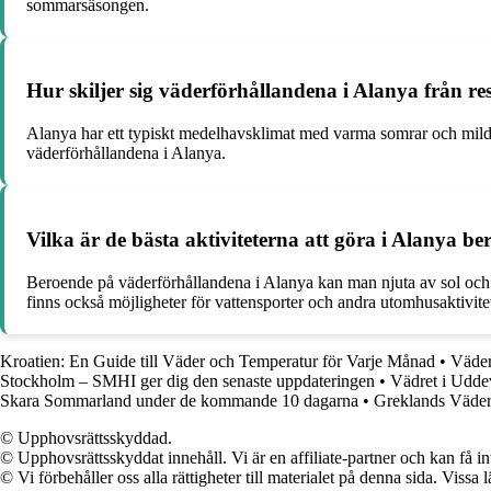
sommarsäsongen.
Hur skiljer sig väderförhållandena i Alanya från re
Alanya har ett typiskt medelhavsklimat med varma somrar och milda v
väderförhållandena i Alanya.
Vilka är de bästa aktiviteterna att göra i Alanya 
Beroende på väderförhållandena i Alanya kan man njuta av sol och b
finns också möjligheter för vattensporter och andra utomhusaktivite
Kroatien: En Guide till Väder och Temperatur för Varje Månad
•
Väder
Stockholm – SMHI ger dig den senaste uppdateringen
•
Vädret i Udde
Skara Sommarland under de kommande 10 dagarna
•
Greklands Väder:
© Upphovsrättsskyddad.
© Upphovsrättsskyddat innehåll. Vi är en affiliate-partner och kan få i
© Vi förbehåller oss alla rättigheter till materialet på denna sida. Vissa