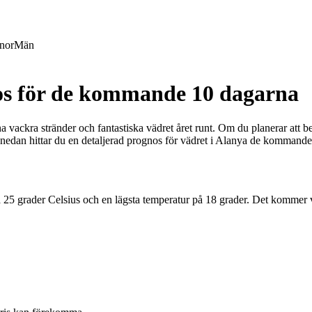
nor
Män
nos för de kommande 10 dagarna
 vackra stränder och fantastiska vädret året runt. Om du planerar att bes
är nedan hittar du en detaljerad prognos för vädret i Alanya de kommand
25 grader Celsius och en lägsta temperatur på 18 grader. Det kommer var