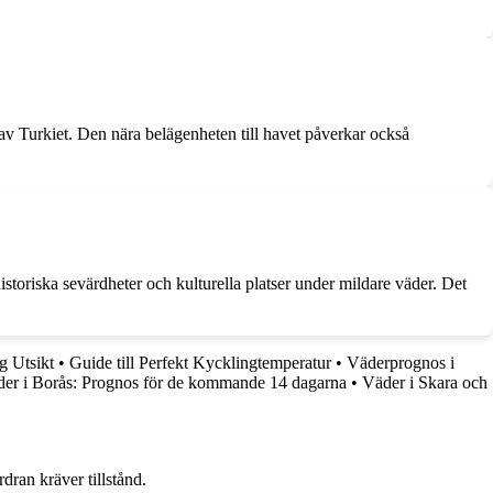
 av Turkiet. Den nära belägenheten till havet påverkar också
toriska sevärdheter och kulturella platser under mildare väder. Det
g Utsikt
•
Guide till Perfekt Kycklingtemperatur
•
Väderprognos i
er i Borås: Prognos för de kommande 14 dagarna
•
Väder i Skara och
dran kräver tillstånd.