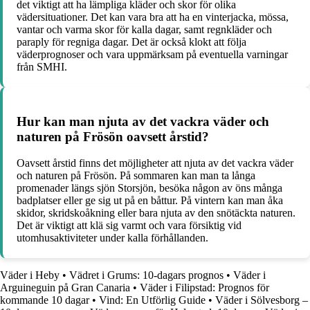
det viktigt att ha lämpliga kläder och skor för olika
vädersituationer. Det kan vara bra att ha en vinterjacka, mössa,
vantar och varma skor för kalla dagar, samt regnkläder och
paraply för regniga dagar. Det är också klokt att följa
väderprognoser och vara uppmärksam på eventuella varningar
från SMHI.
Hur kan man njuta av det vackra väder och
naturen på Frösön oavsett årstid?
Oavsett årstid finns det möjligheter att njuta av det vackra väder
och naturen på Frösön. På sommaren kan man ta långa
promenader längs sjön Storsjön, besöka någon av öns många
badplatser eller ge sig ut på en båttur. På vintern kan man åka
skidor, skridskoåkning eller bara njuta av den snötäckta naturen.
Det är viktigt att klä sig varmt och vara försiktig vid
utomhusaktiviteter under kalla förhållanden.
Väder i Heby
•
Vädret i Grums: 10-dagars prognos
•
Väder i
Arguineguin på Gran Canaria
•
Väder i Filipstad: Prognos för
kommande 10 dagar
•
Vind: En Utförlig Guide
•
Väder i Sölvesborg –