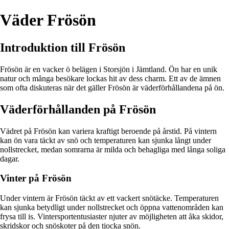
Väder Frösön
Introduktion till Frösön
Frösön är en vacker ö belägen i Storsjön i Jämtland. Ön har en unik
natur och många besökare lockas hit av dess charm. Ett av de ämnen
som ofta diskuteras när det gäller Frösön är väderförhållandena på ön.
Väderförhållanden på Frösön
Vädret på Frösön kan variera kraftigt beroende på årstid. På vintern
kan ön vara täckt av snö och temperaturen kan sjunka långt under
nollstrecket, medan somrarna är milda och behagliga med långa soliga
dagar.
Vinter på Frösön
Under vintern är Frösön täckt av ett vackert snötäcke. Temperaturen
kan sjunka betydligt under nollstrecket och öppna vattenområden kan
frysa till is. Vintersportentusiaster njuter av möjligheten att åka skidor,
skridskor och snöskoter på den tjocka snön.