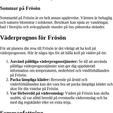
Sommar på Frösön
Sommartid på Frösön är en helt annan upplevelse. Värmen är behaglig
och naturen blomstrar i solskenet. Besökare kan njuta av vandringar,
bad i Storsjön och avkopplande stunder på öns pittoreska stränder.
Väderprognos för Frösön
För att planera din resa till Frösön är det viktigt att ha koll på
väderprognosen. Här är några tips för att hålla koll på vädret på ön:
Använd pålitliga väderprognostjänster:
Se till att använda
pålitliga väderprognostjänster som ger dig uppdaterad
information om temperaturen, nederbörd och vindförhållanden
på Frösön.
Packa lämpliga kläder:
Beroende på årstid och
väderförhållanden kan det vara bra att packa lämpliga kläder och
skor för din vistelse på Frösön.
Var förberedd på väderomslag:
Vädret på Frösön kan skifta
snabbt, så var alltid beredd på eventuella väderomslag och ha
med dig regnkläder eller en extra tröja.