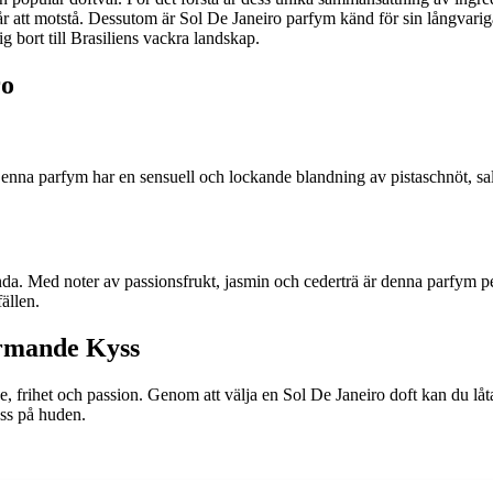
r att motstå. Dessutom är Sol De Janeiro parfym känd för sin långvarig
g bort till Brasiliens vackra landskap.
ro
nna parfym har en sensuell och lockande blandning av pistaschnöt, saltk
anda. Med noter av passionsfrukt, jasmin och cederträ är denna parfym 
ällen.
ärmande Kyss
, frihet och passion. Genom att välja en Sol De Janeiro doft kan du låta 
yss på huden.