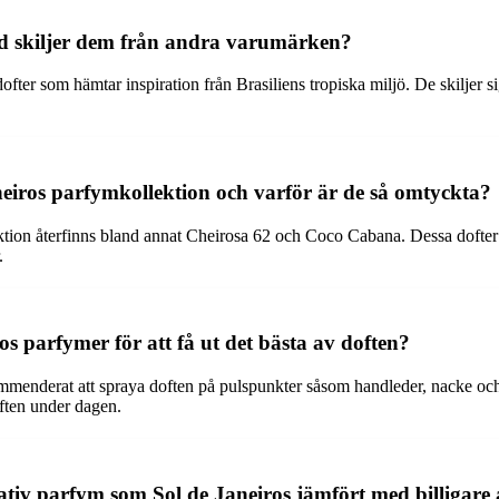
d skiljer dem från andra varumärken?
fter som hämtar inspiration från Brasiliens tropiska miljö. De skiljer
neiros parfymkollektion och varför är de så omtyckta?
ion återfinns bland annat Cheirosa 62 och Coco Cabana. Dessa dofter är
.
s parfymer för att få ut det bästa av doften?
kommenderat att spraya doften på pulspunkter såsom handleder, nacke oc
doften under dagen.
tativ parfym som Sol de Janeiros jämfört med billigare 