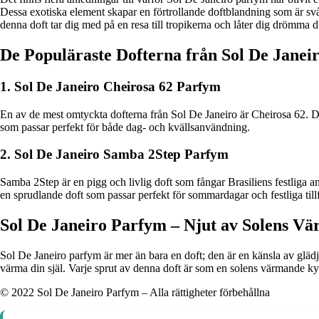
Dessa exotiska element skapar en förtrollande doftblandning som är svå
denna doft tar dig med på en resa till tropikerna och låter dig drömma di
De Populäraste Dofterna från Sol De Janei
1. Sol De Janeiro Cheirosa 62 Parfym
En av de mest omtyckta dofterna från Sol De Janeiro är Cheirosa 62. De
som passar perfekt för både dag- och kvällsanvändning.
2. Sol De Janeiro Samba 2Step Parfym
Samba 2Step är en pigg och livlig doft som fångar Brasiliens festliga 
en sprudlande doft som passar perfekt för sommardagar och festliga tillf
Sol De Janeiro Parfym – Njut av Solens V
Sol De Janeiro parfym är mer än bara en doft; den är en känsla av glädje
värma din själ. Varje sprut av denna doft är som en solens värmande k
© 2022 Sol De Janeiro Parfym – Alla rättigheter förbehållna