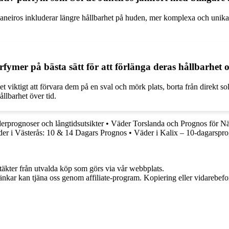
 Janeiros inkluderar längre hållbarhet på huden, mer komplexa och unik
ymer på bästa sätt för att förlänga deras hållbarhet o
et viktigt att förvara dem på en sval och mörk plats, borta från direkt so
ållbarhet över tid.
erprognoser och långtidsutsikter
•
Väder Torslanda och Prognos för Nä
er i Västerås: 10 & 14 Dagars Prognos
•
Väder i Kalix – 10-dagarspr
ntäkter från utvalda köp som görs via vår webbplats.
 länkar kan tjäna oss genom affiliate-program. Kopiering eller vidarebefor