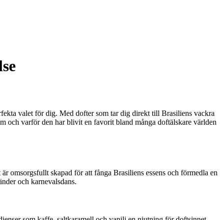
lse
ekta valet för dig. Med dofter som tar dig direkt till Brasiliens vackra
m och varför den har blivit en favorit bland många doftälskare världen
t är omsorgsfullt skapad för att fånga Brasiliens essens och förmedla en
tränder och karnevalsdans.
dienser som kaffe, saltkaramell och vanilj en njutning för doftsinnet.