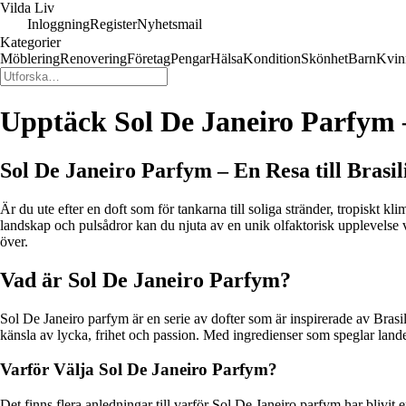
Vilda Liv
Inloggning
Register
Nyhetsmail
Kategorier
Möblering
Renovering
Företag
Pengar
Hälsa
Kondition
Skönhet
Barn
Kvin
Upptäck Sol De Janeiro Parfym 
Sol De Janeiro Parfym – En Resa till Brasil
Är du ute efter en doft som för tankarna till soliga stränder, tropiskt k
landskap och pulsådror kan du njuta av en unik olfaktorisk upplevelse v
över.
Vad är Sol De Janeiro Parfym?
Sol De Janeiro parfym är en serie av dofter som är inspirerade av Brasil
känsla av lycka, frihet och passion. Med ingredienser som speglar landet
Varför Välja Sol De Janeiro Parfym?
Det finns flera anledningar till varför Sol De Janeiro parfym har blivit