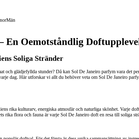
nor
Män
– En Oemotståndlig Doftuppleve
iens Soliga Stränder
limat och glädjefyllda stunder? Då kan Sol De Janeiro parfym vara det perf
arje dag. Här utforskar vi allt du behöver veta om Sol De Janeiro parfy
iens rika kulturarv, energiska atmosfär och naturliga skönhet. Varje dof
s rika flora och fauna är varje Sol De Janeiro doft en resa till soliga s
 en populär doftval. För det första är dess unika sammansättning av ingre