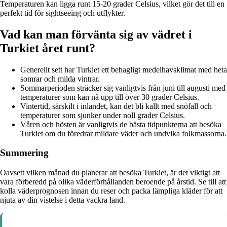
Temperaturen kan ligga runt 15-20 grader Celsius, vilket gör det till en
perfekt tid för sightseeing och utflykter.
Vad kan man förvänta sig av vädret i
Turkiet året runt?
Generellt sett har Turkiet ett behagligt medelhavsklimat med heta
somrar och milda vintrar.
Sommarperioden sträcker sig vanligtvis från juni till augusti med
temperaturer som kan nå upp till över 30 grader Celsius.
Vintertid, särskilt i inlandet, kan det bli kallt med snöfall och
temperaturer som sjunker under noll grader Celsius.
Våren och hösten är vanligtvis de bästa tidpunkterna att besöka
Turkiet om du föredrar mildare väder och undvika folkmassorna.
Summering
Oavsett vilken månad du planerar att besöka Turkiet, är det viktigt att
vara förberedd på olika väderförhållanden beroende på årstid. Se till att
kolla väderprognosen innan du reser och packa lämpliga kläder för att
njuta av din vistelse i detta vackra land.