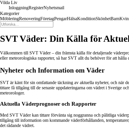
Vilda Liv
Inloggning
Register
Nyhetsmail
Kategorier
Möblering
Renovering
Företag
Pengar
Hälsa
Kondition
Skönhet
Barn
Kvin
SVT Väder: Din Källa för Aktue
Välkommen till SVT Väder – din främsta källa för detaljerade väderpr
eller meteorologiska rapporter, så har SVT allt du behöver för att håll
Nyheter och Information om Väder
SVT är känt för sin omfattande täckning av aktuella nyheter, och när 
tittare få tillgång till de senaste uppdateringarna om vädret i Sverige 
meteorologer.
Aktuella Väderprognoser och Rapporter
Med SVT Väder kan tittare förvänta sig noggranna och pålitliga väderp
tillgång till information om kommande väderförhållanden, temperature
det rådande vädret.