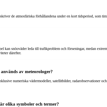
skriver de atmosfäriska förhållandena under en kort tidsperiod, som tim
el kan snöoväder leda till trafikproblem och förseningar, medan extrem
teter därefter.
m används av meteorologer?
inklusive numeriska vädermodeller, satellitbilder, radarobservationer 
r olika symboler och termer?