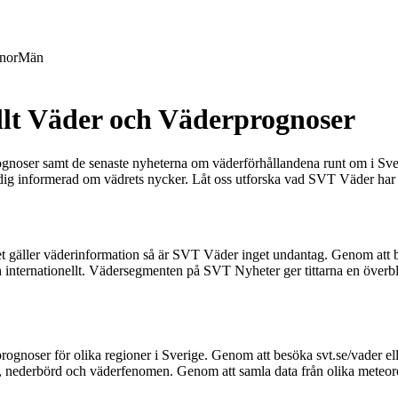
nor
Män
llt Väder och Väderprognoser
ognoser samt de senaste nyheterna om väderförhållandena runt om i Sve
a dig informerad om vädrets nycker. Låt oss utforska vad SVT Väder har 
det gäller väderinformation så är SVT Väder inget undantag. Genom att
och internationellt. Vädersegmenten på SVT Nyheter ger tittarna en överbl
rognoser för olika regioner i Sverige. Genom att besöka svt.se/vader e
r, nederbörd och väderfenomen. Genom att samla data från olika meteo