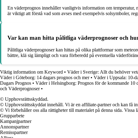
En väderprognos innehåller vanligtvis information om temperatur, 
är viktigt att förstå vad som avses med exempelvis solsymboler, reg
Var kan man hitta pålitliga väderprognoser och 
Pålitliga väderprognoser kan hittas på olika plattformar som meteo
bättre, klä sig lämpligt och vara förberedd på eventuella väderförän
Viktig information om Keyword
•
Väder i Sverige: Allt du behöver ve
Väder i Göteborg: 14 dagars prognos och mer
•
Väder i Uppsala: 10-d
Dagars Prognos
•
Väder i Helsingborg: Prognos för de kommande 10 
och Väderprognoser
•
© Upphovsrättsskyddad.
© Upphovsrättsskyddat innehåll. Vi är en affiliate-partner och kan få i
© Vi förbehåller oss alla rättigheter till materialet på denna sida. Vissa
Grupparbete
Kampanjpartner
Annonspartner
Remisspartner
Alliera