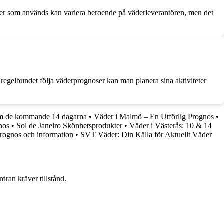
rmer som används kan variera beroende på väderleverantören, men det
 regelbundet följa väderprognoser kan man planera sina aktiviteter
lm de kommande 14 dagarna
•
Väder i Malmö – En Utförlig Prognos
•
nos
•
Sol de Janeiro Skönhetsprodukter
•
Väder i Västerås: 10 & 14
rognos och information
•
SVT Väder: Din Källa för Aktuellt Väder
dran kräver tillstånd.