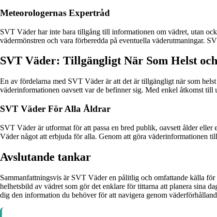
Meteorologernas Expertråd
SVT Väder har inte bara tillgång till informationen om vädret, utan ock
vädermönstren och vara förberedda på eventuella väderutmaningar. SVT:s
SVT Väder: Tillgängligt När Som Helst oc
En av fördelarna med SVT Väder är att det är tillgängligt när som helst
väderinformationen oavsett var de befinner sig. Med enkel åtkomst till 
SVT Väder För Alla Åldrar
SVT Väder är utformat för att passa en bred publik, oavsett ålder ell
Väder något att erbjuda för alla. Genom att göra väderinformationen till
Avslutande tankar
Sammanfattningsvis är SVT Väder en pålitlig och omfattande källa för
helhetsbild av vädret som gör det enklare för tittarna att planera sina
dig den information du behöver för att navigera genom väderförhålland