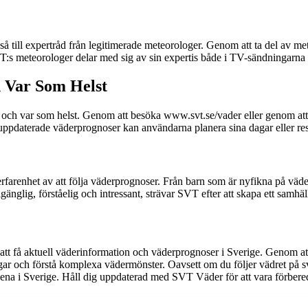
så till expertråd från legitimerade meteorologer. Genom att ta del av me
 meteorologer delar med sig av sin expertis både i TV-sändningarna och
h Var Som Helst
 och var som helst. Genom att besöka www.svt.se/vader eller genom att l
uppdaterade väderprognoser kan användarna planera sina dagar eller reso
er erfarenhet av att följa väderprognoser. Från barn som är nyfikna p
gänglig, förståelig och intressant, strävar SVT efter att skapa ett samhä
 att få aktuell väderinformation och väderprognoser i Sverige. Genom 
 dagar och förstå komplexa vädermönster. Oavsett om du följer vädret på 
ena i Sverige. Håll dig uppdaterad med SVT Väder för att vara förbere