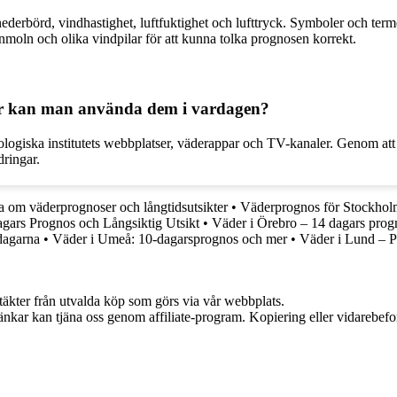
nederbörd, vindhastighet, luftfuktighet och lufttryck. Symboler och te
nmoln och olika vindpilar för att kunna tolka prognosen korrekt.
hur kan man använda dem i vardagen?
rologiska institutets webbplatser, väderappar och TV-kanaler. Genom att
dringar.
ta om väderprognoser och långtidsutsikter
•
Väderprognos för Stockho
agars Prognos och Långsiktig Utsikt
•
Väder i Örebro – 14 dagars prog
dagarna
•
Väder i Umeå: 10-dagarsprognos och mer
•
Väder i Lund – P
ntäkter från utvalda köp som görs via vår webbplats.
 länkar kan tjäna oss genom affiliate-program. Kopiering eller vidarebefor