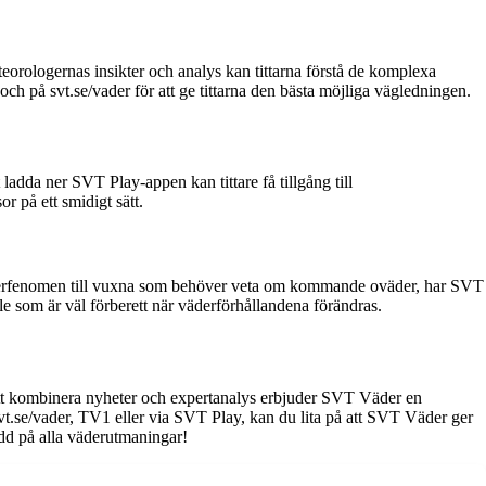
teorologernas insikter och analys kan tittarna förstå de komplexa
 på svt.se/vader för att ge tittarna den bästa möjliga vägledningen.
adda ner SVT Play-appen kan tittare få tillgång till
r på ett smidigt sätt.
å väderfenomen till vuxna som behöver veta om kommande oväder, har SVT
lle som är väl förberett när väderförhållandena förändras.
att kombinera nyheter och expertanalys erbjuder SVT Väder en
svt.se/vader, TV1 eller via SVT Play, kan du lita på att SVT Väder ger
dd på alla väderutmaningar!