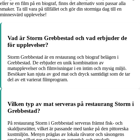
eller se en film på en biograf, finns det alternativ som passar alla
smaker. Ta till vara på tillfället och gör din stormiga dag till en
minnesvärd upplevelse!
Vad är Storm Grebbestad och vad erbjuder de
för upplevelser?
Storm Grebbestad är en restaurang och biograf belägen i
Grebbestad. De erbjuder en unik kombination av
matupplevelser och filmvisningar i en intim och mysig miljö.
Besökare kan njuta av god mat och dryck samtidigt som de tar
del av ett varierat filmprogram.
Vilken typ av mat serveras på restaurang Storm i
Grebbestad?
På restaurang Storm i Grebbestad serveras främst fisk- och
skaldjursrätter, vilket är passande med tanke på den pittoreska
kustmiljön. Menyn präglas av lokala råvaror och säsongens
smaker, vilket ger gästerna en autentisk och smakrik