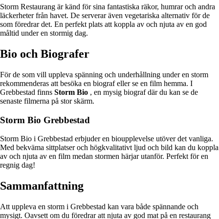
Storm Restaurang är känd för sina fantastiska räkor, humrar och andra
läckerheter från havet. De serverar även vegetariska alternativ för de
som föredrar det. En perfekt plats att koppla av och njuta av en god
måltid under en stormig dag.
Bio och Biografer
För de som vill uppleva spänning och underhållning under en storm
rekommenderas att besöka en biograf eller se en film hemma. I
Grebbestad finns
Storm Bio
, en mysig biograf där du kan se de
senaste filmerna på stor skärm.
Storm Bio Grebbestad
Storm Bio i Grebbestad erbjuder en bioupplevelse utöver det vanliga.
Med bekväma sittplatser och högkvalitativt ljud och bild kan du koppla
av och njuta av en film medan stormen härjar utanför. Perfekt för en
regnig dag!
Sammanfattning
Att uppleva en storm i Grebbestad kan vara både spännande och
mysigt. Oavsett om du föredrar att njuta av god mat på en restaurang