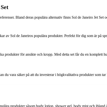
 Set
referenser. Bland deras populära alternativ finns Sol de Janeiro Jet Set 
rlekar av Sol de Janeiros populära produkter. Perfekt för dig som är på s
lika produkter för ansikte och kropp. Med detta set får du en komplett 
 kan du vara säker på att du investerar i högkvalitativa produkter som 
populära produkter såsom body lotion, shower gel, body mist och ibland 