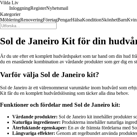
Vilda Liv
Inloggning
Register
Nyhetsmail
Kategorier
Möblering
Renovering
Företag
Pengar
Hälsa
Kondition
Skönhet
Barn
Kvin
Sol de Janeiro Kit för din hudvå
Är du ute efter ett komplett hudvårdspaket som tar hand om din hud från 
du en enastående kombination av vårdande produkter som ger dig en st
Varför välja Sol de Janeiro kit?
Sol de Janeiro är ett välrenommerat varumärke inom hudvård som erbjude
Kit får du en komplett hudvårdslösning som täcker alla dina behov.
Funktioner och fördelar med Sol de Janeiro kit:
Vårdande produkter:
Sol de Janeiro kit innehåller produkter so
Naturliga ingredienser:
Produkterna innehåller naturliga ingre
Återfuktande egenskaper:
En av de främsta fördelarna med Sol 
Långvariga effekter:
Genom att regelbundet använda produkterna 