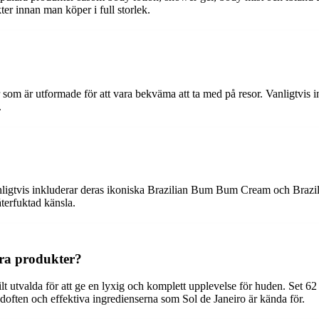
ukter innan man köper i full storlek.
r som är utformade för att vara bekväma att ta med på resor. Vanligtvis i
.
anligtvis inkluderar deras ikoniska Brazilian Bum Bum Cream och Brazi
terfuktad känsla.
ndra produkter?
kilt utvalda för att ge en lyxig och komplett upplevelse för huden. Set 
doften och effektiva ingredienserna som Sol de Janeiro är kända för.