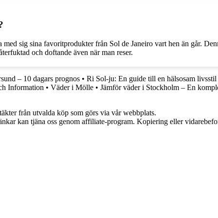
?
ha med sig sina favoritprodukter från Sol de Janeiro vart hen än går. De
n återfuktad och doftande även när man reser.
rsund – 10 dagars prognos
•
Ri Sol-ju: En guide till en hälsosam livsstil
ch Information
•
Väder i Mölle
•
Jämför väder i Stockholm – En komple
ntäkter från utvalda köp som görs via vår webbplats.
 länkar kan tjäna oss genom affiliate-program. Kopiering eller vidarebefor