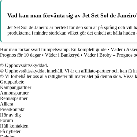
Vad kan man förvänta sig av Jet Set Sol de Janeiro
Jet Set Sol de Janeiro är perfekt för den som är på språng och vill 
produkterna i mindre storlekar, vilket gör det enkelt att hålla hude
Hur man torkar svart trumpetsvamp: En komplett guide
•
Väder i Aske
Prognos för 10 dagar
•
Väder i Bankeryd
•
Väder i Broby – Prognos o
© Upphovsrättsskyddad.
© Upphovsrättsskyddat innehåll. Vi är en affiliate-partner och kan få i
© Vi förbehåller oss alla rättigheter till materialet på denna sida. Vissa
Grupparbete
Kampanjpartner
Annonspartner
Remisspartner
Alliera
Presskontakt
Hör av dig
Forum
Håll kontakten
Få nyheter
Delning