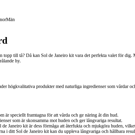
nor
Män
rd
topp till tå? Då kan Sol de Janeiro kit vara det perfekta valet för dig.
rålande hy.
r högkvalitativa produkter med naturliga ingredienser som vårdar och å
m är speciellt framtagna för att vårda och ge näring åt din hud.
dienser som är skonsamma mot huden och ger långvariga resultat.
de Janeiro kit är dess förmåga att återfukta och mjukgöra huden, vilket
i ditt Sol de Janeiro kit kan du uppleva långvariga och hållbara resul