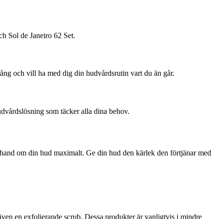
och Sol de Janeiro 62 Set.
prång och vill ha med dig din hudvårdsrutin vart du än går.
hudvårdslösning som täcker alla dina behov.
tar hand om din hud maximalt. Ge din hud den kärlek den förtjänar med
även en exfolierande scrub. Dessa produkter är vanligtvis i mindre