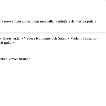
nna resevänliga uppsättning innehåller vanligtvis de mest populära
•
Ibizas väder
•
Väder i Rönninge och Salem
•
Väder i Falsterbo –
tt guide
•
dran kräver tillstånd.