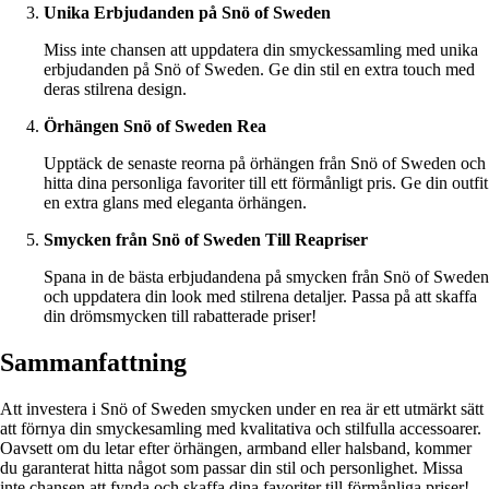
Unika Erbjudanden på Snö of Sweden
Miss inte chansen att uppdatera din smyckessamling med unika
erbjudanden på Snö of Sweden. Ge din stil en extra touch med
deras stilrena design.
Örhängen Snö of Sweden Rea
Upptäck de senaste reorna på örhängen från Snö of Sweden och
hitta dina personliga favoriter till ett förmånligt pris. Ge din outfit
en extra glans med eleganta örhängen.
Smycken från Snö of Sweden Till Reapriser
Spana in de bästa erbjudandena på smycken från Snö of Sweden
och uppdatera din look med stilrena detaljer. Passa på att skaffa
din drömsmycken till rabatterade priser!
Sammanfattning
Att investera i Snö of Sweden smycken under en rea är ett utmärkt sätt
att förnya din smyckesamling med kvalitativa och stilfulla accessoarer.
Oavsett om du letar efter örhängen, armband eller halsband, kommer
du garanterat hitta något som passar din stil och personlighet. Missa
inte chansen att fynda och skaffa dina favoriter till förmånliga priser!