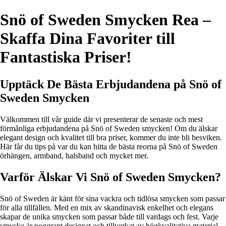
Snö of Sweden Smycken Rea –
Skaffa Dina Favoriter till
Fantastiska Priser!
Upptäck De Bästa Erbjudandena på Snö of
Sweden Smycken
Välkommen till vår guide där vi presenterar de senaste och mest
förmånliga erbjudandena på Snö of Sweden smycken! Om du älskar
elegant design och kvalitet till bra priser, kommer du inte bli besviken.
Här får du tips på var du kan hitta de bästa reorna på Snö of Sweden
örhängen, armband, halsband och mycket mer.
Varför Älskar Vi Snö of Sweden Smycken?
Snö of Sweden är känt för sina vackra och tidlösa smycken som passar
för alla tillfällen. Med en mix av skandinavisk enkelhet och elegans
skapar de unika smycken som passar både till vardags och fest. Varje
smycke är noggrant designat och tillverkat av högkvalitativa material,