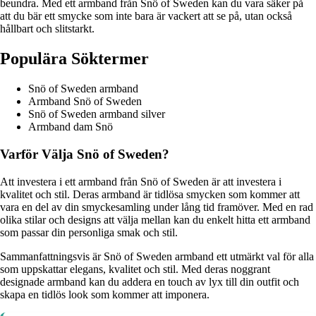
beundra. Med ett armband från Snö of Sweden kan du vara säker på
att du bär ett smycke som inte bara är vackert att se på, utan också
hållbart och slitstarkt.
Populära Söktermer
Snö of Sweden armband
Armband Snö of Sweden
Snö of Sweden armband silver
Armband dam Snö
Varför Välja Snö of Sweden?
Att investera i ett armband från Snö of Sweden är att investera i
kvalitet och stil. Deras armband är tidlösa smycken som kommer att
vara en del av din smyckesamling under lång tid framöver. Med en rad
olika stilar och designs att välja mellan kan du enkelt hitta ett armband
som passar din personliga smak och stil.
Sammanfattningsvis är Snö of Sweden armband ett utmärkt val för alla
som uppskattar elegans, kvalitet och stil. Med deras noggrant
designade armband kan du addera en touch av lyx till din outfit och
skapa en tidlös look som kommer att imponera.