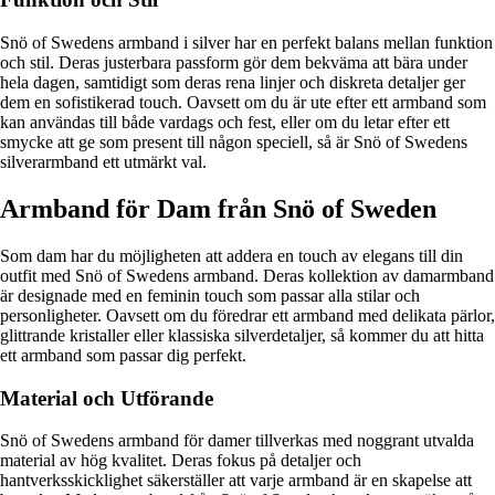
Snö of Swedens armband i silver har en perfekt balans mellan funktion
och stil. Deras justerbara passform gör dem bekväma att bära under
hela dagen, samtidigt som deras rena linjer och diskreta detaljer ger
dem en sofistikerad touch. Oavsett om du är ute efter ett armband som
kan användas till både vardags och fest, eller om du letar efter ett
smycke att ge som present till någon speciell, så är Snö of Swedens
silverarmband ett utmärkt val.
Armband för Dam från Snö of Sweden
Som dam har du möjligheten att addera en touch av elegans till din
outfit med Snö of Swedens armband. Deras kollektion av damarmband
är designade med en feminin touch som passar alla stilar och
personligheter. Oavsett om du föredrar ett armband med delikata pärlor,
glittrande kristaller eller klassiska silverdetaljer, så kommer du att hitta
ett armband som passar dig perfekt.
Material och Utförande
Snö of Swedens armband för damer tillverkas med noggrant utvalda
material av hög kvalitet. Deras fokus på detaljer och
hantverksskicklighet säkerställer att varje armband är en skapelse att