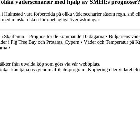
olika väderscenarier med hjälp av SMHI:s prognoser
 Halmstad vara förberedda på olika väderscenarier såsom regn, snö elle
därmed minska risken för obehagliga överraskningar.
 i Skärhamn – Prognos för de kommande 10 dagarna
•
Bulgariens väde
der i Fig Tree Bay och Protaras, Cypern
•
Väder och Temperatur på Kr
arna
•
ntäkter från utvalda köp som görs via vår webbplats.
 länkar kan tjäna oss genom affiliate-program. Kopiering eller vidarebefor