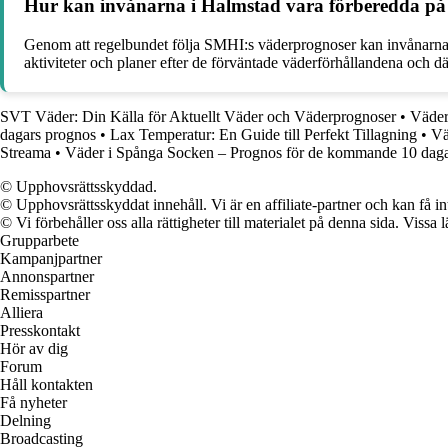
Hur kan invånarna i Halmstad vara förberedda på 
Genom att regelbundet följa SMHI:s väderprognoser kan invånarna i
aktiviteter och planer efter de förväntade väderförhållandena och 
SVT Väder: Din Källa för Aktuellt Väder och Väderprognoser
•
Väder
dagars prognos
•
Lax Temperatur: En Guide till Perfekt Tillagning
•
Vä
Streama
•
Väder i Spånga Socken – Prognos för de kommande 10 dag
© Upphovsrättsskyddad.
© Upphovsrättsskyddat innehåll. Vi är en affiliate-partner och kan få i
© Vi förbehåller oss alla rättigheter till materialet på denna sida. Vissa
Grupparbete
Kampanjpartner
Annonspartner
Remisspartner
Alliera
Presskontakt
Hör av dig
Forum
Håll kontakten
Få nyheter
Delning
Broadcasting