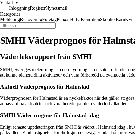
Vilda Liv
Inloggning
Register
Nyhetsmail
Kategorier
Möblering
Renovering
Företag
Pengar
Hälsa
Kondition
Skönhet
Barn
Kvin
SMHI Väderprognos för Halmst
Väderleksrapport från SMHI
SMHI, Sveriges meteorologiska och hydrologiska institut, erbjuder nogg
att kunna planera dina aktiviteter och vara förberedd på eventuella väde
Aktuell Väderprognos för Halmstad
Väderprognosen för Halmstad är en nyckelfaktor när det gäller att göra
anpassa dina aktiviteter och vara beredd på olika väderförhållanden.
SMHI Väderprognos för Halmstad idag
Enligt senaste uppdateringen från SMHI är vädret i Halmstad idag i hu
på kvällen. Vindhastigheten förblir lugn med svaga vindar från nordväs