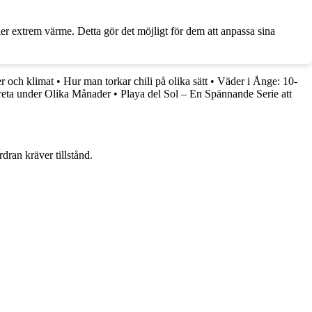
?
r extrem värme. Detta gör det möjligt för dem att anpassa sina
r och klimat
•
Hur man torkar chili på olika sätt
•
Väder i Ånge: 10-
eta under Olika Månader
•
Playa del Sol – En Spännande Serie att
dran kräver tillstånd.