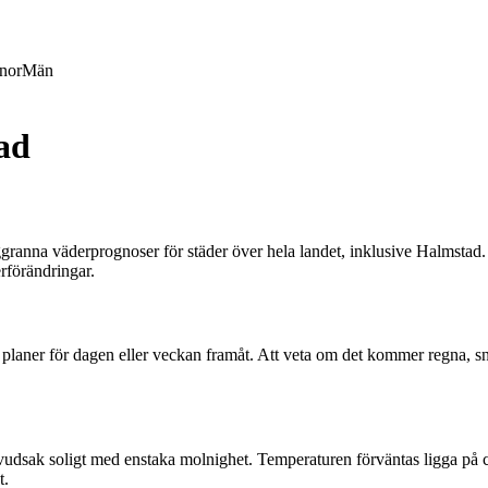
nor
Män
ad
ranna väderprognoser för städer över hela landet, inklusive Halmstad. 
rförändringar.
 planer för dagen eller veckan framåt. Att veta om det kommer regna, sn
vudsak soligt med enstaka molnighet. Temperaturen förväntas ligga på c
t.