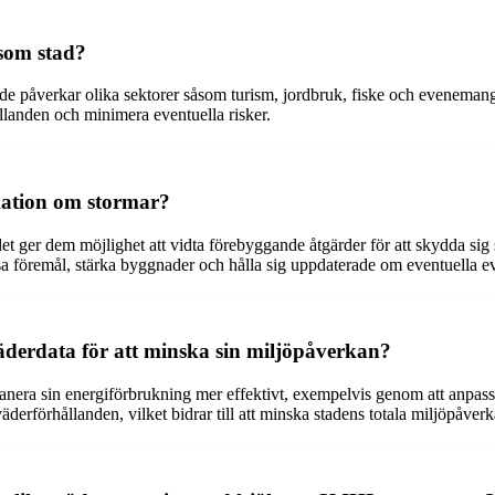
 som stad?
de påverkar olika sektorer såsom turism, jordbruk, fiske och evenemang
llanden och minimera eventuella risker.
mation om stormar?
et ger dem möjlighet att vidta förebyggande åtgärder för att skydda si
 föremål, stärka byggnader och hålla sig uppdaterade om eventuella e
erdata för att minska sin miljöpåverkan?
era sin energiförbrukning mer effektivt, exempelvis genom att anpas
rförhållanden, vilket bidrar till att minska stadens totala miljöpåverk