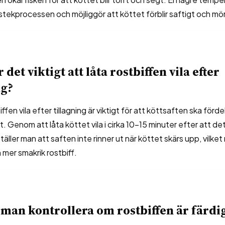
 stekprocessen och möjliggör att köttet förblir saftigt och mör
 det viktigt att låta rostbiffen vila efter
ng?
iffen vila efter tillagning är viktigt för att köttsaften ska förd
 Genom att låta köttet vila i cirka 10-15 minuter efter att det
ller man att saften inte rinner ut när köttet skärs upp, vilket 
 mer smakrik rostbiff.
man kontrollera om rostbiffen är färdi