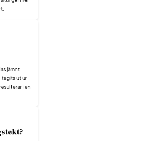
t.
elas jämnt
 tagits ut ur
resulterar i en
gstekt?