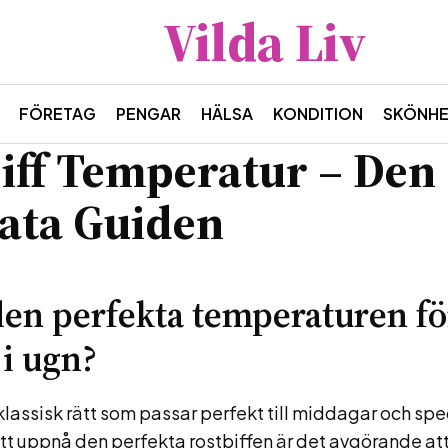
Vilda Liv
FÖRETAG
PENGAR
HÄLSA
KONDITION
SKÖNH
iff Temperatur – Den
ata Guiden
den perfekta temperaturen fö
 i ugn?
 klassisk rätt som passar perfekt till middagar och spe
r att uppnå den perfekta rostbiffen är det avgörande att