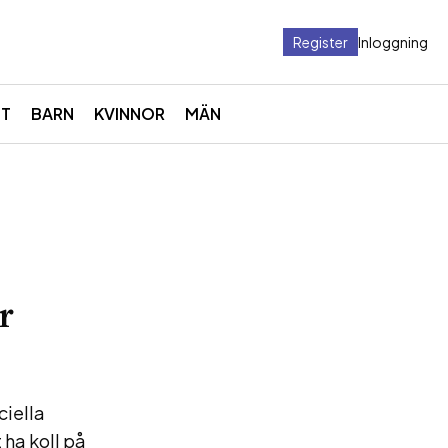
Register
Inloggning
ET
BARN
KVINNOR
MÄN
r
ciella
 ha koll på