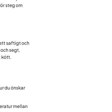
för steg om
ett saftigt och
 och segt,
 kött.
ur du önskar
eratur mellan