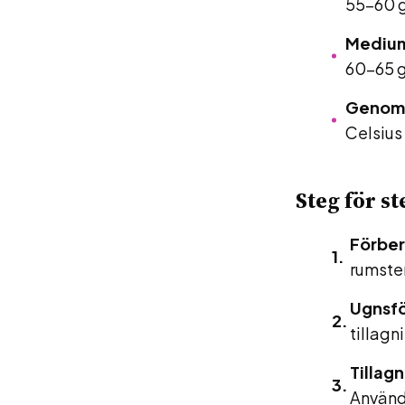
55-60 g
Mediu
60-65 g
Genoms
Celsius 
Steg för st
Förber
rumste
Ugnsfö
tillagn
Tillagn
Använd