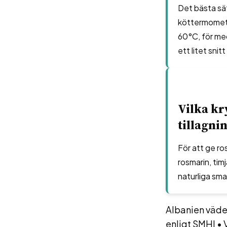
Det bästa sät
köttermomete
60°C, för med
ett litet snit
Vilka kr
tillagnin
För att ge r
rosmarin, tim
naturliga sma
Albanien väder
enligt SMHI
•