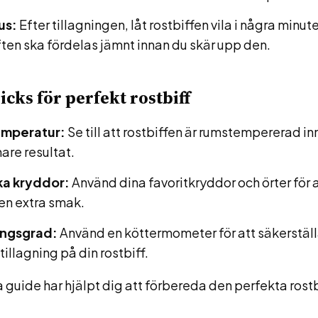
us:
Efter tillagningen, låt rostbiffen vila i några minute
ten ska fördelas jämnt innan du skär upp den.
icks för perfekt rostbiff
mperatur:
Se till att rostbiffen är rumstempererad in
are resultat.
ka kryddor:
Använd dina favoritkryddor och örter för 
fen extra smak.
ingsgrad:
Använd en köttermometer för att säkerställa
illagning på din rostbiff.
uide har hjälpt dig att förbereda den perfekta rostb