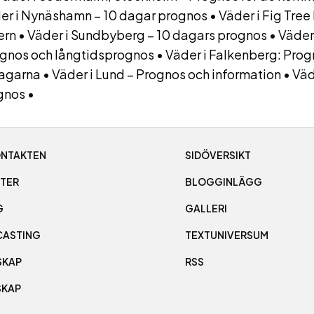
er i Nynäshamn – 10 dagar prognos
•
Väder i Fig Tree
ern
•
Väder i Sundbyberg – 10 dagars prognos
•
Väder
gnos och långtidsprognos
•
Väder i Falkenberg: Prog
dagarna
•
Väder i Lund – Prognos och information
•
Väd
gnos
•
ONTAKTEN
SIDÖVERSIKT
ETER
BLOGGINLÄGG
G
GALLERI
ASTING
TEXTUNIVERSUM
SKAP
RSS
SKAP