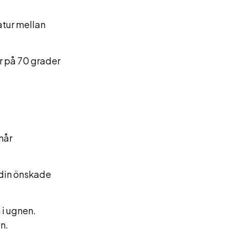
atur mellan
r på 70 grader
 når
 din önskade
 i ugnen.
n.