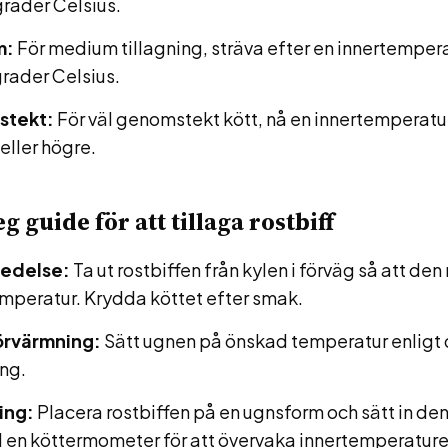
rader Celsius.
m:
För medium tillagning, sträva efter en innertemper
rader Celsius.
tekt:
För väl genomstekt kött, nå en innertemperatu
eller högre.
eg guide för att tillaga rostbiff
edelse:
Ta ut rostbiffen från kylen i förväg så att den
mperatur. Krydda köttet efter smak.
rvärmning:
Sätt ugnen på önskad temperatur enligt
ing.
ing:
Placera rostbiffen på en ugnsform och sätt in den
 en köttermometer för att övervaka innertemperature