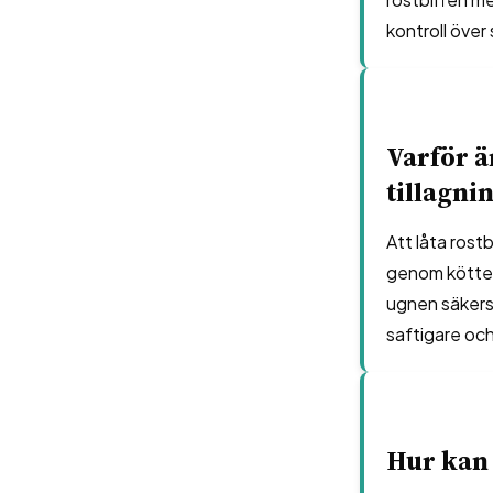
kontroll över
Varför är
tillagni
Att låta rostb
genom köttet.
ugnen säkerstä
saftigare och
Hur kan 