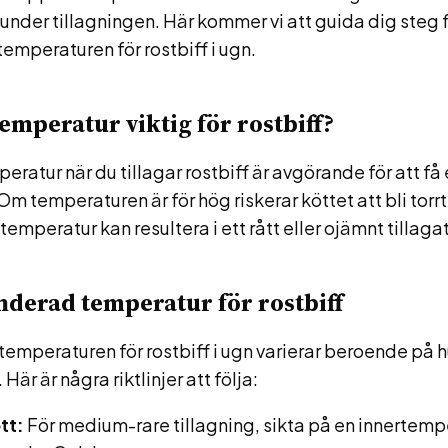
nder tillagningen. Här kommer vi att guida dig steg 
emperaturen för rostbiff i ugn.
temperatur viktig för rostbiff?
peratur när du tillagar rostbiff är avgörande för att få 
Om temperaturen är för hög riskerar köttet att bli torrt
emperatur kan resultera i ett rått eller ojämnt tillagat
erad temperatur för rostbiff
emperaturen för rostbiff i ugn varierar beroende på h
 Här är några riktlinjer att följa:
tt:
För medium-rare tillagning, sikta på en innertemp