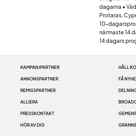
dagarna
•
Väd
Protaras, Cyp
10-dagarspro
närmaste 14 
14 dagars pro
KAMPANJPARTNER
HÅLL K
ANNONSPARTNER
FÅ NYH
REMISSPARTNER
DELNIN
ALLIERA
BROADC
PRESSKONTAKT
GEMEN
HÖR AV DIG
GRANN