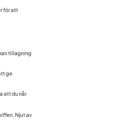
r för att
nan tillagning
att ge
 att du når
iffen. Njut av