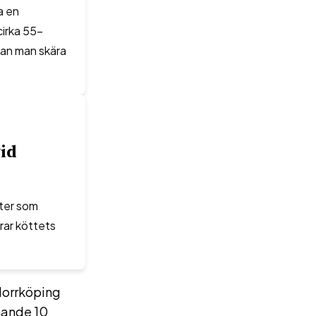
a en
irka 55-
kan man skära
vid
rter som
erar köttets
Norrköping
mande 10