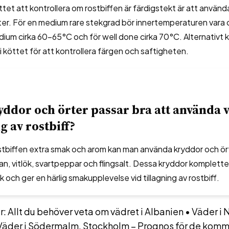
tet att kontrollera om rostbiffen är färdigstekt är att använd
r. För en medium rare stekgrad bör innertemperaturen vara c
ium cirka 60-65°C och för well done cirka 70°C. Alternativt 
t i köttet för att kontrollera färgen och saftigheten.
yddor och örter passar bra att använda 
g av rostbiff?
ostbiffen extra smak och arom kan man använda kryddor och ö
jan, vitlök, svartpeppar och flingsalt. Dessa kryddor komplett
k och ger en härlig smakupplevelse vid tillagning av rostbiff.
: Allt du behöver veta om vädret i Albanien
•
Väder i 
Väder i Södermalm, Stockholm – Prognos för de kom