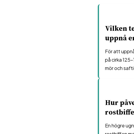
Vilken t
uppnå en
För att uppn
på cirka 125-
mör och safti
Hur påv
rostbiff
En högre ugns
rostbiffen me