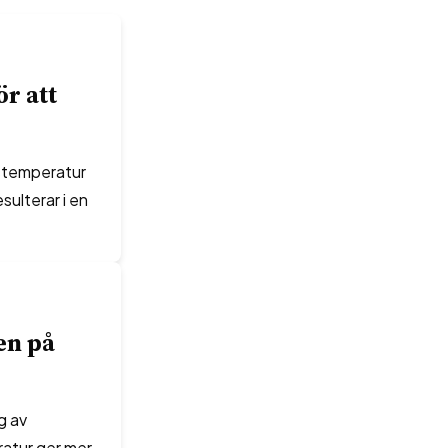
ör att
nstemperatur
sulterar i en
en på
g av
ratur ger mer