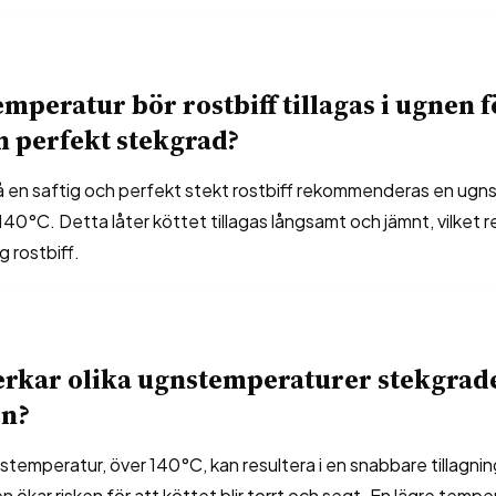
emperatur bör rostbiff tillagas i ugnen f
 perfekt stekgrad?
å en saftig och perfekt stekt rostbiff rekommenderas en ug
140°C. Detta låter köttet tillagas långsamt och jämnt, vilket re
g rostbiff.
erkar olika ugnstemperaturer stekgrad
en?
temperatur, över 140°C, kan resultera i en snabbare tillagnin
n ökar risken för att köttet blir torrt och segt. En lägre tempe