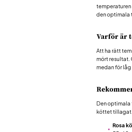
temperaturen u
den optimala t
Varför är 
Att ha rätt tem
mört resultat. 
medan för låg t
Rekommend
Den optimala t
köttet tillagat.
Rosa kö