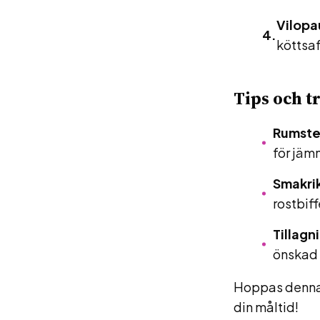
Vilopa
köttsaf
Tips och tr
Rumste
för jämn
Smakri
rostbif
Tillagn
önskad t
Hoppas denna g
din måltid!