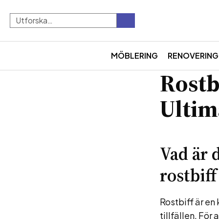
MÖBLERING
RENOVERING
Rostb
Ultim
Vad är 
rostbiff
Rostbiff är en
tillfällen. Fö