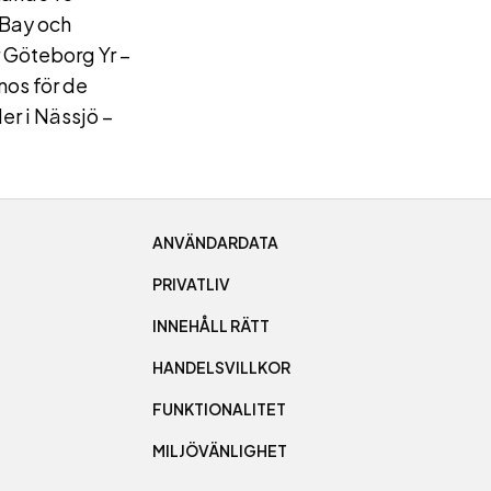
 Bay och
 Göteborg Yr –
nos för de
er i Nässjö –
ANVÄNDARDATA
PRIVATLIV
INNEHÅLL RÄTT
HANDELSVILLKOR
FUNKTIONALITET
MILJÖVÄNLIGHET