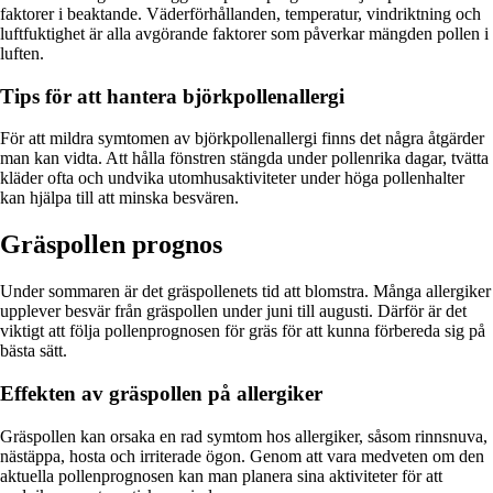
faktorer i beaktande. Väderförhållanden, temperatur, vindriktning och
luftfuktighet är alla avgörande faktorer som påverkar mängden pollen i
luften.
Tips för att hantera björkpollenallergi
För att mildra symtomen av björkpollenallergi finns det några åtgärder
man kan vidta. Att hålla fönstren stängda under pollenrika dagar, tvätta
kläder ofta och undvika utomhusaktiviteter under höga pollenhalter
kan hjälpa till att minska besvären.
Gräspollen prognos
Under sommaren är det gräspollenets tid att blomstra. Många allergiker
upplever besvär från gräspollen under juni till augusti. Därför är det
viktigt att följa pollenprognosen för gräs för att kunna förbereda sig på
bästa sätt.
Effekten av gräspollen på allergiker
Gräspollen kan orsaka en rad symtom hos allergiker, såsom rinnsnuva,
nästäppa, hosta och irriterade ögon. Genom att vara medveten om den
aktuella pollenprognosen kan man planera sina aktiviteter för att