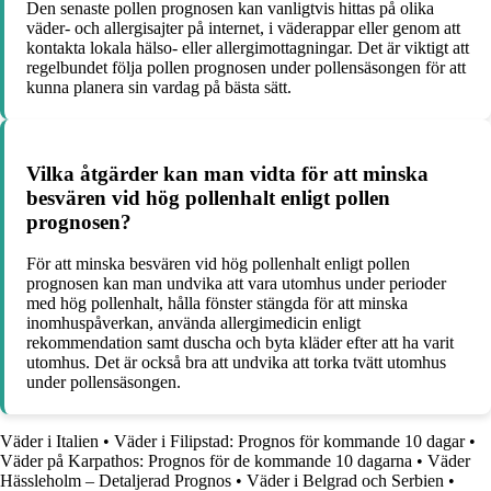
Den senaste pollen prognosen kan vanligtvis hittas på olika
väder- och allergisajter på internet, i väderappar eller genom att
kontakta lokala hälso- eller allergimottagningar. Det är viktigt att
regelbundet följa pollen prognosen under pollensäsongen för att
kunna planera sin vardag på bästa sätt.
Vilka åtgärder kan man vidta för att minska
besvären vid hög pollenhalt enligt pollen
prognosen?
För att minska besvären vid hög pollenhalt enligt pollen
prognosen kan man undvika att vara utomhus under perioder
med hög pollenhalt, hålla fönster stängda för att minska
inomhuspåverkan, använda allergimedicin enligt
rekommendation samt duscha och byta kläder efter att ha varit
utomhus. Det är också bra att undvika att torka tvätt utomhus
under pollensäsongen.
Väder i Italien
•
Väder i Filipstad: Prognos för kommande 10 dagar
•
Väder på Karpathos: Prognos för de kommande 10 dagarna
•
Väder
Hässleholm – Detaljerad Prognos
•
Väder i Belgrad och Serbien
•