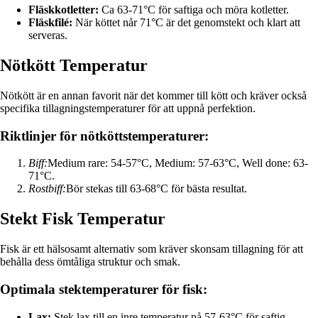
Fläskkotletter:
Ca 63-71°C för saftiga och möra kotletter.
Fläskfilé:
När köttet når 71°C är det genomstekt och klart att
serveras.
Nötkött Temperatur
Nötkött är en annan favorit när det kommer till kött och kräver också
specifika tillagningstemperaturer för att uppnå perfektion.
Riktlinjer för nötköttstemperaturer:
Biff:
Medium rare: 54-57°C, Medium: 57-63°C, Well done: 63-
71°C.
Rostbiff:
Bör stekas till 63-68°C för bästa resultat.
Stekt Fisk Temperatur
Fisk är ett hälsosamt alternativ som kräver skonsam tillagning för att
behålla dess ömtåliga struktur och smak.
Optimala stektemperaturer för fisk:
Lax:
Stek lax till en inre temperatur på 57-63°C för saftig