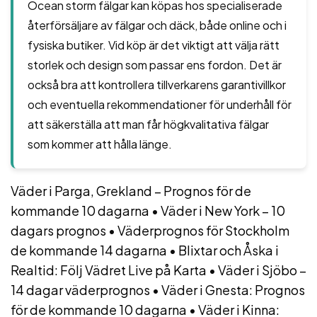
Ocean storm fälgar kan köpas hos specialiserade
återförsäljare av fälgar och däck, både online och i
fysiska butiker. Vid köp är det viktigt att välja rätt
storlek och design som passar ens fordon. Det är
också bra att kontrollera tillverkarens garantivillkor
och eventuella rekommendationer för underhåll för
att säkerställa att man får högkvalitativa fälgar
som kommer att hålla länge.
Väder i Parga, Grekland – Prognos för de
kommande 10 dagarna
•
Väder i New York – 10
dagars prognos
•
Väderprognos för Stockholm
de kommande 14 dagarna
•
Blixtar och Åska i
Realtid: Följ Vädret Live på Karta
•
Väder i Sjöbo –
14 dagar väderprognos
•
Väder i Gnesta: Prognos
för de kommande 10 dagarna
•
Väder i Kinna: