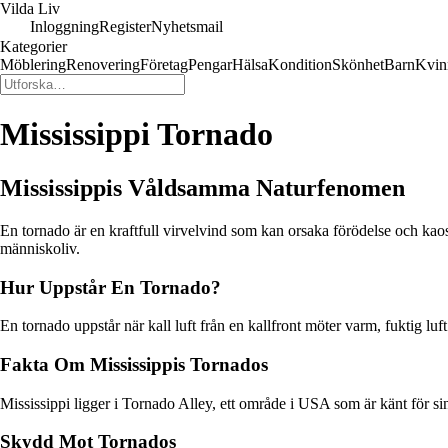
Vilda Liv
Inloggning
Register
Nyhetsmail
Kategorier
Möblering
Renovering
Företag
Pengar
Hälsa
Kondition
Skönhet
Barn
Kvin
Mississippi Tornado
Mississippis Våldsamma Naturfenomen
En tornado är en kraftfull virvelvind som kan orsaka förödelse och kaos
människoliv.
Hur Uppstår En Tornado?
En tornado uppstår när kall luft från en kallfront möter varm, fuktig lu
Fakta Om Mississippis Tornados
Mississippi ligger i Tornado Alley, ett område i USA som är känt för sin
Skydd Mot Tornados