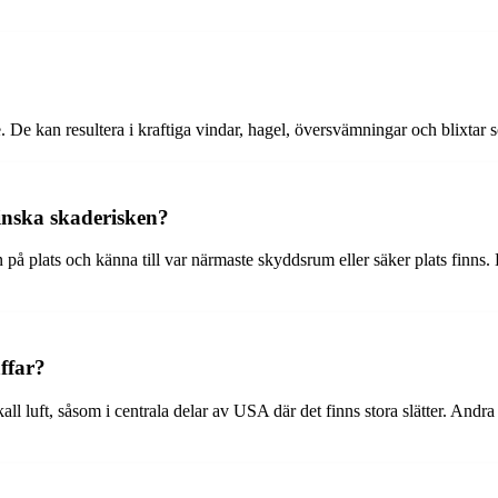
. De kan resultera i kraftiga vindar, hagel, översvämningar och blixtar
inska skaderisken?
lan på plats och känna till var närmaste skyddsrum eller säker plats finn
ffar?
l luft, såsom i centrala delar av USA där det finns stora slätter. Andr