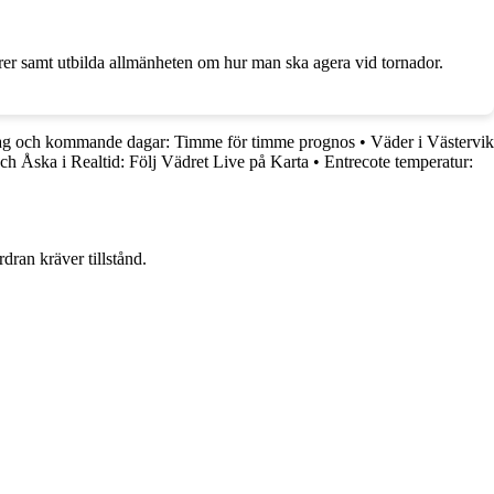
turer samt utbilda allmänheten om hur man ska agera vid tornador.
dag och kommande dagar: Timme för timme prognos
•
Väder i Västervik
och Åska i Realtid: Följ Vädret Live på Karta
•
Entrecote temperatur:
dran kräver tillstånd.