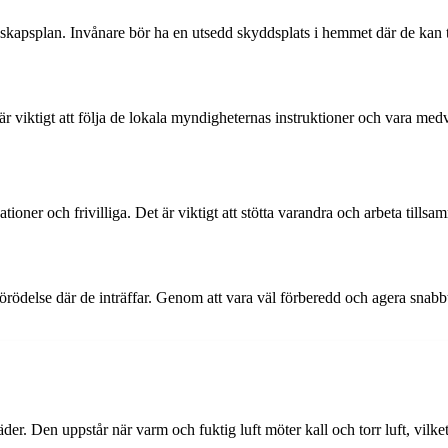
redskapsplan. Invånare bör ha en utsedd skyddsplats i hemmet där de kan
 är viktigt att följa de lokala myndigheternas instruktioner och vara me
ioner och frivilliga. Det är viktigt att stötta varandra och arbeta tills
örödelse där de inträffar. Genom att vara väl förberedd och agera snab
r. Den uppstår när varm och fuktig luft möter kall och torr luft, vilket 