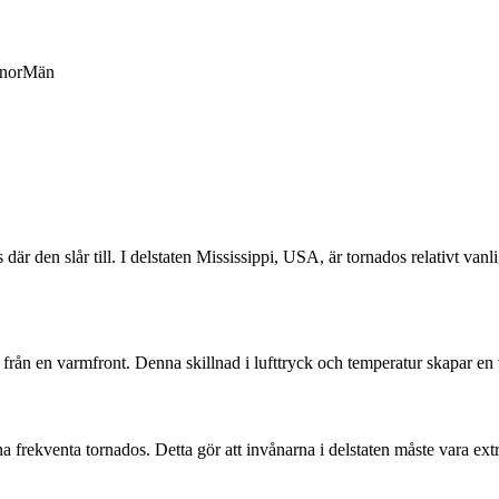
nor
Män
 där den slår till. I delstaten Mississippi, USA, är tornados relativt v
ft från en varmfront. Denna skillnad i lufttryck och temperatur skapar e
a frekventa tornados. Detta gör att invånarna i delstaten måste vara extr