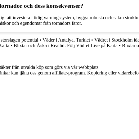
 tornador och dess konsekvenser?
tigt att investera i tidig varningssystem, bygga robusta och säkra struk
niskor och egendomar från tornadors faror.
storslagen potential
•
Väder i Antalya, Turkiet
•
Vädret i Stockholm i
Karta
•
Blixtar och Åska i Realtid: Följ Vädret Live på Karta
•
Blixtar 
ntäkter från utvalda köp som görs via vår webbplats.
 länkar kan tjäna oss genom affiliate-program. Kopiering eller vidarebefor