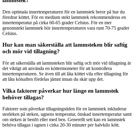
lammstek?
Den optimala innertemperaturen för en lammstek beror på hur du
föredrar köttet. För en medium stekt lammstek rekommenderas en
innertemperatur på cirka 60-65 grader Celsius. För en mer
genomstekt lammstek bör innertemperaturen vara runt 70-75 grader
Celsius.
Hur kan man säkerställa att lammsteken blir saftig
och mör vid tillagning?
För att säkerställa att lammsteken blir saftig och mör vid tillagning är
det viktigt att använda en köttermometer för att kontrollera
innertemperaturen. Se även till att låta köttet vila efter tillagning för
att låta kötsaften fördelas jämnt innan du skär upp det.
Vilka faktorer påverkar hur länge en lammstek
behöver tillagas?
Faktorer som påverkar tillagningstiden för en lammstek inkluderar
storleken på steken, ugnens temperatur, önskad innertemperatur samt
om steken är benfri eller med ben. Generellt sett kan en lammstek
behöva tillagas i ugnen i cirka 20-30 minuter per halvkilo kött.