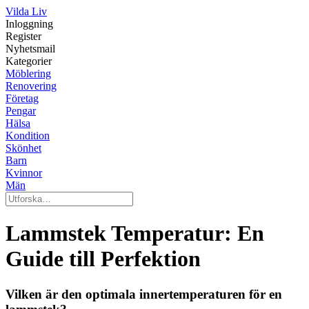
Vilda Liv
Inloggning
Register
Nyhetsmail
Kategorier
Möblering
Renovering
Företag
Pengar
Hälsa
Kondition
Skönhet
Barn
Kvinnor
Män
Lammstek Temperatur: En
Guide till Perfektion
Vilken är den optimala innertemperaturen för en