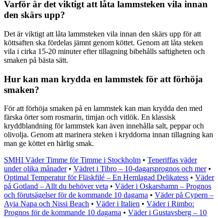
Varför är det viktigt att låta lammsteken vila innan
den skärs upp?
Det är viktigt att låta lammsteken vila innan den skärs upp för att
köttsaften ska fördelas jämnt genom köttet. Genom att låta steken
vila i cirka 15-20 minuter efter tillagning bibehålls saftigheten och
smaken på bästa sätt.
Hur kan man krydda en lammstek för att förhöja
smaken?
För att förhöja smaken på en lammstek kan man krydda den med
färska örter som rosmarin, timjan och vitlök. En klassisk
kryddblandning för lammstek kan även innehålla salt, peppar och
olivolja. Genom att marinera steken i kryddorna innan tillagning kan
man ge köttet en härlig smak.
SMHI Väder Timme för Timme i Stockholm
•
Teneriffas väder
under olika månader
•
Vädret i Tibro – 10-dagarsprognos och mer
•
Optimal Temperatur för Fläskfilé – En Hemlagad Delikatess
•
Väder
på Gotland – Allt du behöver veta
•
Väder i Oskarshamn – Prognos
och förutsägelser för de kommande 10 dagarna
•
Väder på Cypern –
Ayia Napa och Nissi Beach
•
Väder i Italien
•
Väder i Rimbo:
Prognos för de kommande 10 dagarna
•
Väder i Gustavsberg – 10