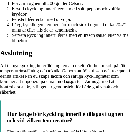
Förvärm ugnen till 200 grader Celsius.
Krydda kyckling innerfiléerna med salt, peppar och valfria
kryddor.
Pensla filéerna lätt med olivolja.
Lägg kycklingen i en ugnsform och stek i ugnen i cirka 20-25
minuter eller tills de är genomstekta.
Servera kyckling innerfiléerna med en fräsch sallad eller valfria
tillbehör.
Avslutning
Att tillaga kyckling innerfilé i ugnen är enkelt när du har koll på rätt
temperaturinställning och teknik. Genom att följa tipsen och recepten i
denna artikel kan du skapa läckra och saftiga kycklingrätter som
kommer att imponera på dina middagsgäster. Var noga med att
kontrollera att kycklingen är genomstekt för både god smak och
säkerhet!
Hur länge bör kyckling innerfilé tillagas i ugnen
och vid vilken temperatur?
För att säkerställa att kyckling innerfilé blir saftig och