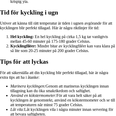
krispig yta.
Tid för kyckling i ugn
Utöver att känna till rätt temperatur är tiden i ugnen avgörande för att
kycklingen blir perfekt tillagad. Här är några riktlinjer för tid:
Hel kyckling:
En hel kyckling på cirka 1,5 kg tar vanligtvis
mellan 45-60 minuter på 175-180 grader Celsius.
Kycklingfiléer:
Mindre bitar av kycklingfiléer kan vara klara på
så lite som 20-25 minuter på 200 grader Celsius.
Tips för att lyckas
För att säkerställa att din kyckling blir perfekt tillagad, här är några
extra tips att ha i åtanke:
Marinera kycklingen:
Genom att marineras kycklingen innan
tillagning kan du öka smakrikedom och saftighet.
Använd en kökstermometer:
För att vara helt säker på att
kycklingen är genomstekt, använd en kökstermometer och se till
att temperaturen når minst 75 grader Celsius.
Låt vila:
Låt kycklingen vila i några minuter innan servering för
att bevara saftigheten.