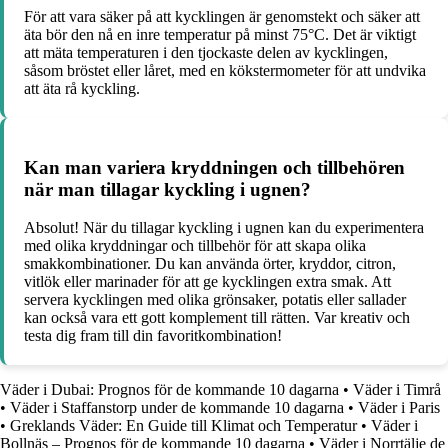
För att vara säker på att kycklingen är genomstekt och säker att
äta bör den nå en inre temperatur på minst 75°C. Det är viktigt
att mäta temperaturen i den tjockaste delen av kycklingen,
såsom bröstet eller låret, med en kökstermometer för att undvika
att äta rå kyckling.
Kan man variera kryddningen och tillbehören
när man tillagar kyckling i ugnen?
Absolut! När du tillagar kyckling i ugnen kan du experimentera
med olika kryddningar och tillbehör för att skapa olika
smakkombinationer. Du kan använda örter, kryddor, citron,
vitlök eller marinader för att ge kycklingen extra smak. Att
servera kycklingen med olika grönsaker, potatis eller sallader
kan också vara ett gott komplement till rätten. Var kreativ och
testa dig fram till din favoritkombination!
Väder i Dubai: Prognos för de kommande 10 dagarna
•
Väder i Timrå
•
Väder i Staffanstorp under de kommande 10 dagarna
•
Väder i Paris
•
Greklands Väder: En Guide till Klimat och Temperatur
•
Väder i
Bollnäs – Prognos för de kommande 10 dagarna
•
Väder i Norrtälje de