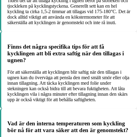
Tiden det tar att tillaga kyckling i ugnen beror på storleken och
tjockleken på kycklingstyckena. Generellt sett kan en hel
kyckling ta cirka 1,5-2 timmar att tillagas vid 175-180°C. Det är
dock alltid viktigt att använda en kökstermometer för att
säkerställa att kycklingen är genomstekt och inte rå inuti.
Finns det några specifika tips för att få
kycklingen att bli extra saftig när den tillagas i
ugnen?
För att säkerställa att kycklingen blir saftig när den tillagas i
ugnen kan du överväga att pensla den med smält smör eller olja
innan tillagning. Att täcka kycklingen med folie under
stekningen kan också bidra till att bevara fuktigheten. Att låta
kycklingen vila i några minuter efter tillagning innan den skärs
upp är också viktigt för att behålla saftigheten.
Vad är den interna temperaturen som kyckling
bör nå för att vara säker att den är genomstekt?